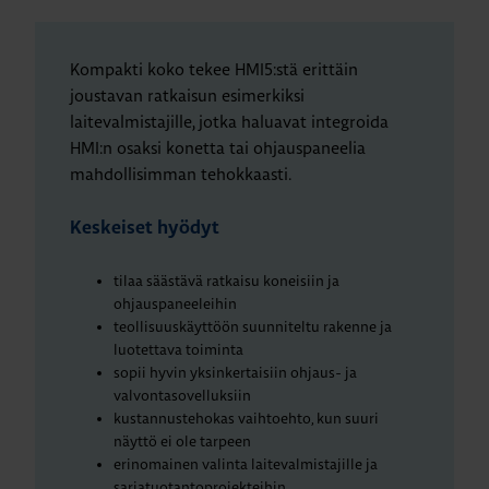
Kompakti koko tekee HMI5:stä erittäin
joustavan ratkaisun esimerkiksi
laitevalmistajille, jotka haluavat integroida
HMI:n osaksi konetta tai ohjauspaneelia
mahdollisimman tehokkaasti.
Keskeiset hyödyt
tilaa säästävä ratkaisu koneisiin ja
ohjauspaneeleihin
teollisuuskäyttöön suunniteltu rakenne ja
luotettava toiminta
sopii hyvin yksinkertaisiin ohjaus- ja
valvontasovelluksiin
kustannustehokas vaihtoehto, kun suuri
näyttö ei ole tarpeen
erinomainen valinta laitevalmistajille ja
sarjatuotantoprojekteihin