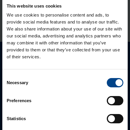
This website uses cookies
LATAUKSET
We use cookies to personalise content and ads, to
provide social media features and to analyse our traffic.
Lataa tästä
Tuoteluettelo (eng)
We also share information about your use of our site with
our social media, advertising and analytics partners who
may combine it with other information that you’ve
provided to them or that they’ve collected from your use
of their services.
Ota yhteyttä!
Autamme mielellämme, jotta löydämme sinulle
Consent
parhaan ratkaisun. Otathan yhtettä puhelimitse,
Necessary
Selection
sähköpostitse tai verkkolomakkeen kautta.
Preferences
Statistics