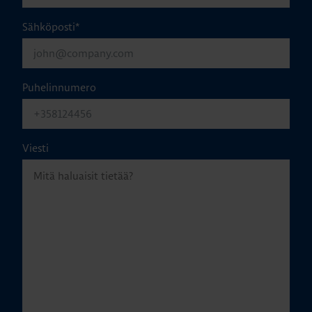
Sähköposti
*
Puhelinnumero
Viesti