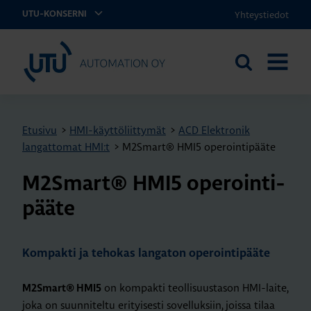
Yhteystiedot
UTU-KONSERNI
UTU Automation
Etsi
AVAA
sivustolta
VALIKK
Etusivu
>
HMI-käyttöliittymät
>
ACD Elektronik
langattomat HMI:t
>
M2Smart® HMI5 operointipääte
M2S­mart® HMI5 ope­roin­ti­
pää­te
Kompakti ja tehokas langaton operointipääte
on kompakti teollisuustason HMI-laite,
M2Smart® HMI5
joka on suunniteltu erityisesti sovelluksiin, joissa tilaa