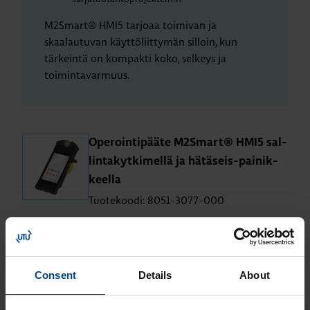
M2Smart® HMI5 tarjoaa toimivan ja
skaalautuvan käyttöliittymän silloin, kun
tärkeintä on kompakti koko, selkeys ja
toimintavarmuus.
Ope­roin­ti­pää­te M2S­mart® HMI5 sal­
lin­ta­kyt­ki­mel­lä ja hä­tä­seis-pai­nik­
keel­la
Tuotekoodi: 8051-3077-000
Consent
Details
About