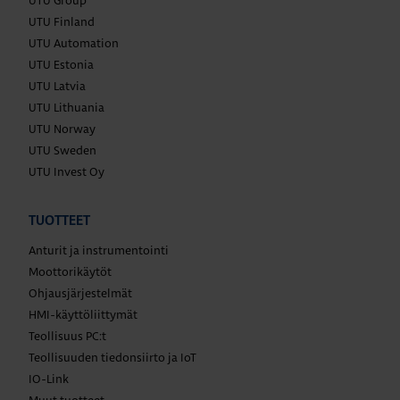
UTU Finland
UTU Automation
UTU Estonia
UTU Latvia
UTU Lithuania
UTU Norway
UTU Sweden
UTU Invest Oy
TUOTTEET
Anturit ja instrumentointi
Moottorikäytöt
Ohjausjärjestelmät
HMI-käyttöliittymät
Teollisuus PC:t
Teollisuuden tiedonsiirto ja IoT
IO-Link
Muut tuotteet