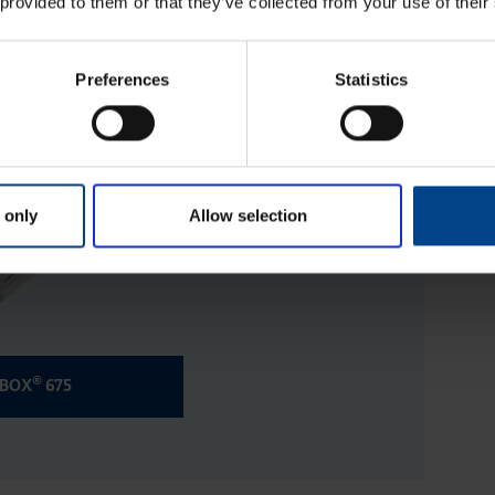
 provided to them or that they’ve collected from your use of their
ykyky on myös 500-sarjan tapaan suuri.
Preferences
Statistics
 only
Allow selection
®
IBOX
675