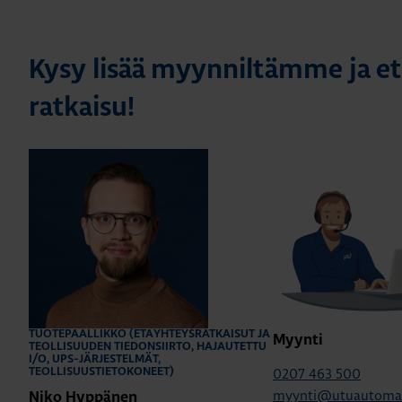
Kysy lisää myynniltämme ja ets
ratkaisu!
TUOTEPÄÄLLIKKÖ (ETÄYHTEYSRATKAISUT JA
Myynti
TEOLLISUUDEN TIEDONSIIRTO, HAJAUTETTU
I/O, UPS-JÄRJESTELMÄT,
0207 463 500
TEOLLISUUSTIETOKONEET)
myynti@utuautomati
Niko Hyppänen