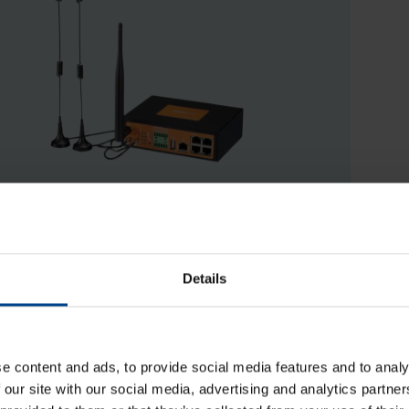
®
TUTUSTU TOSIBOX
375
Details
500iA:lle suositellaan
e content and ads, to provide social media features and to analy
 our site with our social media, advertising and analytics partn
suus langalliseen internetyhteyteen, ja se tukee