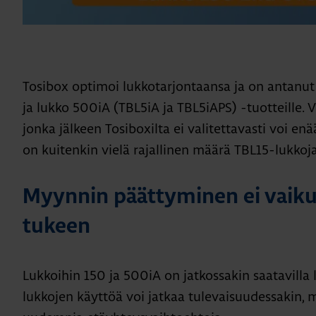
Tosibox optimoi lukkotarjontaansa ja on antanut
ja lukko 500iA (TBL5iA ja TBL5iAPS) -tuotteille. 
jonka jälkeen Tosiboxilta ei valitettavasti voi enä
on kuitenkin vielä rajallinen määrä TBL15-lukkoja
Myynnin päättyminen ei vaiku
tukeen
Lukkoihin 150 ja 500iA on jatkossakin saatavilla l
lukkojen käyttöä voi jatkaa tulevaisuudessakin, 