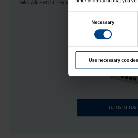
other information that you’ve
sekä WiFi- että LTE-yhteyksiä. TOSIBOX® 675VPN-läpäis
Consent
Necessary
Selection
Use necessary cookies
TUTUSTU TOS