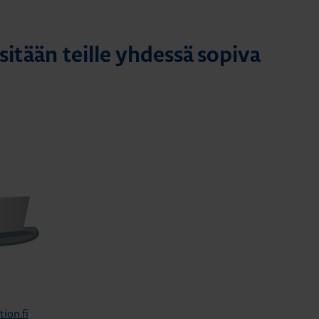
itään teille yhdessä sopiva
on.fi