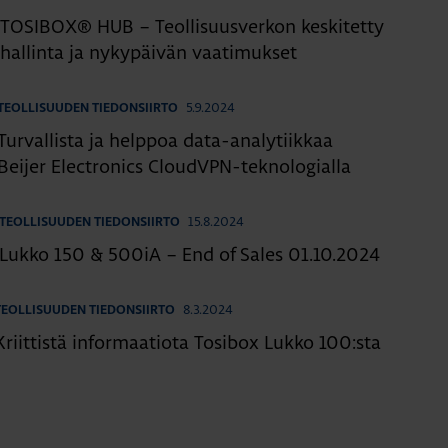
TOSIBOX® HUB – Teollisuusverkon keskitetty
hallinta ja nykypäivän vaatimukset
5.9.2024
TEOLLISUUDEN TIEDONSIIRTO
Turvallista ja helppoa data-analytiikkaa
Beijer Electronics CloudVPN-teknologialla
15.8.2024
TEOLLISUUDEN TIEDONSIIRTO
Lukko 150 & 500iA – End of Sales 01.10.2024
8.3.2024
TEOLLISUUDEN TIEDONSIIRTO
Kriittistä informaatiota Tosibox Lukko 100:sta