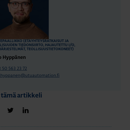
EPÄÄLLIKKÖ (ETÄYHTEYSRATKAISUT JA
LISUUDEN TIEDONSIIRTO, HAJAUTETTU I/O,
JÄRJESTELMÄT, TEOLLISUUSTIETOKONEET)
o Hyppänen
 50 563 23 72
.hyppanen@utuautomation.fi
 tämä artikkeli
Jaa Facebookissa
Jaa Twitterissä
Jaa LinkedInissä