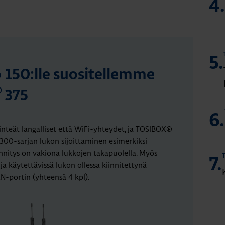
4.
5.
 150:lle suositellemme
®
375
6.
inteät langalliset että WiFi-yhteydet, ja TOSIBOX®
 300-sarjan lukon sijoittaminen esimerkiksi
nnitys on vakiona lukkojen takapuolella. Myös
7.
 ja käytettävissä lukon ollessa kiinnitettynä
N-portin (yhteensä 4 kpl).