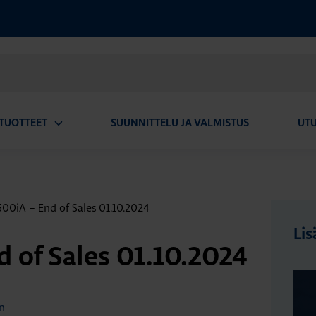
TUOTTEET
SUUNNITTELU JA VALMISTUS
UT
Avaa
alavalikko
00iA – End of Sales 01.10.2024
Lis
 of Sales 01.10.2024
in