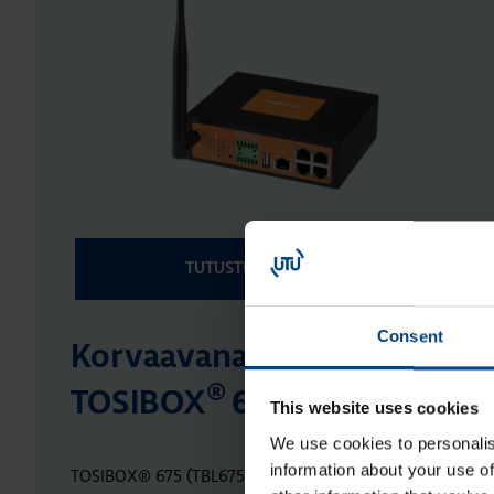
®
TUTUSTU
TOSIBOX
350
Consent
Korvaavana tuotteena lukko 
®
TOSIBOX
675
This website uses cookies
We use cookies to personalis
information about your use of
TOSIBOX® 675 (TBL675EU) on 500-sarjan tapaan mahdolli