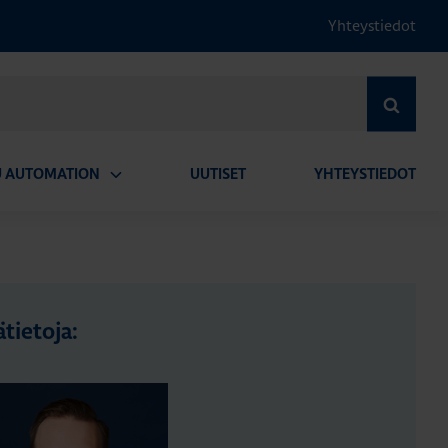
Yhteystiedot
HAE
U AUTOMATION
UUTISET
YHTEYSTIEDOT
Avaa
alavalikko
ätietoja: