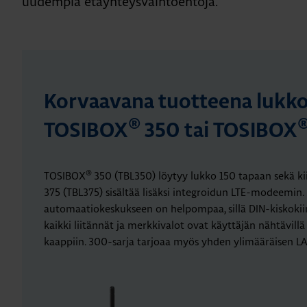
uudempia etäyhteysvaihtoehtoja.
Korvaavana tuotteena lukko
®
TOSIBOX
350 tai TOSIBOX
®
TOSIBOX
350 (TBL350) löytyy lukko 150 tapaan sekä ki
375 (TBL375) sisältää lisäksi integroidun LTE-modeemin.
automaatiokeskukseen on helpompaa, sillä DIN-kiskokii
kaikki liitännät ja merkkivalot ovat käyttäjän nähtävillä
kaappiin. 300-sarja tarjoaa myös yhden ylimääräisen LA