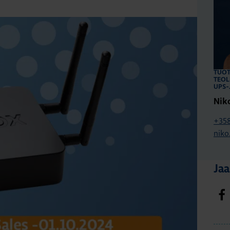
TUOT
TEOL
UPS-
Nik
+358
niko
Jaa