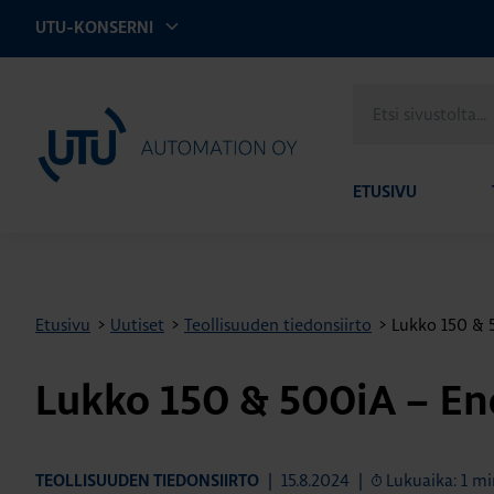
UTU-KONSERNI
Etsi
UTU Automation
sivustolta
ETUSIVU
Etusivu
>
Uutiset
>
Teollisuuden tiedonsiirto
>
Lukko 150 & 5
Lukko 150 & 500iA – End
|
15.8.2024
|
Lukuaika: 1 m
TEOLLISUUDEN TIEDONSIIRTO