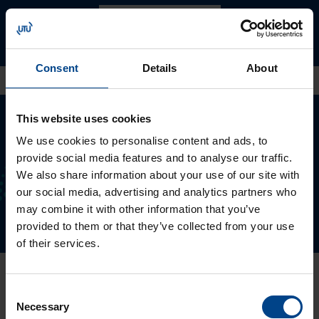
KAIKKI UUTISET
Consent
Details
About
This website uses cookies
Saatko jo sähkö- ja automaatioalan
We use cookies to personalise content and ads, to
uusimmat uutiset sähköpostiisi?
provide social media features and to analyse our traffic.
We also share information about your use of our site with
our social media, advertising and analytics partners who
TILAA UUTISKIRJE
may combine it with other information that you’ve
provided to them or that they’ve collected from your use
of their services.
Tulevat webinaarit
Consent
Necessary
Selection