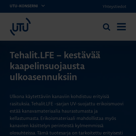
Yhteystiedot
UTU-KONSERNI
UTU
Etsi
AVAA
sivustolta
VALIKK
Tehalit.LFE – kestävää
kaapelinsuojausta
ulkoasennuksiin
Ulkona käytettäviin kanaviin kohdistuu erityisiä
rasituksia. Tehalit.LFE -sarjan UV-suojattu erikoismuovi
estää kanavamateriaalia haurastumasta ja
kellastumasta. Erikoismateriaali mahdollistaa myös
kanavien käsittelyn perinteistä kylmemmissä
olosuhteissa. Tämä tuotesarja on tarkoitettu erityisesti