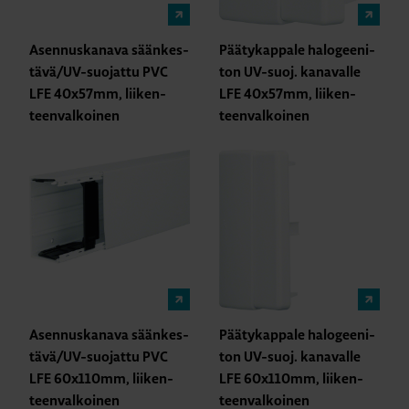
Asen­nus­ka­na­va sään­kes­
Pää­ty­kap­pa­le ha­lo­gee­ni­
tä­vä/UV-suo­jat­tu PVC
ton UV-suoj. ka­na­val­le
LFE 40x57mm, lii­ken­
LFE 40x57mm, lii­ken­
teen­val­koi­nen
teen­val­koi­nen
Asen­nus­ka­na­va sään­kes­
Pää­ty­kap­pa­le ha­lo­gee­ni­
tä­vä/UV-suo­jat­tu PVC
ton UV-suoj. ka­na­val­le
LFE 60x110mm, lii­ken­
LFE 60x110mm, lii­ken­
teen­val­koi­nen
teen­val­koi­nen