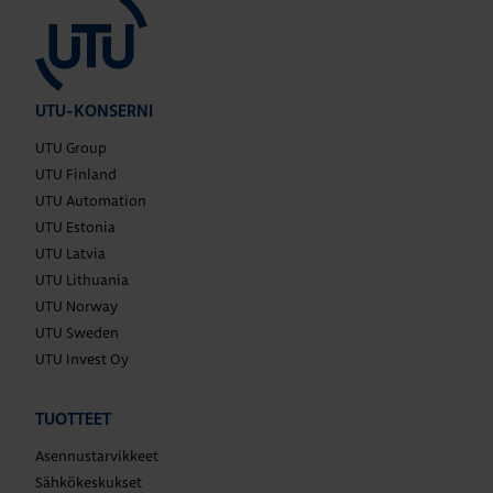
UTU-KONSERNI
UTU Group
UTU Finland
UTU Automation
UTU Estonia
UTU Latvia
UTU Lithuania
UTU Norway
UTU Sweden
UTU Invest Oy
TUOTTEET
Asennustarvikkeet
Sähkökeskukset