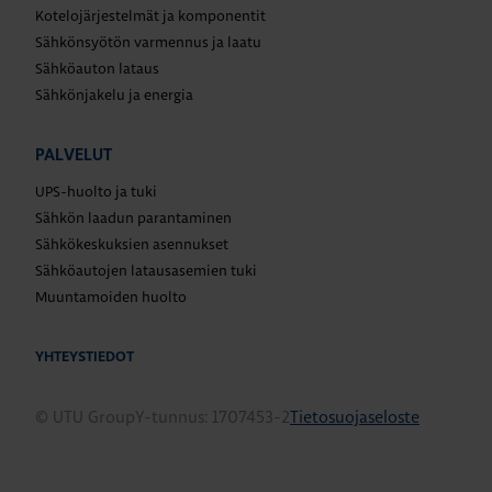
Kotelojärjestelmät ja komponentit
Sähkönsyötön varmennus ja laatu
Sähköauton lataus
Sähkönjakelu ja energia
PALVELUT
UPS-huolto ja tuki
Sähkön laadun parantaminen
Sähkökeskuksien asennukset
Sähköautojen latausasemien tuki
Muuntamoiden huolto
YHTEYSTIEDOT
© UTU Group
Y-tunnus: 1707453-2
Tietosuojaseloste