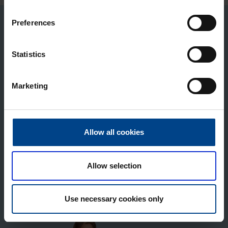
Preferences
Ota yhteyttä!
Statistics
Kaikki asiantuntijoidemme yhteystiedot ovat esillä
Marketing
avoimesti kotisivuillamme ja autamme
mielellämme oikean ratkaisun löytämisessä.
Allow all cookies
Olethan yhteydessä pienessäkin asiassa!
Soita: 02 550 800
Allow selection
LÖYDÄ UTUN ASIANTUNTIJA
Use necessary cookies only