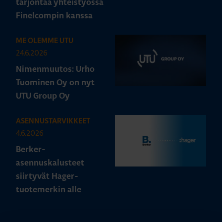
tarjontaa yhteistyössä
Finelcompin kanssa
ME OLEMME UTU
24.6.2026
Nimenmuutos: Urho
Tuominen Oy on nyt
UTU Group Oy
ASENNUSTARVIKKEET
4.6.2026
Berker-
asennuskalusteet
siirtyvät Hager-
tuotemerkin alle