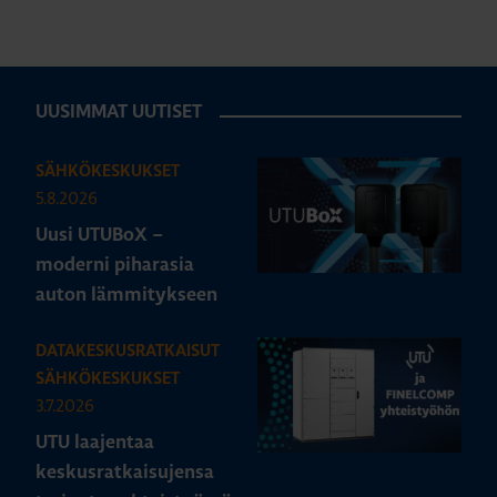
UUSIMMAT UUTISET
SÄHKÖKESKUKSET
5.8.2026
Uusi UTUBoX –
moderni piharasia
auton lämmitykseen
DATAKESKUSRATKAISUT
SÄHKÖKESKUKSET
3.7.2026
UTU laajentaa
keskusratkaisujensa