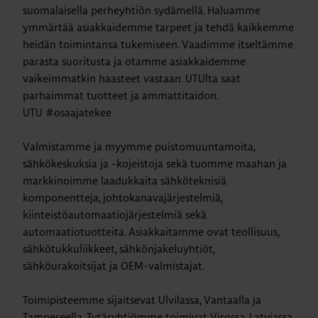
suomalaisella perheyhtiön sydämellä. Haluamme
ymmärtää asiakkaidemme tarpeet ja tehdä kaikkemme
heidän toimintansa tukemiseen. Vaadimme itseltämme
parasta suoritusta ja otamme asiakkaidemme
vaikeimmatkin haasteet vastaan. UTUlta saat
parhaimmat tuotteet ja ammattitaidon.
UTU #osaajatekee
Valmistamme ja myymme puistomuuntamoita,
sähkökeskuksia ja -kojeistoja sekä tuomme maahan ja
markkinoimme laadukkaita sähköteknisiä
komponentteja, johtokanavajärjestelmiä,
kiinteistöautomaatiojärjestelmiä sekä
automaatiotuotteita. Asiakkaitamme ovat teollisuus,
sähkötukkuliikkeet, sähkönjakeluyhtiöt,
sähköurakoitsijat ja OEM-valmistajat.
Toimipisteemme sijaitsevat Ulvilassa, Vantaalla ja
Tampereella. Tytäryhtiömme toimivat Virossa, Latviassa,