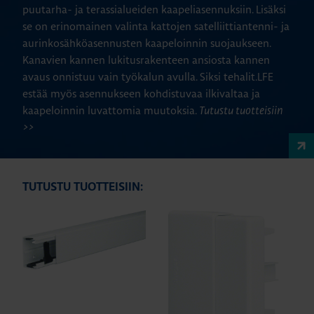
puutarha- ja terassialueiden kaapeliasennuksiin. Lisäksi
se on erinomainen valinta kattojen satelliittiantenni- ja
aurinkosähköasennusten kaapeloinnin suojaukseen.
Kanavien kannen lukitusrakenteen ansiosta kannen
avaus onnistuu vain työkalun avulla. Siksi tehalit.LFE
estää myös asennukseen kohdistuvaa ilkivaltaa ja
kaapeloinnin luvattomia muutoksia.
Tutustu tuotteisiin
>>
TUTUSTU TUOTTEISIIN: