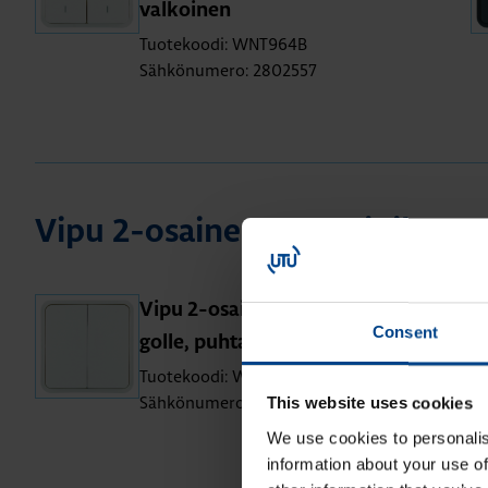
val­koi­nen
Tuotekoodi: WNT964B
Sähkönumero: 2802557
Vipu 2-osai­nen W.1 pai­ni­ke­run­
Vipu 2-osai­nen W.1 pai­ni­ke­run­
Consent
gol­le, puh­taan­val­koi­nen
Tuotekoodi: WNT944B
Sähkönumero: 2802553
This website uses cookies
We use cookies to personalis
information about your use of