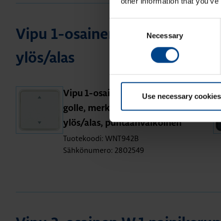
other information that you’ve
Consent
Vipu 1-osai­nen W.1 pai­ni­ke­run­
Necessary
Selection
ylös/alas
Vipu 1-osai­nen W.1 pai­ni­ke­run­
Use necessary cookies
gol­le, mer­kin­nät 2 nuol­ta
ylös/alas, puh­taan­val­koi­nen
Tuotekoodi: WNT942B
Sähkönumero: 2802549