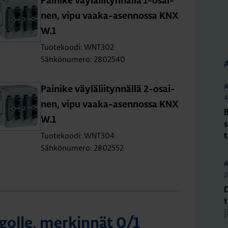
Pai­ni­ke väy­lä­lii­tyn­näl­lä 1-osai­
nen, vipu vaa­ka-asen­nos­sa KNX
W.1
Tuotekoodi: WNT302
Sähkönumero: 2802540
A
Pai­ni­ke väy­lä­lii­tyn­näl­lä 2-osai­
4
nen, vipu vaa­ka-asen­nos­sa KNX
W.1
s
Tuotekoodi: WNT304
Sähkönumero: 2802552
A
2
gol­le, mer­kin­nät 0/1