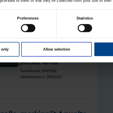
 provided to them or that they’ve collected from your use of their
gol­le, mer­kin­nät 2 nuol­ta
Preferences
Statistics
Vipu 1-osai­nen W.1 pai­ni­ke­run­
 only
Allow selection
gol­le, mer­kin­nät 2 nuol­ta
ylös/alas, har­maa
Tuotekoodi: WNT942
Sähkönumero: 2802550