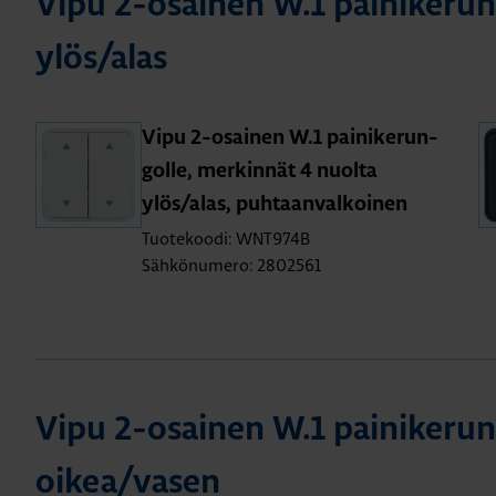
Vipu 2-osai­nen W.1 pai­ni­ke­run­
ylös/alas
Vipu 2-osai­nen W.1 pai­ni­ke­run­
gol­le, mer­kin­nät 4 nuol­ta
ylös/alas, puh­taan­val­koi­nen
Tuotekoodi: WNT974B
Sähkönumero: 2802561
Vipu 2-osai­nen W.1 pai­ni­ke­run­
oikea/vasen