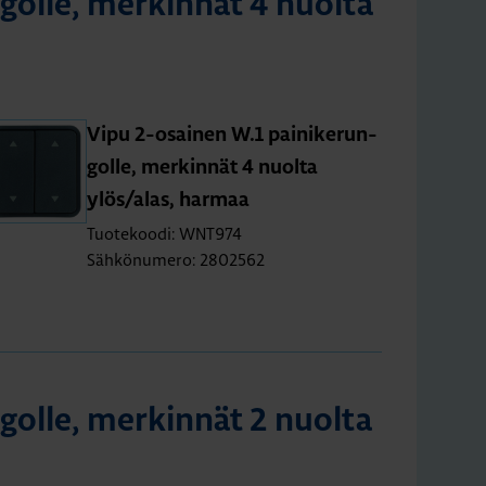
gol­le, mer­kin­nät 4 nuol­ta
Vipu 2-osai­nen W.1 pai­ni­ke­run­
gol­le, mer­kin­nät 4 nuol­ta
ylös/alas, har­maa
Tuotekoodi: WNT974
Sähkönumero: 2802562
gol­le, mer­kin­nät 2 nuol­ta