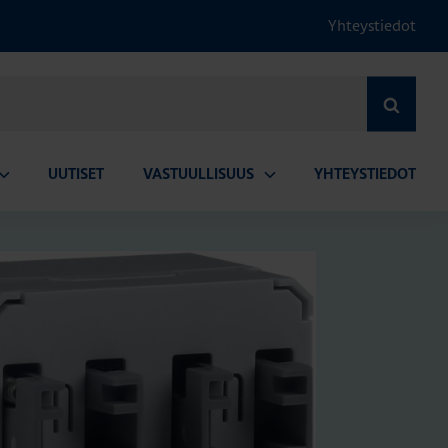
Yhteystiedot
HAE
UUTISET
VASTUULLISUUS
YHTEYSTIEDOT
vaa
Avaa
lavalikko
alavalikko