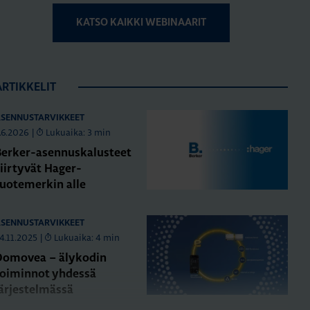
KATSO KAIKKI WEBINAARIT
ARTIKKELIT
SENNUSTARVIKKEET
.6.2026
|
Lukuaika: 3 min
Berker-asennuskalusteet
iirtyvät Hager-
tuotemerkin alle
SENNUSTARVIKKEET
4.11.2025
|
Lukuaika: 4 min
Domovea – älykodin
toiminnot yhdessä
järjestelmässä