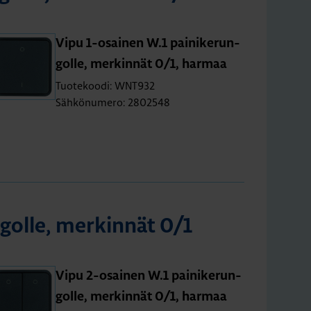
A
2
Vipu 1-osai­nen W.1 pai­ni­ke­run­
M
gol­le, mer­kin­nät 0/1, har­maa
Tuotekoodi: WNT932
Sähkönumero: 2802548
gol­le, mer­kin­nät 0/1
Vipu 2-osai­nen W.1 pai­ni­ke­run­
gol­le, mer­kin­nät 0/1, har­maa