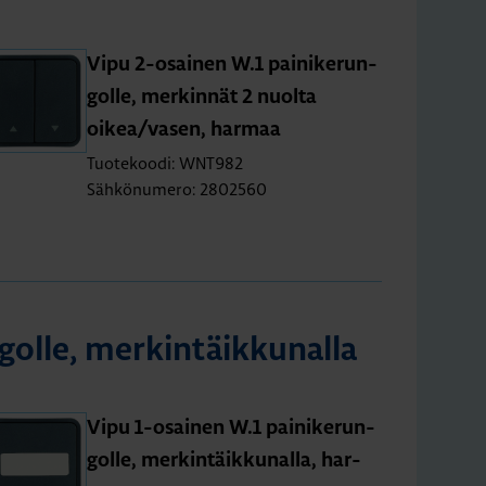
Vipu 2-osai­nen W.1 pai­ni­ke­run­
gol­le, mer­kin­nät 2 nuol­ta
oikea/vasen, har­maa
Tuotekoodi: WNT982
Sähkönumero: 2802560
ol­le, mer­kin­täik­ku­nal­la
Vipu 1-osai­nen W.1 pai­ni­ke­run­
gol­le, mer­kin­täik­ku­nal­la, har­