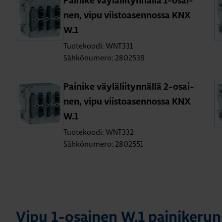
Pai­ni­ke väy­lä­lii­tyn­näl­lä 1-osai­
nen, vipu viis­toa­sen­nos­sa KNX
W.1
Tuotekoodi: WNT331
Sähkönumero: 2802539
Pai­ni­ke väy­lä­lii­tyn­näl­lä 2-osai­
nen, vipu viis­toa­sen­nos­sa KNX
W.1
Tuotekoodi: WNT332
Sähkönumero: 2802551
Vipu 1-osai­nen W.1 pai­ni­ke­run­