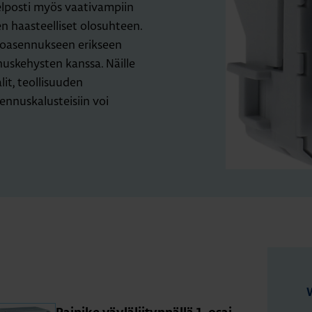
lposti myös vaativampiin
en haasteelliset olosuhteen.
ppoasennukseen erikseen
nuskehysten kanssa. Näille
lit, teollisuuden
ennuskalusteisiin voi