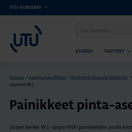
UTU-KONSERNI
UTU
Etsi
sivustolta
ETUSIVU
TUOTTEET
Av
ala
Etusivu
>
Asennustarvikkeet
>
Kiinteistöohjausjärjestelmät
>
asennus W.1
Pai­nik­keet pin­ta-a
Uusien berker W.1 -sarjan KNX-painikkeiden avulla kii