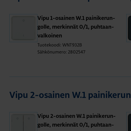
Vipu 1-osai­nen W.1 pai­ni­ke­run­
gol­le, mer­kin­nät 0/1, puh­taan­
val­koi­nen
Tuotekoodi: WNT932B
Sähkönumero: 2802547
Vipu 2-osai­nen W.1 pai­ni­ke­run­
Vipu 2-osai­nen W.1 pai­ni­ke­run­
gol­le, mer­kin­nät 0/1, puh­taan­