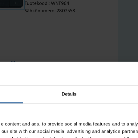
Tuotekoodi: WNT964
Sähkönumero: 2802558
gol­le
Vipu 2-osai­nen W.1 pai­ni­ke­run­
Details
gol­le, har­maa
Tuotekoodi: WNT944
Sähkönumero: 2802554
e content and ads, to provide social media features and to analy
 our site with our social media, advertising and analytics partn