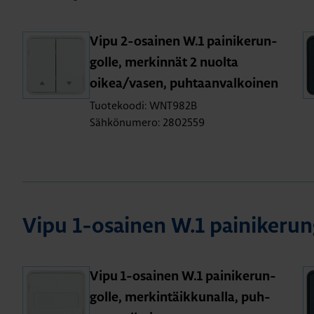
Vipu 2-osai­nen W.1 pai­ni­ke­run­
gol­le, mer­kin­nät 2 nuol­ta
oikea/vasen, puh­taan­val­koi­nen
Tuotekoodi: WNT982B
Sähkönumero: 2802559
Vipu 1-osai­nen W.1 pai­ni­ke­run­g
Vipu 1-osai­nen W.1 pai­ni­ke­run­
gol­le, mer­kin­täik­ku­nal­la, puh­