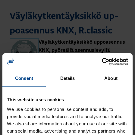
Väy­lä­kyt­ken­täyk­sik­kö up­
poa­sen­nus KNX, R.​classic
Väy­lä­kyt­ken­täyk­sik­kö up­poa­sen­nus
KNX, pyö­reäl­lä asen­nus­le­vyl­lä
Tuotekoodi: 80040002
Sähkönumero: 2823030
Consent
Details
About
This website uses cookies
Pai­ni­ke 1-osai­nen mer­kin­
We use cookies to personalise content and ads, to
täik­ku­nal­la KNX
provide social media features and to analyse our traffic.
We also share information about your use of our site with
Pai­ni­ke 1-osai­nen mer­kin­täik­ku­nal­la
our social media, advertising and analytics partners who