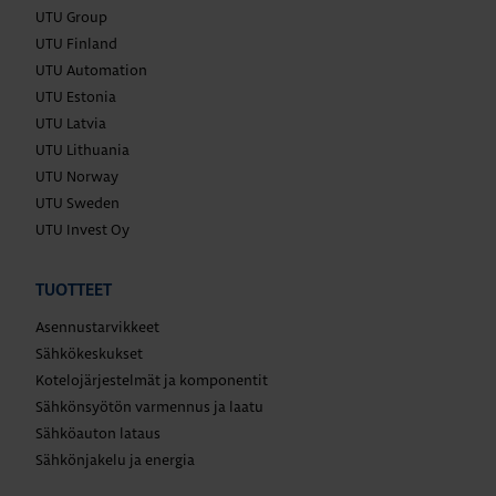
UTU Group
UTU Finland
UTU Automation
UTU Estonia
UTU Latvia
UTU Lithuania
UTU Norway
UTU Sweden
UTU Invest Oy
TUOTTEET
Asennustarvikkeet
Sähkökeskukset
Kotelojärjestelmät ja komponentit
Sähkönsyötön varmennus ja laatu
Sähköauton lataus
Sähkönjakelu ja energia