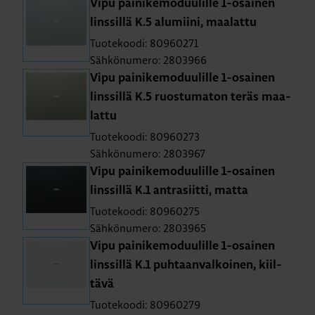
Vipu pai­ni­ke­mo­duu­lil­le 1-osai­nen
lins­sil­lä K.5 alu­mii­ni, maa­lat­tu
Tuotekoodi: 80960271
Sähkönumero: 2803966
Vipu pai­ni­ke­mo­duu­lil­le 1-osai­nen
lins­sil­lä K.5 ruos­tu­ma­ton teräs maa­
lat­tu
Tuotekoodi: 80960273
Sähkönumero: 2803967
Vipu pai­ni­ke­mo­duu­lil­le 1-osai­nen
lins­sil­lä K.1 ant­ra­siit­ti, matta
Tuotekoodi: 80960275
Sähkönumero: 2803965
Vipu pai­ni­ke­mo­duu­lil­le 1-osai­nen
lins­sil­lä K.1 puh­taan­val­koi­nen, kiil­
tä­vä
Tuotekoodi: 80960279