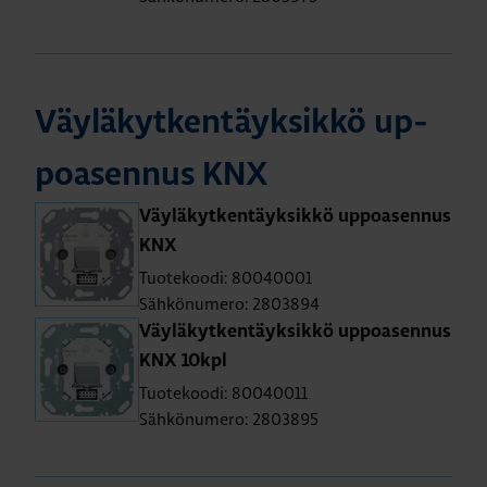
Väy­lä­kyt­ken­täyk­sik­kö up­
poa­sen­nus KNX
Väy­lä­kyt­ken­täyk­sik­kö up­poa­sen­nus
KNX
Tuotekoodi: 80040001
Sähkönumero: 2803894
Väy­lä­kyt­ken­täyk­sik­kö up­poa­sen­nus
KNX 10kpl
Tuotekoodi: 80040011
Sähkönumero: 2803895