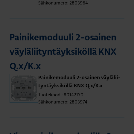
Sähkönumero: 2803964
Pai­ni­ke­mo­duu­li 2-osai­nen
väy­lä­lii­tyn­täyk­si­köl­lä KNX
Q.x/K.x
Pai­ni­ke­mo­duu­li 2-osai­nen väy­lä­lii­
tyn­täyk­si­köl­lä KNX Q.x/K.x
Tuotekoodi: 80142170
Sähkönumero: 2803974