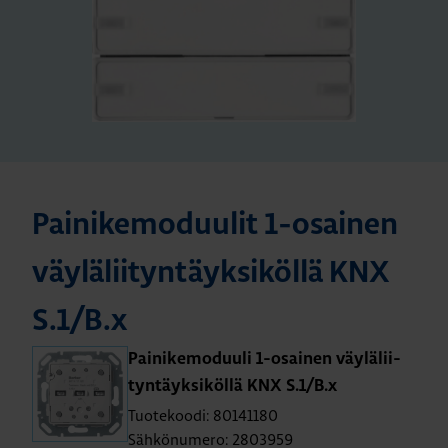
Pai­ni­ke­mo­duu­lit 1-osai­nen
väy­lä­lii­tyn­täyk­si­köl­lä KNX
S.1/B.x
Pai­ni­ke­mo­duu­li 1-osai­nen väy­lä­lii­
tyn­täyk­si­köl­lä KNX S.1/B.x
Tuotekoodi: 80141180
Sähkönumero: 2803959