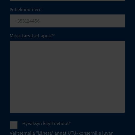
Puhelinnumero
Missä tarvitset apua?
*
Hyväksyn käyttöehdot
*
Valitsemalla "Lähetä" annat UTU-konsernille luvan