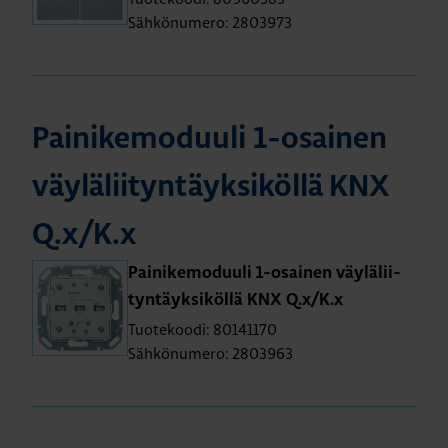
Sähkönumero: 2803973
Pai­ni­ke­mo­duu­li 1-osai­nen
väy­lä­lii­tyn­täyk­si­köl­lä KNX
Q.x/K.x
Pai­ni­ke­mo­duu­li 1-osai­nen väy­lä­lii­
tyn­täyk­si­köl­lä KNX Q.x/K.x
Tuotekoodi: 80141170
Sähkönumero: 2803963