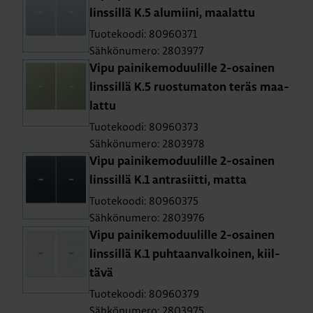
lins­sil­lä K.5 alu­mii­ni, maa­lat­tu
Tuotekoodi: 80960371
Sähkönumero: 2803977
Vipu pai­ni­ke­mo­duu­lil­le 2-osai­nen
lins­sil­lä K.5 ruos­tu­ma­ton teräs maa­
lat­tu
Tuotekoodi: 80960373
Sähkönumero: 2803978
Vipu pai­ni­ke­mo­duu­lil­le 2-osai­nen
lins­sil­lä K.1 ant­ra­siit­ti, matta
Tuotekoodi: 80960375
Sähkönumero: 2803976
Vipu pai­ni­ke­mo­duu­lil­le 2-osai­nen
lins­sil­lä K.1 puh­taan­val­koi­nen, kiil­
tä­vä
Tuotekoodi: 80960379
Sähkönumero: 2803975