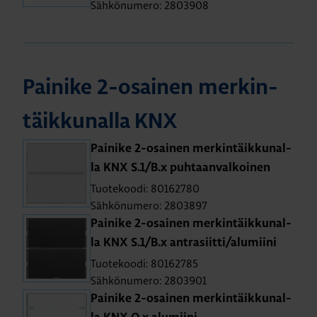
Sähkönumero: 2803908
Pai­ni­ke 2-osai­nen mer­kin­
täik­ku­nal­la KNX
Pai­ni­ke 2-osai­nen mer­kin­täik­ku­nal­
la KNX S.1/B.x puh­taan­val­koi­nen
Tuotekoodi: 80162780
Sähkönumero: 2803897
Pai­ni­ke 2-osai­nen mer­kin­täik­ku­nal­
la KNX S.1/B.x ant­ra­siit­ti/alu­mii­ni
Tuotekoodi: 80162785
Sähkönumero: 2803901
Pai­ni­ke 2-osai­nen mer­kin­täik­ku­nal­