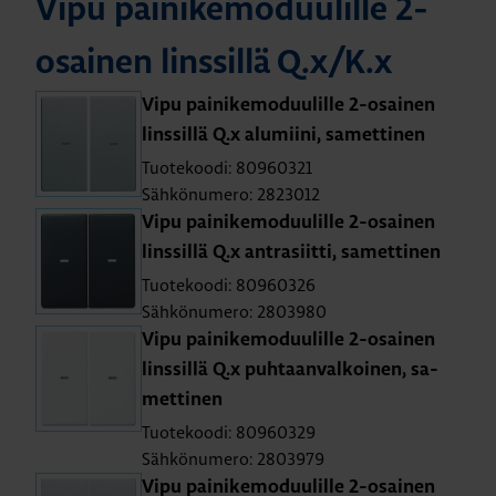
Vipu pai­ni­ke­mo­duu­lil­le 2-
osai­nen lins­sil­lä Q.x/K.x
Vipu pai­ni­ke­mo­duu­lil­le 2-osai­nen
lins­sil­lä Q.x alu­mii­ni, sa­met­ti­nen
Tuotekoodi: 80960321
Sähkönumero: 2823012
Vipu pai­ni­ke­mo­duu­lil­le 2-osai­nen
lins­sil­lä Q.x ant­ra­siit­ti, sa­met­ti­nen
Tuotekoodi: 80960326
Sähkönumero: 2803980
Vipu pai­ni­ke­mo­duu­lil­le 2-osai­nen
lins­sil­lä Q.x puh­taan­val­koi­nen, sa­
met­ti­nen
Tuotekoodi: 80960329
Sähkönumero: 2803979
Vipu pai­ni­ke­mo­duu­lil­le 2-osai­nen