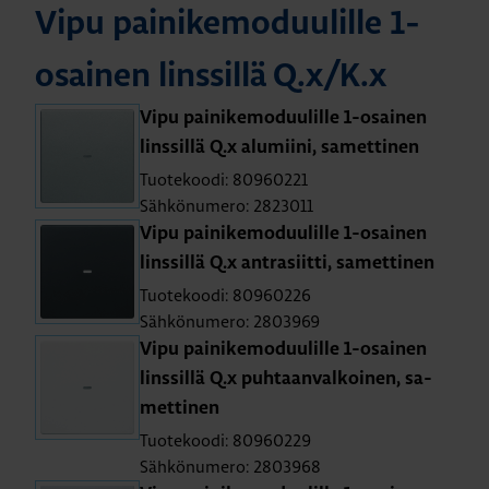
Vipu pai­ni­ke­mo­duu­lil­le 1-
osai­nen lins­sil­lä Q.x/K.x
Vipu pai­ni­ke­mo­duu­lil­le 1-osai­nen
lins­sil­lä Q.x alu­mii­ni, sa­met­ti­nen
Tuotekoodi: 80960221
Sähkönumero: 2823011
Vipu pai­ni­ke­mo­duu­lil­le 1-osai­nen
lins­sil­lä Q.x ant­ra­siit­ti, sa­met­ti­nen
Tuotekoodi: 80960226
Sähkönumero: 2803969
Vipu pai­ni­ke­mo­duu­lil­le 1-osai­nen
lins­sil­lä Q.x puh­taan­val­koi­nen, sa­
met­ti­nen
Tuotekoodi: 80960229
Sähkönumero: 2803968