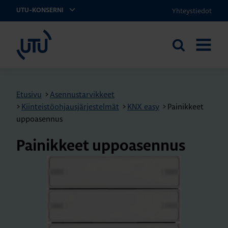
Yhteystiedot
UTU-KONSERNI
UTU
Etsi
AVAA
sivustolta
VALIKK
Etusivu
>
Asennustarvikkeet
>
Kiinteistöohjausjärjestelmät
>
KNX easy
>
Painikkeet
uppoasennus
Pai­nik­keet up­poa­sen­nus