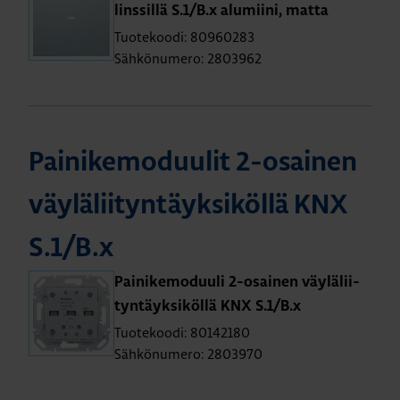
lins­sil­lä S.1/B.x alu­mii­ni, matta
Tuotekoodi: 80960283
Sähkönumero: 2803962
Pai­ni­ke­mo­duu­lit 2-osai­nen
väy­lä­lii­tyn­täyk­si­köl­lä KNX
S.1/B.x
Pai­ni­ke­mo­duu­li 2-osai­nen väy­lä­lii­
tyn­täyk­si­köl­lä KNX S.1/B.x
Tuotekoodi: 80142180
Sähkönumero: 2803970