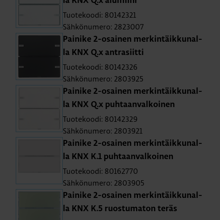
la KNX Q.x alu­mii­ni
Tuotekoodi: 80142321
Sähkönumero: 2823007
Pai­ni­ke 2-osai­nen mer­kin­täik­ku­nal­
la KNX Q.x ant­ra­siit­ti
Tuotekoodi: 80142326
Sähkönumero: 2803925
Pai­ni­ke 2-osai­nen mer­kin­täik­ku­nal­
la KNX Q.x puh­taan­val­koi­nen
Tuotekoodi: 80142329
Sähkönumero: 2803921
Pai­ni­ke 2-osai­nen mer­kin­täik­ku­nal­
la KNX K.1 puh­taan­val­koi­nen
Tuotekoodi: 80162770
Sähkönumero: 2803905
Pai­ni­ke 2-osai­nen mer­kin­täik­ku­nal­
la KNX K.5 ruos­tu­ma­ton teräs