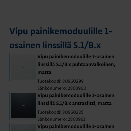
Vipu pai­ni­ke­mo­duu­lil­le 1-
osai­nen lins­sil­lä S.1/B.x
Vipu pai­ni­ke­mo­duu­lil­le 1-osai­nen
lins­sil­lä S.1/B.x puh­taan­val­koi­nen,
matta
Tuotekoodi: 80960299
Sähkönumero: 2803960
Vipu pai­ni­ke­mo­duu­lil­le 1-osai­nen
lins­sil­lä S.1/B.x ant­ra­siit­ti, matta
Tuotekoodi: 80960285
Sähkönumero: 2803961
Vipu pai­ni­ke­mo­duu­lil­le 1-osai­nen