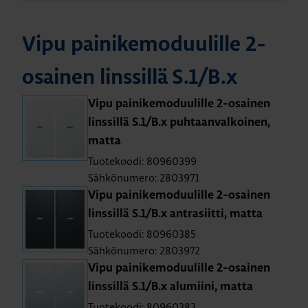
Vipu pai­ni­ke­mo­duu­lil­le 2-
osai­nen lins­sil­lä S.1/B.x
Vipu pai­ni­ke­mo­duu­lil­le 2-osai­nen
lins­sil­lä S.1/B.x puh­taan­val­koi­nen,
matta
Tuotekoodi: 80960399
Sähkönumero: 2803971
Vipu pai­ni­ke­mo­duu­lil­le 2-osai­nen
lins­sil­lä S.1/B.x ant­ra­siit­ti, matta
Tuotekoodi: 80960385
Sähkönumero: 2803972
Vipu pai­ni­ke­mo­duu­lil­le 2-osai­nen
lins­sil­lä S.1/B.x alu­mii­ni, matta
Tuotekoodi: 80960383