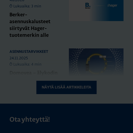
Lukuaika: 3 min
Berker-
asennuskalusteet
siirtyvät Hager-
tuotemerkin alle
ASENNUSTARVIKKEET
24.11.2025
Lukuaika: 4 min
Domovea – älykodin
toiminnot yhdessä
järjestelmässä
NÄYTÄ LISÄÄ ARTIKKELEITA
ASENNUSTARVIKKEET
24.11.2025
Lukuaika: 3 min
Ota yhteyttä!
Matter – uusi
älykotistandardi