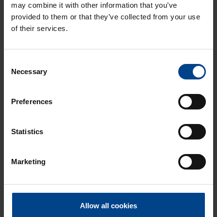
KNX S.1/B.x puh­taan­val­koi­nen
may combine it with other information that you’ve
Tuotekoodi: 80161780
provided to them or that they’ve collected from your use
Sähkönumero: 2803896
of their services.
Pai­ni­ke 1-osai­nen mer­kin­täik­ku­nal­la
KNX S.1/B.x ant­ra­siit­ti/alu­mii­ni
Consent
Tuotekoodi: 80161785
Necessary
Selection
Sähkönumero: 2803900
Pai­ni­ke 1-osai­nen mer­kin­täik­ku­nal­la
Preferences
KNX Q.x alu­mii­ni
Tuotekoodi: 80141321
Sähkönumero: 2823006
Statistics
Pai­ni­ke 1-osai­nen mer­kin­täik­ku­nal­la
KNX Q.x ant­ra­siit­ti
Marketing
Tuotekoodi: 80141326
Sähkönumero: 2803924
Pai­ni­ke 1-osai­nen mer­kin­täik­ku­nal­la
Allow all cookies
KNX Q.x puh­taan­val­koi­nen