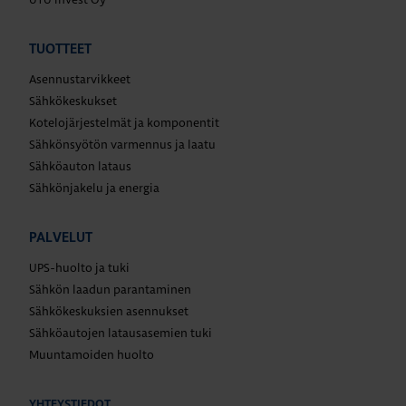
TUOTTEET
Asennustarvikkeet
Sähkökeskukset
Kotelojärjestelmät ja komponentit
Sähkönsyötön varmennus ja laatu
Sähköauton lataus
Sähkönjakelu ja energia
PALVELUT
UPS-huolto ja tuki
Sähkön laadun parantaminen
Sähkökeskuksien asennukset
Sähköautojen latausasemien tuki
Muuntamoiden huolto
YHTEYSTIEDOT