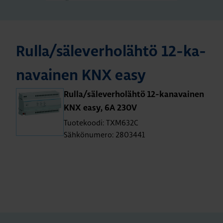
Rulla/sä­le­ver­ho­läh­tö 12-ka­
na­vai­nen KNX easy
Rulla/sä­le­ver­ho­läh­tö 12-ka­na­vai­nen
KNX easy, 6A 230V
Tuotekoodi: TXM632C
Sähkönumero: 2803441