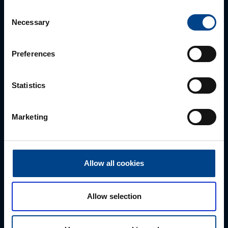
Susanna Ahokas
Consent
Necessary
Selection
+358 40 687 7998
susanna.ahokas@utu.eu
Preferences
Statistics
Marketing
Allow all cookies
ALUEMYYNTIPÄÄLLIKKÖ, POHJOIS-SUOMI
Risto Romppainen
Allow selection
+358 40 737 5384
risto.romppainen@utu.eu