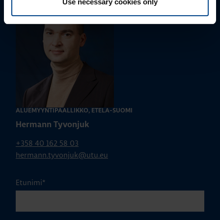
Use necessary cookies only
ALUEMYYNTIPÄÄLLIKKÖ, ETELÄ-SUOMI
Hermann Tyvonjuk
+358 40 162 58 03
hermann.tyvonjuk@utu.eu
Etunimi
*