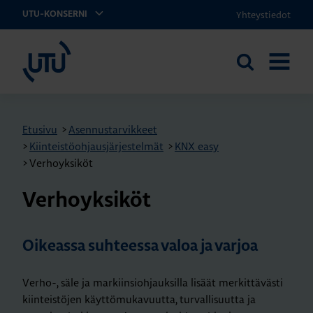
Yhteystiedot
UTU-KONSERNI
UTU
Etsi
AVAA
sivustolta
VALIKK
Etusivu
>
Asennustarvikkeet
>
Kiinteistöohjausjärjestelmät
>
KNX easy
>
Verhoyksiköt
Ver­ho­yk­si­köt
Oikeassa suhteessa valoa ja varjoa
Verho-, säle ja markiinsiohjauksilla lisäät merkittävästi
kiinteistöjen käyttömukavuutta, turvallisuutta ja