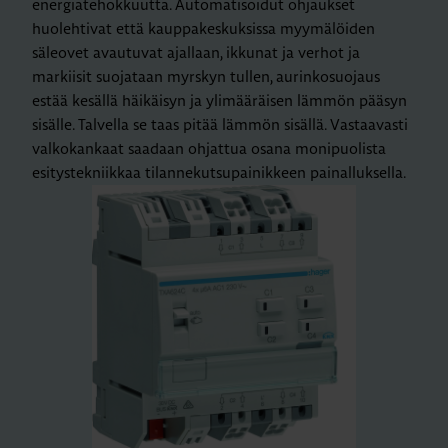
energiatehokkuutta. Automatisoidut ohjaukset
huolehtivat että kauppakeskuksissa myymälöiden
säleovet avautuvat ajallaan, ikkunat ja verhot ja
markiisit suojataan myrskyn tullen, aurinkosuojaus
estää kesällä häikäisyn ja ylimääräisen lämmön pääsyn
sisälle. Talvella se taas pitää lämmön sisällä. Vastaavasti
valkokankaat saadaan ohjattua osana monipuolista
esitystekniikkaa tilannekutsupainikkeen painalluksella.