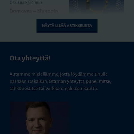
Lukuaika: 4 min
Domovea – älykodin
toiminnot yhdessä
järjestelmässä
NÄYTÄ LISÄÄ ARTIKKELEITA
ASENNUSTARVIKKEET
24.11.2025
Lukuaika: 3 min
Ota yhteyttä!
Matter – uusi
älykotistandardi
Autamme mielellämme, jotta löydämme sinulle
parhaan ratkaisun. Otathan yhteyttä puhelimitse,
sähköpostitse tai verkkolomakkeen kautta.
KATSO KAIKKI ARTIKKELIT