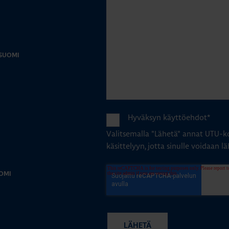
-SUOMI
Hyväksyn käyttöehdot
*
Valitsemalla "Lähetä" annat UTU-ko
käsittelyyn, jotta sinulle voidaan lä
OMI