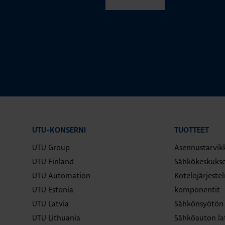
UTU-KONSERNI
TUOTTEET
UTU Group
Asennustarvik
UTU Finland
Sähkökeskukse
UTU Automation
Kotelojärjeste
UTU Estonia
komponentit
UTU Latvia
Sähkönsyötön 
UTU Lithuania
Sähköauton la