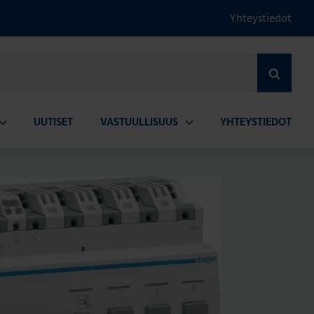
Yhteystiedot
HAE
UUTISET
VASTUULLISUUS
YHTEYSTIEDOT
vaa
Avaa
lavalikko
alavalikko