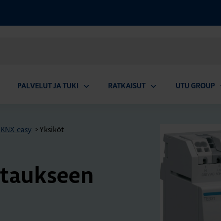
PALVELUT JA TUKI
RATKAISUT
UTU GROUP
aa
Avaa
Avaa
A
valikko
alavalikko
alavalikko
a
KNX easy
>
Yksiköt
t­tauk­seen