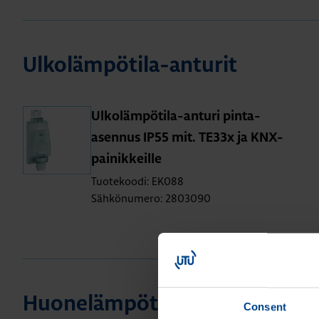
Ul­ko­läm­pö­ti­la-an­tu­rit
Ul­ko­läm­pö­ti­la-an­tu­ri pin­ta-
asen­nus IP55 mit. TE33x ja KNX-
pai­nik­keil­le
Tuotekoodi: EK088
Sähkönumero: 2803090
Huo­ne­läm­pö­ti­la-an­tu­rit
Consent