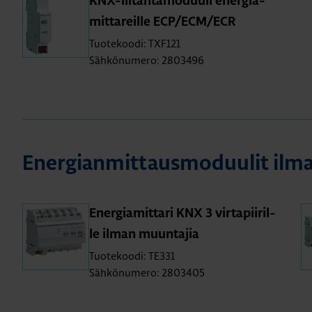
KNX-lii­tän­tä­mo­duu­li ener­gia­
mit­ta­reil­le ECP/ECM/ECR
Tuotekoodi: TXF121
Sähkönumero: 2803496
Ener­gian­mit­taus­mo­duu­lit il
Ener­gia­mit­ta­ri KNX 3 vir­ta­pii­ril­
le ilman muun­ta­jia
Tuotekoodi: TE331
Sähkönumero: 2803405