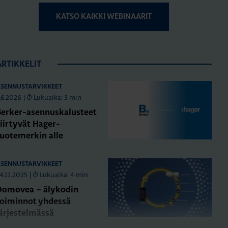
KATSO KAIKKI WEBINAARIT
ARTIKKELIT
SENNUSTARVIKKEET
.6.2026
|
Lukuaika: 3 min
Berker-asennuskalusteet
iirtyvät Hager-
tuotemerkin alle
SENNUSTARVIKKEET
4.11.2025
|
Lukuaika: 4 min
Domovea – älykodin
toiminnot yhdessä
järjestelmässä