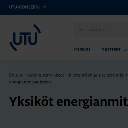
UTU-KONSERNI
UTU
Etsi
sivustolta
ETUSIVU
TUOTTEET
Av
ala
Etusivu
>
Asennustarvikkeet
>
Kiinteistöohjausjärjestelmät
>
energianmittaukseen
Yk­si­köt ener­gian­mi