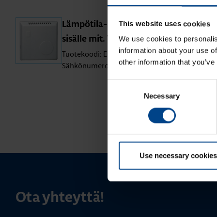
This website uses cookies
Läm­pö­ti­la-an­tu­ri pin­ta-asen­nus
We use cookies to personalis
si­säl­le mit. TE33x
information about your use of
Tuotekoodi: EK089
other information that you’ve
Sähkönumero: 2613033
Consent
Necessary
Selection
Use necessary cookies
Ota yhteyttä!