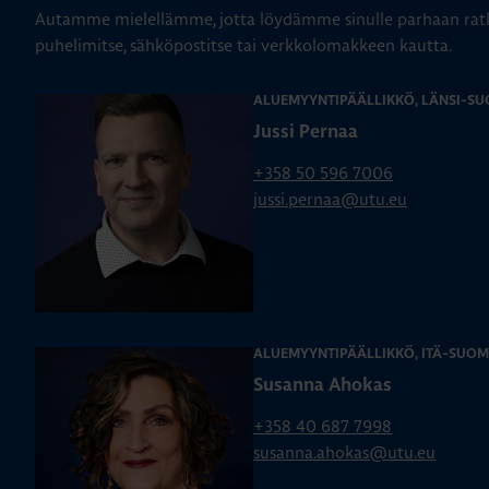
Autamme mielellämme, jotta löydämme sinulle parhaan ratk
puhelimitse, sähköpostitse tai verkkolomakkeen kautta.
ALUEMYYNTIPÄÄLLIKKÖ, LÄNSI-SU
Jussi Pernaa
+358 50 596 7006
jussi.pernaa@utu.eu
ALUEMYYNTIPÄÄLLIKKÖ, ITÄ-SUOM
Susanna Ahokas
+358 40 687 7998
susanna.ahokas@utu.eu