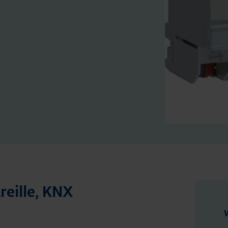
­reil­le, KNX