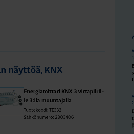
A
4
man näyt­töä, KNX
s
Ener­gia­mit­ta­ri KNX 3 vir­ta­pii­ril­
A
le 3:lla muun­ta­jal­la
2
Tuotekoodi: TE332
Sähkönumero: 2803406