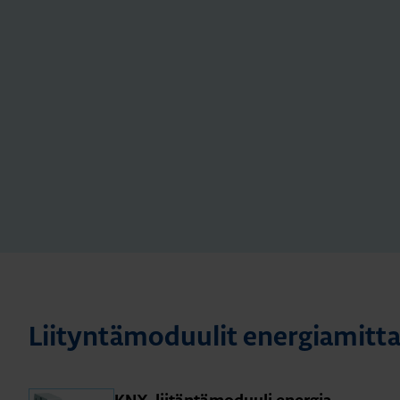
Lii­tyn­tä­mo­duu­lit ener­gia­mit­ta