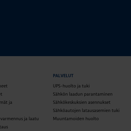
PALVELUT
keet
UPS-huolto ja tuki
t
Sähkön laadun parantaminen
lmät ja
Sähkökeskuksien asennukset
Sähköautojen latausasemien tuki
varmennus ja laatu
Muuntamoiden huolto
taus