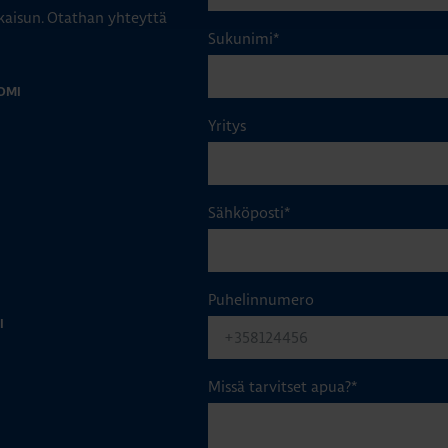
aisun. Otathan yhteyttä
Sukunimi
*
OMI
Yritys
Sähköposti
*
Puhelinnumero
I
Missä tarvitset apua?
*