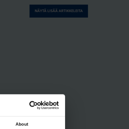
SENNUSTARVIKKEET
NÄYTÄ LISÄÄ ARTIKKELEITA
4.11.2025
|
Lukuaika: 3 min
atter – uusi
älykotistandardi
KATSO KAIKKI ARTIKKELIT
About