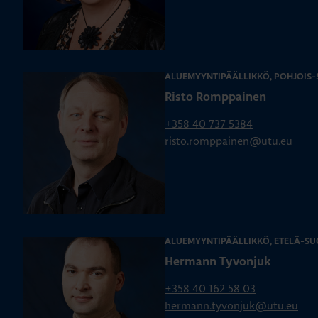
ALUEMYYNTIPÄÄLLIKKÖ, POHJOIS
Risto Romppainen
+358 40 737 5384
risto.romppainen@utu.eu
ALUEMYYNTIPÄÄLLIKKÖ, ETELÄ-SU
Hermann Tyvonjuk
+358 40 162 58 03
hermann.tyvonjuk@utu.eu