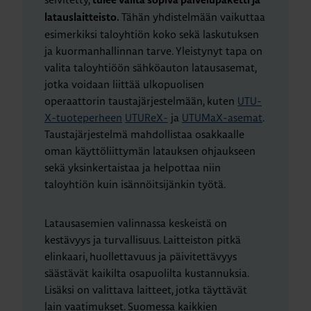
tulee valita sopiva palvelupaketti ja
Tähän yhdistelmään vaikuttaa
latauslaitteisto.
esimerkiksi taloyhtiön koko sekä laskutuksen
ja kuormanhallinnan tarve. Yleistynyt tapa on
valita taloyhtiöön sähköauton latausasemat,
jotka voidaan liittää ulkopuolisen
operaattorin taustajärjestelmään, kuten
UTU-
X-tuoteperheen
UTUReX-
ja
UTUMaX-asemat
.
Taustajärjestelmä mahdollistaa osakkaalle
oman käyttöliittymän latauksen ohjaukseen
sekä yksinkertaistaa ja helpottaa niin
taloyhtiön kuin isännöitsijänkin työtä.
Latausasemien valinnassa keskeistä on
kestävyys ja turvallisuus. Laitteiston pitkä
elinkaari, huollettavuus ja päivitettävyys
säästävät kaikilta osapuolilta kustannuksia.
Lisäksi on valittava laitteet, jotka täyttävät
lain vaatimukset. Suomessa kaikkien