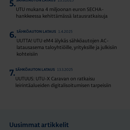
23.5.2025
SÄHKÖAUTON LATAUS
5.
UTU mukana 4 miljoonan euron SECHA-
hankkeessa kehittämässä latausratkaisuja
1.4.2025
SÄHKÖAUTON LATAUS
6.
UUTTA! UTU eM4 älykäs sähköautojen AC-
latausasema taloyhtiöille, yrityksille ja julkisiin
kohteisiin
13.3.2025
SÄHKÖAUTON LATAUS
7.
UUTUUS: UTU-X Caravan on ratkaisu
leirintäalueiden digitalisoitumisen tarpeisiin
Uusimmat artikkelit