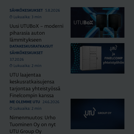
5.8.2026
SÄHKÖKESKUKSET
Lukuaika: 3 min
Uusi UTUBoX – moderni
piharasia auton
lämmitykseen
DATAKESKUSRATKAISUT
SÄHKÖKESKUKSET
3.7.2026
Lukuaika: 2 min
UTU laajentaa
keskusratkaisujensa
tarjontaa yhteistyössä
Finelcompin kanssa
24.6.2026
ME OLEMME UTU
Lukuaika: 2 min
Nimenmuutos: Urho
Tuominen Oy on nyt
UTU Group Oy