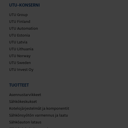
UTU-KONSERNI
UTU Group
UTU Finland
UTU Automation
UTU Estonia
UTU Latvia
UTU Lithuania
UTU Norway
UTU Sweden
UTU Invest Oy
TUOTTEET
Asennustarvikkeet
Sähkökeskukset
Kotelojärjestelmät ja komponentit
Sähkönsyötön varmennus ja laatu
Sähköauton lataus