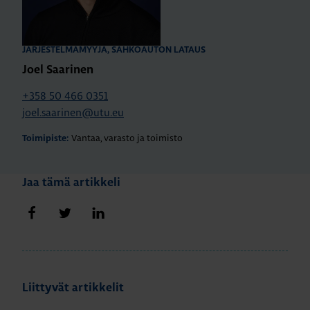
JÄRJESTELMÄMYYJÄ, SÄHKÖAUTON LATAUS
Joel Saarinen
+358 50 466 0351
joel.saarinen@utu.eu
Vantaa, varasto ja toimisto
Toimipiste:
Jaa tämä artikkeli
Jaa Facebookissa
Jaa Twitterissä
Jaa LinkedInissä
Liittyvät artikkelit