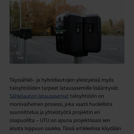
Täyssähkö- ja hybridiautojen yleistyessä myös
taloyhtiöiden tarpeet latausasemille lisääntyvät.
Sähköauton latausasemat
taloyhtiöön on
monivaiheinen prosessi, joka vaatii huolellista
suunnittelua ja yhteistyötä projektin eri
osapuolilta – UTU on apuna projektissasi sen
alusta loppuun saakka. Tässä artikkelissa käydään