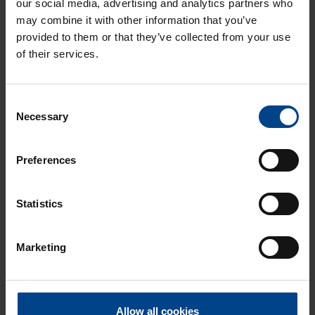
sekä
our social media, advertising and analytics partners who
lämmitys- ja hidaslatausasema UTUReX
. UTUMaXiin on
may combine it with other information that you’ve
peruslatausasema UTUMaX
mahdollista saada Type2-pistokkeiden rinnalle
provided to them or that they’ve collected from your use
myös sukopistorasiat.
of their services.
UTUReX ja UTUMaX liitetään
eParking.fi
-
Consent
taustajärjestelmään. Latausaseman käyttäjä
Necessary
Selection
hallitsee latauspistettään operaattorin
sovelluksella tai selaimella. Taustajärjestelmä
Preferences
mahdollistaa esim. lämmitys- ja lataussähkön
hinnoittelun eri hintaisiksi.
Statistics
UTUFoX
Marketing
Allow all cookies