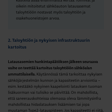
käsitellä asiaa ensimmäistä kertaa. Toimivat ja
oikein mitoitetut sähköauton latausasemat
taloyhtiöön nostavat myös taloyhtiön ja
osakehuoneistojen arvoa.
2. Taloyhtiön ja nykyisen infrastruktuurin
kartoitus
Latausasemien hankintapäätöksen jälkeen seuraava
vaihe on teettää kartoitus taloyhtiöön sähköalan
Käytännössä tämä tarkoittaa nykyisen
ammattilaisella.
sähköjärjestelmän kunnon ja kapasiteetin arviointia –
esim. kestääkö nykyinen kaapelointi latauksen tuoman
lisäkuorman vai tulisiko se päivittää. On mahdollista,
että saneerauskohteissa olemassa oleva lämmitysinfra
mahdollistaa hidaslatauksen lisäämisen tai jopa
muutaman Type2-latauspisteen. Jos kapasiteetti ei riitä,