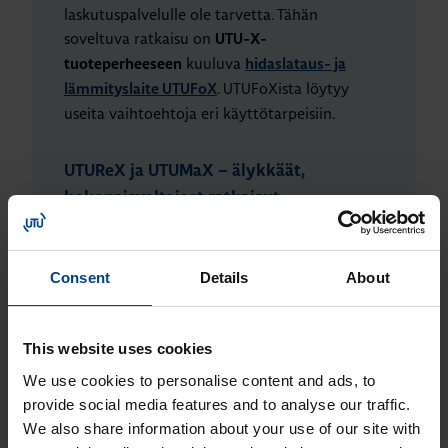
laskutuspalvelulle ole tarvetta. Tähän
soveltuva ratkaisu on
UTU-X-
kuuluva
tuoteperheeseen
hidaslataus- ja
. UTUFoXista löytyy
lämmityslaite UTUFoX
useita vaihtoehtoja eri käyttötarpeisiin.
UTUReX ja UTUMaX – älykkäät,
kokonaisvaltaiset ratkaisut
taloyhtiöihin
Consent
Details
About
Suuremmissa taloyhtiössä, joissa on enemmän
käyttäjiä, taustajärjestelmällinen vaihtoehto
on toimivin ratkaisu. Taustajärjestelmä hoitaa
This website uses cookies
muun muassa latausaseman
kuormanhallinnan, käyttäjätunnistuksen ja
We use cookies to personalise content and ads, to
laskutuksen. UTU-X-sarjan
provide social media features and to analyse our traffic.
taustajärjestelmällisiä tuotteita ovat
We also share information about your use of our site with