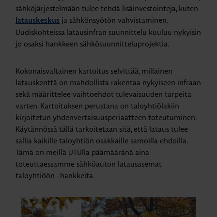
sähköjärjestelmään tulee tehdä lisäinvestointeja, kuten
ja sähkönsyötön vahvistaminen.
latauskeskus
Uudiskohteissa latausinfran suunnittelu kuuluu nykyisin
jo osaksi hankkeen sähkösuunnitteluprojektia.
Kokonaisvaltainen kartoitus selvittää, millainen
latauskenttä on mahdollista rakentaa nykyiseen infraan
sekä määrittelee vaihtoehdot tulevaisuuden tarpeita
varten. Kartoituksen perustana on taloyhtiölakiin
kirjoitetun yhdenvertaisuusperiaatteen toteutuminen.
Käytännössä tällä tarkoitetaan sitä, että lataus tulee
sallia kaikille taloyhtiön osakkaille samoilla ehdoilla.
Tämä on meillä UTUlla päämääränä aina
toteuttaessamme sähköauton latausasemat
taloyhtiöön -hankkeita.