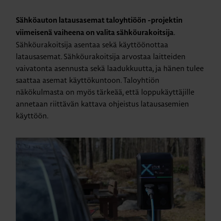
Sähköauton latausasemat taloyhtiöön -projektin
.
viimeisenä vaiheena on valita sähköurakoitsija
Sähköurakoitsija asentaa sekä käyttöönottaa
latausasemat. Sähköurakoitsija arvostaa laitteiden
vaivatonta asennusta sekä laadukkuutta, ja hänen tulee
saattaa asemat käyttökuntoon. Taloyhtiön
näkökulmasta on myös tärkeää, että loppukäyttäjille
annetaan riittävän kattava ohjeistus latausasemien
käyttöön.