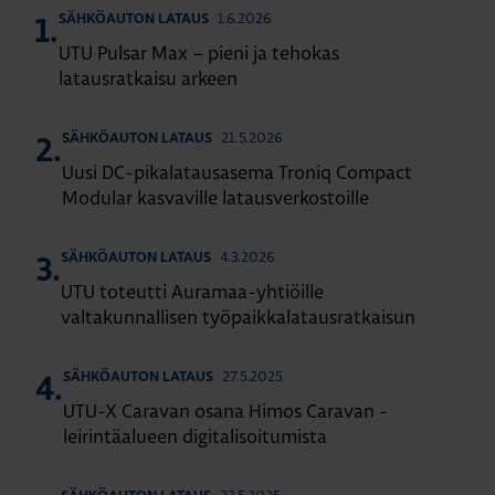
1.6.2026
SÄHKÖAUTON LATAUS
1.
UTU Pulsar Max – pieni ja tehokas
latausratkaisu arkeen
21.5.2026
SÄHKÖAUTON LATAUS
2.
Uusi DC-pikalatausasema Troniq Compact
Modular kasvaville latausverkostoille
4.3.2026
SÄHKÖAUTON LATAUS
3.
UTU toteutti Auramaa-yhtiöille
valtakunnallisen työpaikkalatausratkaisun
27.5.2025
SÄHKÖAUTON LATAUS
4.
UTU-X Caravan osana Himos Caravan -
leirintäalueen digitalisoitumista