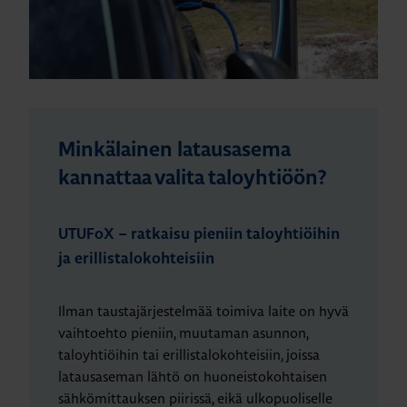
Minkälainen latausasema
kannattaa valita taloyhtiöön?
UTUFoX – ratkaisu pieniin taloyhtiöihin
ja erillistalokohteisiin
Ilman taustajärjestelmää toimiva laite on hyvä
vaihtoehto pieniin, muutaman asunnon,
taloyhtiöihin tai erillistalokohteisiin, joissa
latausaseman lähtö on huoneistokohtaisen
sähkömittauksen piirissä, eikä ulkopuoliselle