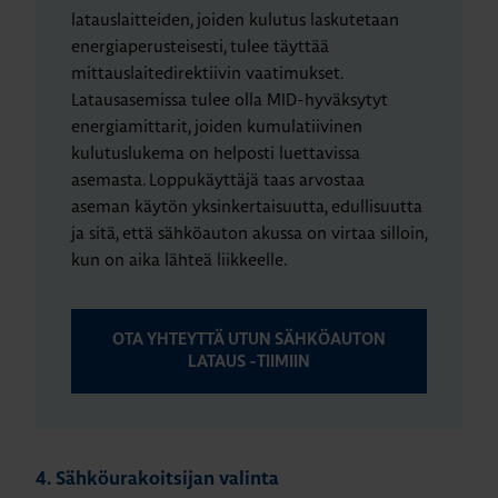
latauslaitteiden, joiden kulutus laskutetaan
energiaperusteisesti, tulee täyttää
mittauslaitedirektiivin vaatimukset.
Latausasemissa tulee olla MID-hyväksytyt
energiamittarit, joiden kumulatiivinen
kulutuslukema on helposti luettavissa
asemasta. Loppukäyttäjä taas arvostaa
aseman käytön yksinkertaisuutta, edullisuutta
ja sitä, että sähköauton akussa on virtaa silloin,
kun on aika lähteä liikkeelle.
OTA YHTEYTTÄ UTUN SÄHKÖAUTON
LATAUS -TIIMIIN
4. Sähköurakoitsijan valinta