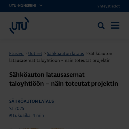
Yhteystiedot
UTU-KONSERNI
UTU
Etsi
AVAA
sivustolta
VALIKK
Etusivu
>
Uutiset
>
Sähköauton lataus
>
Sähköauton
latausasemat taloyhtiöön – näin toteutat projektin
Sähköauton latausasemat
taloyhtiöön – näin toteutat projektin
SÄHKÖAUTON LATAUS
7.1.2025
Lukuaika: 4 min