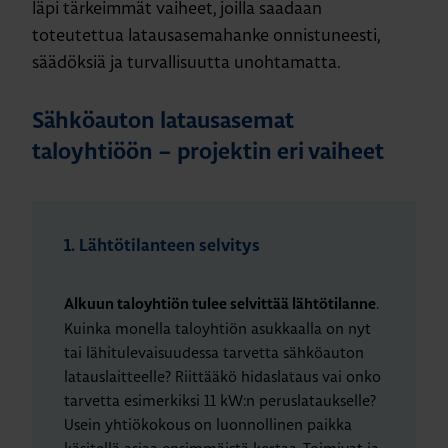
läpi tärkeimmät vaiheet, joilla saadaan
toteutettua latausasemahanke onnistuneesti,
säädöksiä ja turvallisuutta unohtamatta.
Sähköauton latausasemat
taloyhtiöön – projektin eri vaiheet
1. Lähtötilanteen selvitys
.
Alkuun taloyhtiön tulee selvittää lähtötilanne
Kuinka monella taloyhtiön asukkaalla on nyt
tai lähitulevaisuudessa tarvetta sähköauton
latauslaitteelle? Riittääkö hidaslataus vai onko
tarvetta esimerkiksi 11 kW:n peruslataukselle?
Usein yhtiökokous on luonnollinen paikka