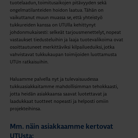
tuotelaadun, toimitusaikojen pitävyyden sekä
ongelmatilanteiden hoidon laatua. Tähän on
vaikuttanut muun muassa se, että yhteistyö
tukkureiden kanssa on UTUlla kehittynyt
johdonmukaisesti: selkeät tarjousmenettelyt, nopeat
vastaukset tiedusteluihin ja laaja tuotevalikoima ovat
osoittautuneet merkittäviksi kilpailueduiksi, jotka
vahvistavat tukkukaupan toimijoiden luottamusta
UTUn ratkaisuihin.
Haluamme palvella nyt ja tulevaisuudessa
tukkuasiakkaitamme mahdollisimman tehokkaasti,
jotta heidän asiakkaansa saavat luotettavat ja
laadukkaat tuotteet nopeasti ja helposti omiin
projekteihinsa.
Mm. näin asiakkaamme kertovat
UTUsta: