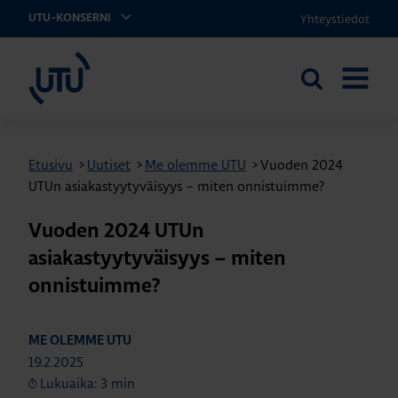
Yhteystiedot
UTU-KONSERNI
UTU
Etsi
AVAA
sivustolta
VALIKK
Etusivu
>
Uutiset
>
Me olemme UTU
>
Vuoden 2024
UTUn asiakastyytyväisyys – miten onnistuimme?
Vuoden 2024 UTUn
asiakastyytyväisyys – miten
onnistuimme?
ME OLEMME UTU
19.2.2025
Lukuaika: 3 min