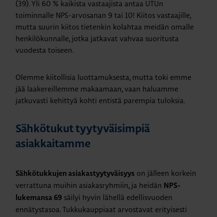
(39). Yli 60 % kaikista vastaajista antaa UTUn
toiminnalle NPS-arvosanan 9 tai 10! Kiitos vastaajille,
mutta suurin kiitos tietenkin kolahtaa meidän omalle
henkilökunnalle, jotka jatkavat vahvaa suoritusta
vuodesta toiseen.
Olemme kiitollisia luottamuksesta, mutta toki emme
jää laakereillemme makaamaan, vaan haluamme
jatkuvasti kehittyä kohti entistä parempia tuloksia.
Sähkötukut tyytyväisimpiä
asiakkaitamme
on jälleen korkein
Sähkötukkujen asiakastyytyväisyys
verrattuna muihin asiakasryhmiin, ja heidän
NPS-
säilyi hyvin lähellä edellisvuoden
lukemansa 69
ennätystasoa. Tukkukauppiaat arvostavat erityisesti