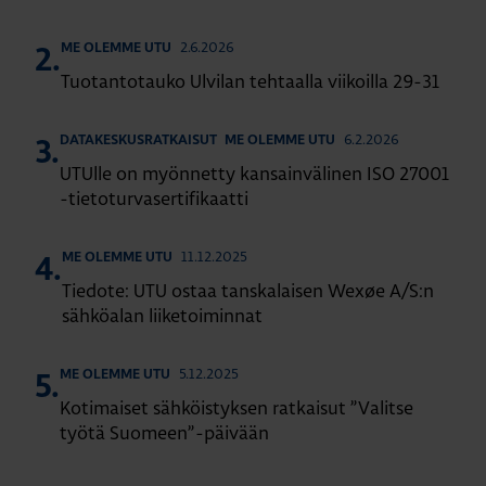
2.6.2026
ME OLEMME UTU
2.
Tuotantotauko Ulvilan tehtaalla viikoilla 29-31
6.2.2026
DATAKESKUSRATKAISUT
ME OLEMME UTU
3.
UTUlle on myönnetty kansainvälinen ISO 27001
-tietoturvasertifikaatti
11.12.2025
ME OLEMME UTU
4.
Tiedote: UTU ostaa tanskalaisen Wexøe A/S:n
sähköalan liiketoiminnat
5.12.2025
ME OLEMME UTU
5.
Kotimaiset sähköistyksen ratkaisut ”Valitse
työtä Suomeen”-päivään