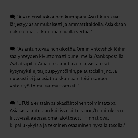
🗨️ ”Aivan ensiluokkainen kumppani. Asiat kuin asiat
järjestyy asianmukaisesti ja ammattitaidolla. Asiakkaan
näkökulmasta kumppani vailla vertaa.”
🗨️ ”Asiantuntevaa henkilöstöä. Omiin yhteyshekilöihin
saa yhteyden kivuttomasti puhelimella /sähköpostilla
/whatsapilla. Aina on saanut avun ja vastaukset
kysymyksiin, tarjouspyyntöihin, palautteisiin jne. Ja
nopeasti ei jää asiat roikkumaan. Toisin sanoen
yhteistyö toimii saumattomasti.”
🗨️ ”UTU:lla erittäin asiakaslähtöinen toimintatapa.
Asiakasta autetaan kaikissa laitteistoon/toimitukseen
liittyvissä asioissa oma-alotteisesti. Hinnat ovat
kilpailukykyisiä ja tekninen osaaminen hyvällä tasolla.”