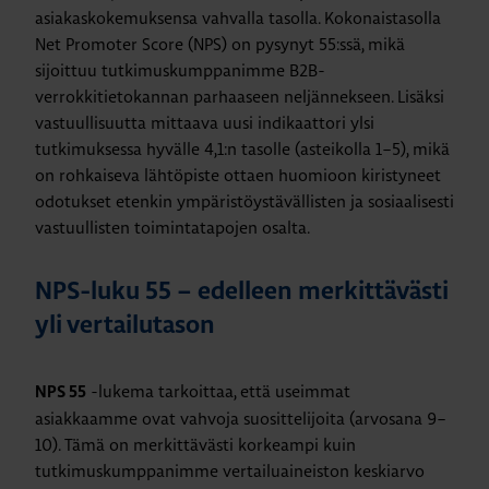
asiakaskokemuksensa vahvalla tasolla. Kokonaistasolla
Net Promoter Score (NPS) on pysynyt 55:ssä, mikä
sijoittuu tutkimuskumppanimme B2B-
verrokkitietokannan parhaaseen neljännekseen. Lisäksi
vastuullisuutta mittaava uusi indikaattori ylsi
tutkimuksessa hyvälle 4,1:n tasolle (asteikolla 1–5), mikä
on rohkaiseva lähtöpiste ottaen huomioon kiristyneet
odotukset etenkin ympäristöystävällisten ja sosiaalisesti
vastuullisten toimintatapojen osalta.
NPS-luku 55 – edelleen merkittävästi
yli vertailutason
-lukema tarkoittaa, että useimmat
NPS 55
asiakkaamme ovat vahvoja suosittelijoita (arvosana 9–
10). Tämä on merkittävästi korkeampi kuin
tutkimuskumppanimme vertailuaineiston keskiarvo