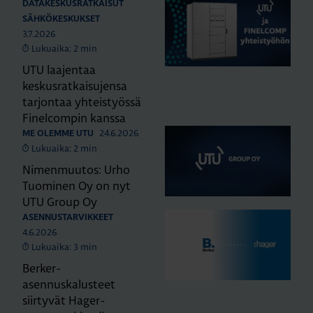
DATAKESKUSRATKAISUT
SÄHKÖKESKUKSET
3.7.2026
Lukuaika: 2 min
UTU laajentaa
keskusratkaisujensa
tarjontaa yhteistyössä
Finelcompin kanssa
24.6.2026
ME OLEMME UTU
Lukuaika: 2 min
Nimenmuutos: Urho
Tuominen Oy on nyt
UTU Group Oy
ASENNUSTARVIKKEET
4.6.2026
Lukuaika: 3 min
Berker-
asennuskalusteet
siirtyvät Hager-