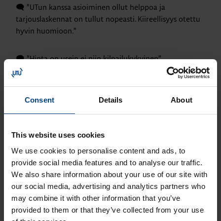
🗨️ ”UTun kanssa asioiminen ollut helppoa ja
tarjouslaskennat on tullut nopeasti. Kiireellisyys otettu
hyvin huomioon.”
🗨️ ”Hinta on usein ei niin kilpailukykyinen”
🗨️ ”En saa tarjouspyyntöihin tarjouksia.”
Consent
Details
About
Mitä seuraavaksi?
This website uses cookies
Saimme aimo annoksen palautteita kyselystä
We use cookies to personalise content and ads, to
asiakkailtamme, ja olemme ottaneet ne työstöön. Kiitos
provide social media features and to analyse our traffic.
varsinkin kehityskommenteista – osaa olemmekin jo
We also share information about your use of our site with
parhaillaan käsittelemässä tavoitteena entistä parempi
our social media, advertising and analytics partners who
suoritus. Tuotekehityksestämme tulee vuoden 2025
may combine it with other information that you’ve
aikana useita mielenkiintoisia uutuuksia. Olehan
provided to them or that they’ve collected from your use
kuulolla siis!