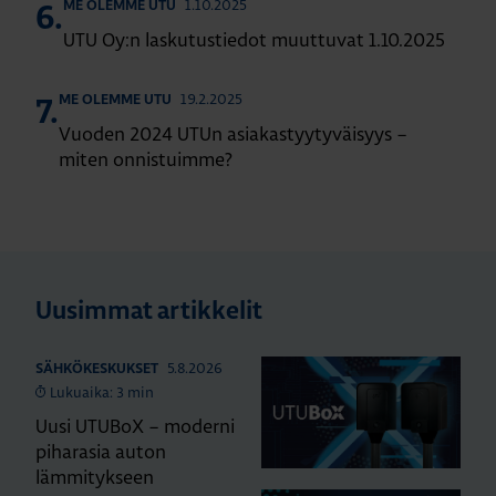
1.10.2025
ME OLEMME UTU
6.
UTU Oy:n laskutustiedot muuttuvat 1.10.2025
19.2.2025
ME OLEMME UTU
7.
Vuoden 2024 UTUn asiakastyytyväisyys –
miten onnistuimme?
Uusimmat artikkelit
5.8.2026
SÄHKÖKESKUKSET
Lukuaika: 3 min
Uusi UTUBoX – moderni
piharasia auton
lämmitykseen