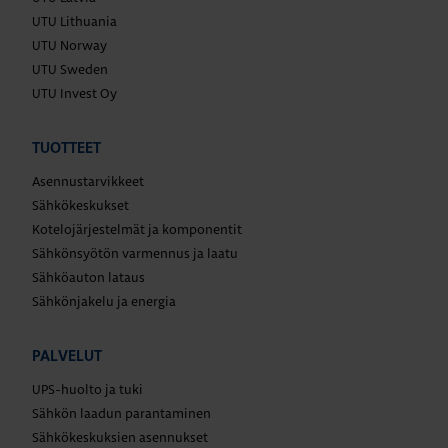
UTU Lithuania
UTU Norway
UTU Sweden
UTU Invest Oy
TUOTTEET
Asennustarvikkeet
Sähkökeskukset
Kotelojärjestelmät ja komponentit
Sähkönsyötön varmennus ja laatu
Sähköauton lataus
Sähkönjakelu ja energia
PALVELUT
UPS-huolto ja tuki
Sähkön laadun parantaminen
Sähkökeskuksien asennukset