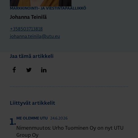
MARKKINOINTI- JA VIESTINTÄPÄÄLLIKKÖ
Johanna Teinilä
+358503713818
johanna.teinila@utu.eu
Jaa tämä artikkeli
Jaa Facebookissa
Jaa Twitterissä
Jaa LinkedInissä
Liittyvät artikkelit
24.6.2026
ME OLEMME UTU
1.
Nimenmuutos: Urho Tuominen Oy on nyt UTU
Group Oy