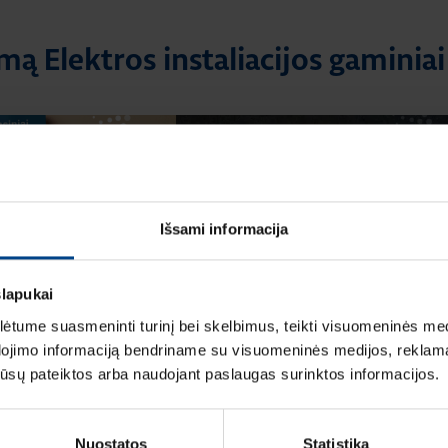
mą Elektros instaliacijos gaminiai
Išsami informacija
LIACIJOS GAMINIAI
ELEKTROS INSTALIACIJOS GAMINIAI
slapukai
aitymo laikas: 1 min
RENGINIAI
tume suasmeninti turinį bei skelbimus, teikti visuomeninės medij
16.9.2025
|
Skaitymo laikas: 1 min
instaliacinių kanalų ir
dojimo informaciją bendriname su visuomeninės medijos, reklamav
HAGER elektros instaliacija
talogas
os jūsų pateiktos arba naudojant paslaugas surinktos informacijos.
ARCHzona 2025 parodoje
Nuostatos
Statistika