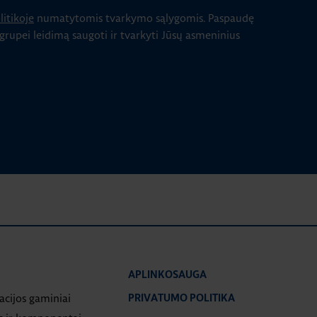
itikoje
numatytomis tvarkymo sąlygomis.
Paspaudę
 grupei leidimą saugoti ir tvarkyti Jūsų asmeninius
APLINKOSAUGA
iacijos gaminiai
PRIVATUMO POLITIKA