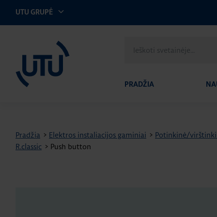
UTU GRUPĖ
UTU Lithuania
Ieškoti
svetainėje
PRADŽIA
NA
Pradžia
>
Elektros instaliacijos gaminiai
>
Potinkinė/virštinki
R.classic
>
Push button