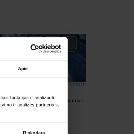
Apie
8.7.2025
ELEKTROS INSTALIACIJOS GAMINIAI
|
Skaitymo laikas: 2 min
os funkcijas ir analizuoti
Berker W.1 cubyko: ilgaamžiškumas
imo ir analizės partneriais,
ir tvarumas viename
Rinkodara