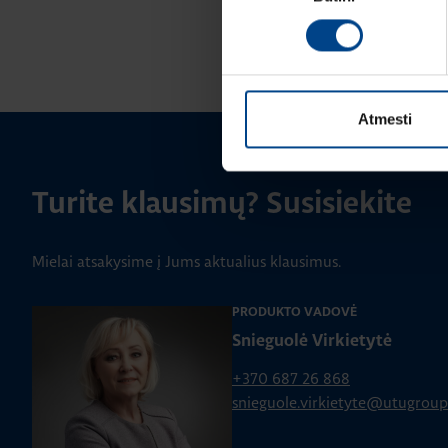
Atmesti
Turite klausimų? Susisiekite
Mielai atsakysime į Jums aktualius klausimus.
PRODUKTO VADOVĖ
Snieguolė Virkietytė
+370 687 26 868
snieguole.virkietyte@utugrou