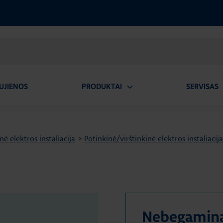
UJIENOS
PRODUKTAI
SERVISAS
Atidaryti
A
submeniu
nė elektros instaliacija
>
Potinkinė/virštinkinė elektros instaliacija
Nebegamin