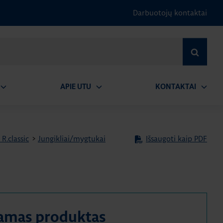
Darbuotojų kontaktai
IEŠKOTI
APIE UTU
KONTAKTAI
tidaryti
Atidaryti
Atidary
submeniu
submeniu
submen
 R.classic
>
Jungikliai/mygtukai
Išsaugoti kaip PDF
amas produktas