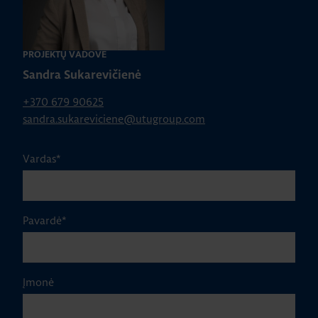
namams
PROJEKTŲ VADOVĖ
ŽIŪRĖTI VISUS STRAIPSNIUS
Sandra Sukarevičienė
+370 679 90625
sandra.sukareviciene@utugroup.com
Vardas
*
Pavardė
*
Įmonė