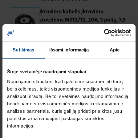
Įkrovimo kabelis įkrovimo
stotelėms M3T2/T2, 20A, 3 polių, 7,5
m
Produkto kodas: XEVA731
Stotelės korpusas, grafito juoda,
Sutikimas
Išsami informacija
Apie
RAL9011 (stotelei su kabeliu)
Produkto kodas: XVS121
Šioje svetainėje naudojami slapukai
Įkrovimo kabelis įkrovimo
Naudojame slapukus, kad galėtume suasmeninti turinį
stotelėms M3T2/T2, 20A, 3 polių, 5 m
bei skelbimus, teikti visuomeninės medijos funkcijas ir
Produkto kodas: XEVA732
analizuoti srautą. Be to, svetainės naudojimo informaciją
bendriname su visuomeninės medijos, reklamavimo ir
analizės partneriais, kurie gali ją pridėti prie kitos jūsų
pateiktos arba naudojant paslaugas surinktos
informacijos.