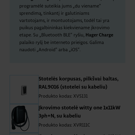
programėlė suteikia jums „du viename“
sprendimą, tinkantį ir galutiniams
vartotojams, ir montuotojams, todėl tai yra
puikus pagalbininkas kiekviename įkrovimo
etape. Su „Bluetooth BLE“ ryšiu,
Hager Charge
palaiko ryšį be interneto prieigos. Galima
naudoti „Android“ arba „iOS“.
Stotelės korpusas, pilkšvai baltas,
RAL9016 (stotelei su kabeliu)
Produkto kodas: XVS131
Įkrovimo stotelė witty one 1x11kW
3ph+N, su kabeliu
Produkto kodas: XVR111C