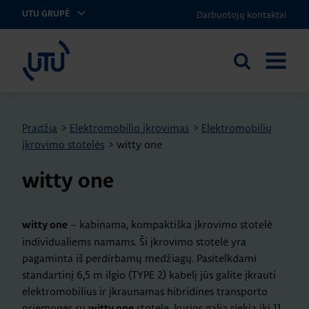
Darbuotojų kontaktai
UTU GRUPĖ
UTU Lithuania
Ieškoti
ATIDARY
svetainėje
MENIU
Pradžia
>
Elektromobilio įkrovimas
>
Elektromobilių
įkrovimo stotelės
>
witty one
witty one
– kabinama, kompaktiška įkrovimo stotelė
witty one
individualiems namams. Ši įkrovimo stotelė yra
pagaminta iš perdirbamų medžiagų. Pasitelkdami
standartinį 6,5 m ilgio (TYPE 2) kabelį jūs galite įkrauti
elektromobilius ir įkraunamas hibridines transporto
priemones su
stotele, kurios galia siekia iki 11
witty one