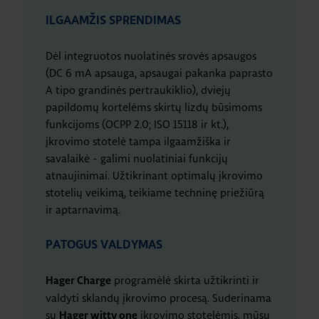
ILGAAMŽIS SPRENDIMAS
Dėl integruotos nuolatinės srovės apsaugos
(DC 6 mA apsauga, apsaugai pakanka paprasto
A tipo grandinės pertraukiklio), dviejų
papildomų kortelėms skirtų lizdų būsimoms
funkcijoms (OCPP 2.0; ISO 15118 ir kt.),
įkrovimo stotelė tampa ilgaamžiška ir
savalaikė - galimi nuolatiniai funkcijų
atnaujinimai. Užtikrinant optimalų įkrovimo
stotelių veikimą, teikiame techninę priežiūrą
ir aptarnavimą.
PATOGUS VALDYMAS
programėlė skirta užtikrinti ir
Hager Charge
valdyti sklandų įkrovimo procesą. Suderinama
su
įkrovimo stotelėmis, mūsų
Hager witty one