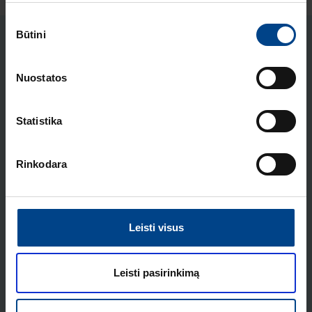
Sutikimo
Būtini
pasirinkimas
ATSISIUNTIMAI
Nuostatos
Atsisiųsti čia
Skrajutė
Statistika
VAIZDO ĮRAŠAI
Rinkodara
Leisti visus
Play
Leisti pasirinkimą