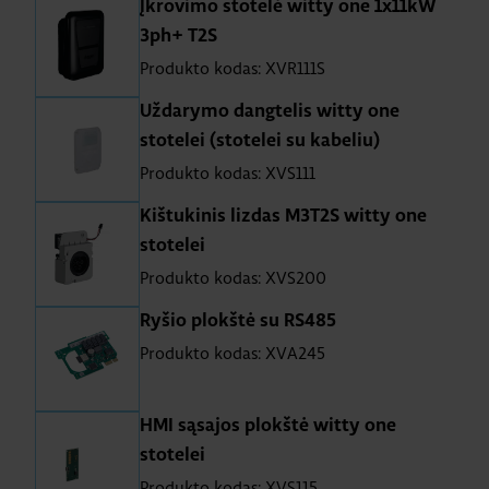
Įkrovimo stotelė witty one 1x11kW
3ph+ T2S
Produkto kodas: XVR111S
Uždarymo dangtelis witty one
stotelei (stotelei su kabeliu)
Produkto kodas: XVS111
Kištukinis lizdas M3T2S witty one
stotelei
Produkto kodas: XVS200
Ryšio plokštė su RS485
Produkto kodas: XVA245
HMI sąsajos plokštė witty one
stotelei
Produkto kodas: XVS115