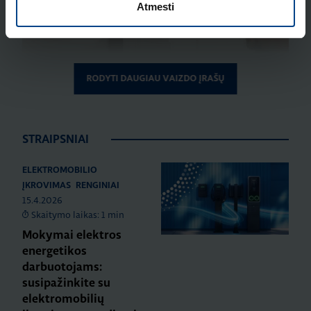
Atmesti
RODYTI DAUGIAU VAIZDO ĮRAŠŲ
Play
STRAIPSNIAI
ELEKTROMOBILIO
ĮKROVIMAS
RENGINIAI
15.4.2026
Skaitymo laikas: 1 min
Play
Mokymai elektros
energetikos
darbuotojams:
susipažinkite su
elektromobilių