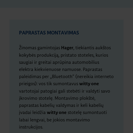
PAPRASTAS MONTAVIMAS
Žinomas gamintojas
, tiekiantis aukštos
Hager
kokybės produkciją, pristato stoteles, kurios
saugiai ir greitai aprūpina automobilius
elektra kiekvienuose namuose. Paprastas
paleidimas per „Bluetooth“ (nereikia interneto
prieigos): vos tik sumontavus
witty one
vartotojai patogiai gali stebėti ir valdyti savo
įkrovimo stotelę. Montavimo plokštė,
paprastas kabelių valdymas ir keli kabelių
įvadai leidžia
stotelę sumontuoti
witty one
labai lengvai, be jokios montavimo
instrukcijos.