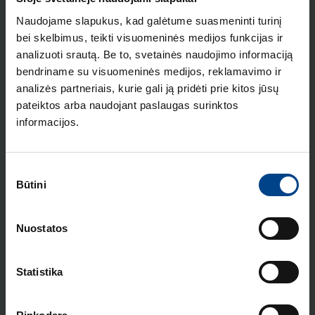
Naudojame slapukus, kad galėtume suasmeninti turinį
ATSISIUNTIMAI
bei skelbimus, teikti visuomeninės medijos funkcijas ir
analizuoti srautą. Be to, svetainės naudojimo informaciją
Atsisiųsti čia
Katalogas (lit)
bendriname su visuomeninės medijos, reklamavimo ir
analizės partneriais, kurie gali ją pridėti prie kitos jūsų
pateiktos arba naudojant paslaugas surinktos
informacijos.
STRAIPSNIAI
ELEKTROS INSTALIACIJOS
Sutikimo
GAMINIAI
Būtini
pasirinkimas
18.2.2026
Skaitymo laikas: 2 min
HAGER lumina intense
Nuostatos
– kainos ir kokybės
standartas Europoje
Statistika
ELEKTROS INSTALIACIJOS
GAMINIAI