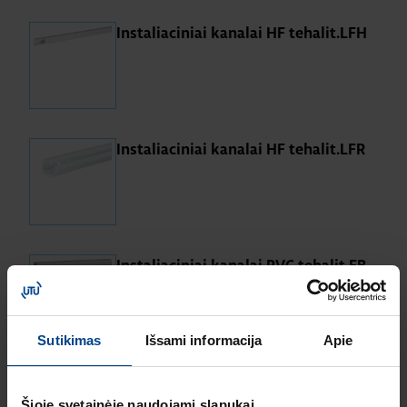
Instaliaciniai kanalai HF tehalit.LFH
Instaliaciniai kanalai HF tehalit.LFR
Instaliaciniai kanalai PVC tehalit.FB
Sutikimas
Išsami informacija
Apie
Šioje svetainėje naudojami slapukai