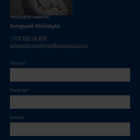
PRODUKTO VADOVĖ
Snieguolė Virkietytė
+370 687 26 868
snieguole.virkietyte@utugroup.com
Vardas
*
Pavardė
*
Įmonė