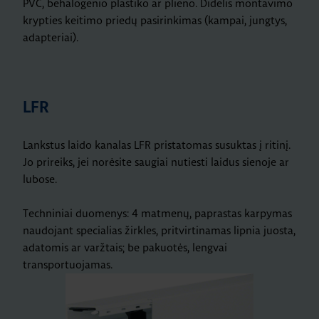
PVC, behalogenio plastiko ar plieno. Didelis montavimo
krypties keitimo priedų pasirinkimas (kampai, jungtys,
adapteriai).
LFR
Lankstus laido kanalas LFR pristatomas susuktas į ritinį.
Jo prireiks, jei norėsite saugiai nutiesti laidus sienoje ar
lubose.
Techniniai duomenys: 4 matmenų, paprastas karpymas
naudojant specialias žirkles, pritvirtinamas lipnia juosta,
adatomis ar varžtais; be pakuotės, lengvai
transportuojamas.