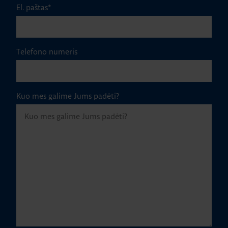
El. paštas
*
Telefono numeris
Kuo mes galime Jums padėti?