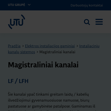
Darbuotojų kontaktai
UTU GRUPĖ
UTU Lithuania
Ieškoti
ATIDARY
svetainėje
MENIU
Pradžia
>
Elektros instaliacijos gaminiai
>
Instaliacinių
kanalų sistemos
>
Magistraliniai kanalai
Magistraliniai kanalai
LF / LFH
Šie kanalai ypač tinkami greitam laidų / kabelių
išvedžiojimui gyvenamuosiuose namuose, biurų
pastatuose ar gamybinėse patalpose. Gaminamas iš