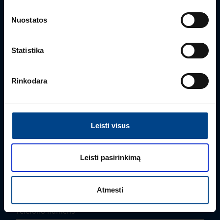
+370 687 26 868
snieguole.virkietyte@utugroup.com
Nuostatos
Vardas
*
Statistika
Rinkodara
Pavardė
*
Įmonė
Leisti visus
Leisti pasirinkimą
El. paštas
*
Atmesti
Telefono numeris