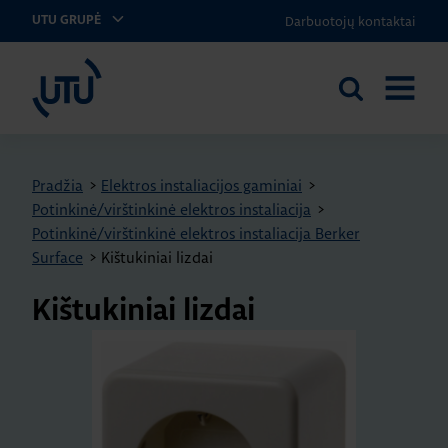
Darbuotojų kontaktai
UTU GRUPĖ
UTU Lithuania
Ieškoti
ATIDARY
svetainėje
MENIU
Pradžia
>
Elektros instaliacijos gaminiai
>
Potinkinė/virštinkinė elektros instaliacija
>
Potinkinė/virštinkinė elektros instaliacija Berker
Surface
>
Kištukiniai lizdai
Kištukiniai lizdai