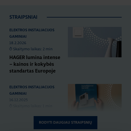
STRAIPSNIAI
ELEKTROS INSTALIACIJOS
GAMINIAI
18.2.2026
Skaitymo laikas: 2 min
HAGER lumina intense
– kainos ir kokybės
standartas Europoje
ELEKTROS INSTALIACIJOS
GAMINIAI
16.12.2025
Skaitymo laikas: 1 min
Naujas HAGER
instaliacinių kanalų ir
RODYTI DAUGIAU STRAIPSNIŲ
jų sistemų katalogas