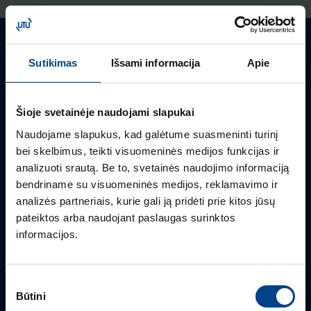
ELEKTROS INSTALIACIJOS
GAMINIAI
RENGINIAI
Turite klausimų? Susisiekite
16.9.2025
Sutikimas
Išsami informacija
Apie
Skaitymo laikas: 1 min
Mielai atsakysime į Jums aktualius klausimus.
HAGER elektros
Šioje svetainėje naudojami slapukai
instaliacija ARCHzona
2025 parodoje
Naudojame slapukus, kad galėtume suasmeninti turinį
bei skelbimus, teikti visuomeninės medijos funkcijas ir
analizuoti srautą. Be to, svetainės naudojimo informaciją
ŽIŪRĖTI VISUS STRAIPSNIUS
bendriname su visuomeninės medijos, reklamavimo ir
analizės partneriais, kurie gali ją pridėti prie kitos jūsų
pateiktos arba naudojant paslaugas surinktos
informacijos.
PRODUKTO VADOVĖ
Sutikimo
Snieguolė Virkietytė
Būtini
pasirinkimas