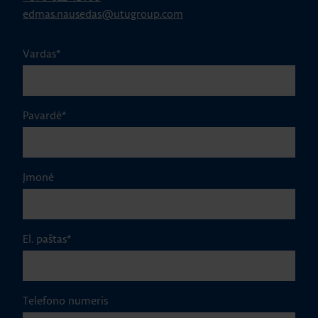
edmas.nausedas@utugroup.com
Vardas
*
Pavardė
*
Įmonė
El. paštas
*
Telefono numeris