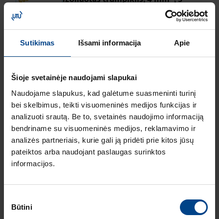
strypelių
Produkto kodas: KWJ04A3
Sutikimas
Išsami informacija
Apie
Izoliuotas trumpiklis, 4 mm², 12
strypelių
Produkto kodas: KWJ04A12
Šioje svetainėje naudojami slapukai
Naudojame slapukus, kad galėtume suasmeninti turinį
Izoliuotas trumpiklis, 4 mm², 5
bei skelbimus, teikti visuomeninės medijos funkcijas ir
strypelių
analizuoti srautą. Be to, svetainės naudojimo informaciją
Produkto kodas: KWJ04B5
bendriname su visuomeninės medijos, reklamavimo ir
analizės partneriais, kurie gali ją pridėti prie kitos jūsų
Izoliuotas trumpiklis, 4 mm², 10
pateiktos arba naudojant paslaugas surinktos
strypelių
informacijos.
Produkto kodas: KWJ04D10
Gnybtas 4² / 2xF-through L
Sutikimo
Produkto kodas: KXA04I4
Būtini
pasirinkimas