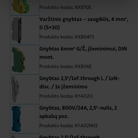
Produkto kodas: KXB70E
Varžtinis gnybtas – saugiklis, 4 mm²,
G (5×30)
Produkto kodas: KXB04F5
Gnybtas 6mm² G/Ž, įžeminimui, DIN
mont.
Produkto kodas: KXB06E
Gnybtas 2,5²/1xF.through L / 1xN-
disc. / 1x įžeminimo
Produkto kodas: KYA02I3
Gnybtas, 800V/24A, 2,5²-nulis, 2
apkabų poz.
Produkto kodas: KYA02NH2
Gnybtas 2,5²/1xF.through