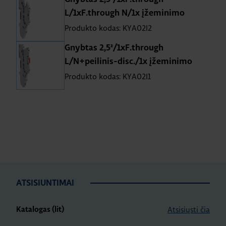
L/1xF.through N/1x įžeminimo
Produkto kodas: KYA02I2
Gnybtas 2,5²/1xF.through
L/N+peilinis-disc./1x įžeminimo
Produkto kodas: KYA02I1
ATSISIUNTIMAI
Atsisiųsti čia
Katalogas (lit)