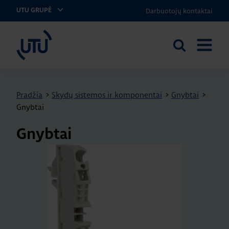
Darbuotojų kontaktai
UTU GRUPĖ
UTU Lithuania
Ieškoti
ATIDARY
svetainėje
MENIU
Pradžia
>
Skydų sistemos ir komponentai
>
Gnybtai
>
Gnybtai
Gnybtai