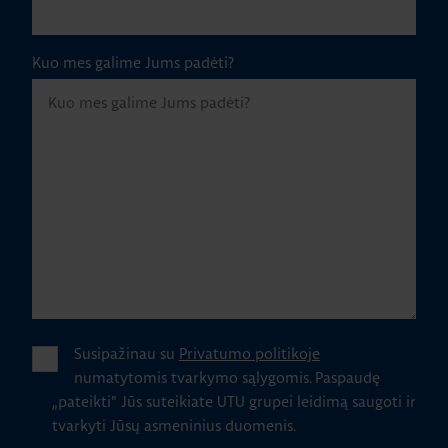
Kuo mes galime Jums padėti?
Susipažinau su
Privatumo politikoje
numatytomis tvarkymo sąlygomis.
Paspaudę
„pateikti" Jūs suteikiate UTU grupei leidimą saugoti ir
tvarkyti Jūsų asmeninius duomenis.