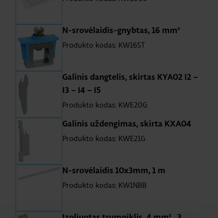
N-srovėlaidis-gnybtas, 16 mm²
Produkto kodas: KW16ST
Galinis dangtelis, skirtas KYA02 I2 –
I3 – I4 – I5
Produkto kodas: KWE20G
Galinis uždengimas, skirta KXA04
Produkto kodas: KWE21G
N-srovėlaidis 10x3mm, 1 m
Produkto kodas: KW1NBB
Izoliuotas trumpiklis, 4 mm² , 3