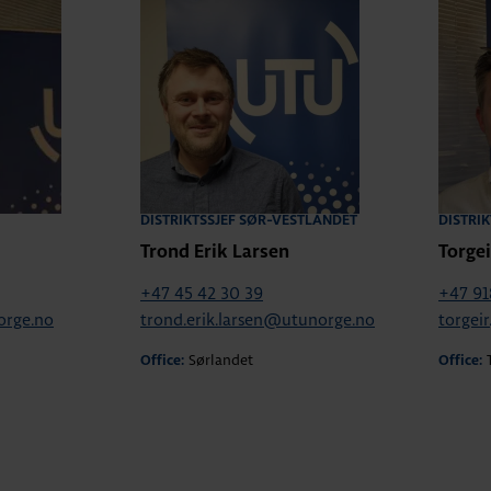
DISTRIKTSSJEF SØR-VESTLANDET
DISTRIK
Trond Erik Larsen
Torge
+47 45 42 30 39
+47 91
orge.no
trond.erik.larsen@utunorge.no
torgei
Sørlandet
Office:
Office: