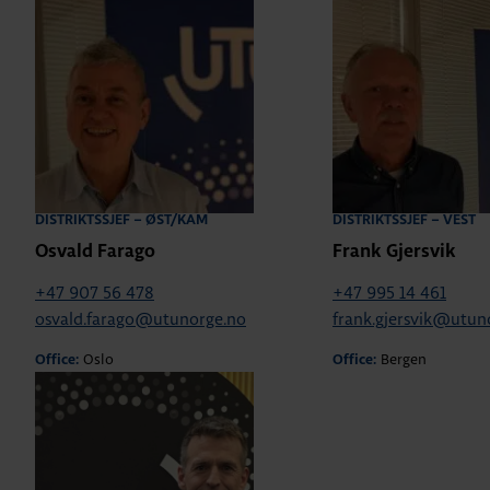
DISTRIKTSSJEF – ØST/KAM
DISTRIKTSSJEF – VEST
Osvald Farago
Frank Gjersvik
+47 907 56 478
+47 995 14 461
osvald.farago@utunorge.no
frank.gjersvik@utun
Oslo
Bergen
Office:
Office: