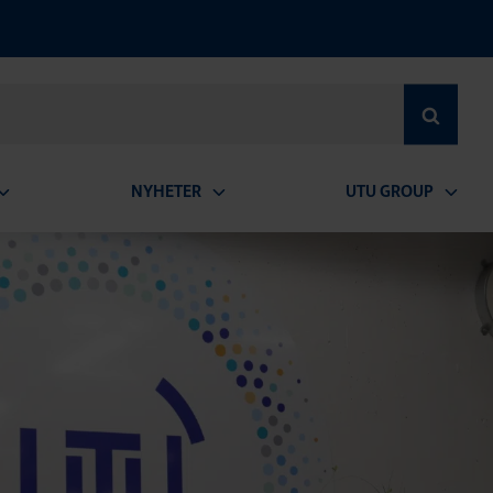
SEARCH
NYHETER
UTU GROUP
pen
Open
Open
ubmenu
submenu
subme