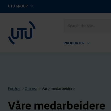
UTU GROUP
UTU Norge AS
Search
the
site
PRODUKTER
Open
submenu
Forside
>
Om oss
>
Våre medarbeidere
Våre medarbeidere