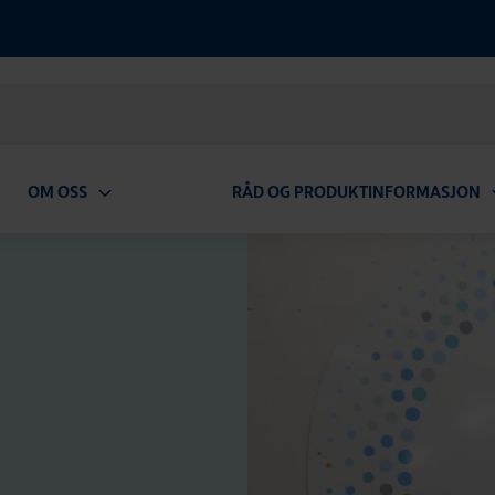
OM OSS
RÅD OG PRODUKTINFORMASJON
Open
O
submenu
s