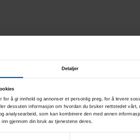
Detaljer
ookies
 for å gi innhold og annonser et personlig preg, for å levere sos
deler dessuten informasjon om hvordan du bruker nettstedet vårt,
og analysearbeid, som kan kombinere den med annen informasjon d
osjekt. Her jobber det
 inn gjennom din bruk av tjenestene deres.
 og som har vært borti det
ag fra oss så ta kontant på vår