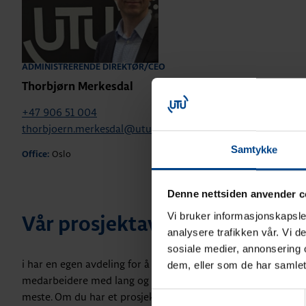
ADMINISTRERENDE DIREKTØR/CEO
Thorbjørn Merkesdal
+47 906 51 004
thorbjoern.merkesdal@utunorge.no
Samtykke
Oslo
Office:
Denne nettsiden anvender c
Vi bruker informasjonskapsler
Vår prosjektavdeling
analysere trafikken vår. Vi 
sosiale medier, annonsering 
i har en egen avdeling for å hjelpe våre kunder med deres pr
dem, eller som de har samlet
medarbeidere med lang og bred erfaring fra elektrobransjen
meste. Om du har et prosjekt og vil ha pris eller løsningsforsl
Samtykkevalg