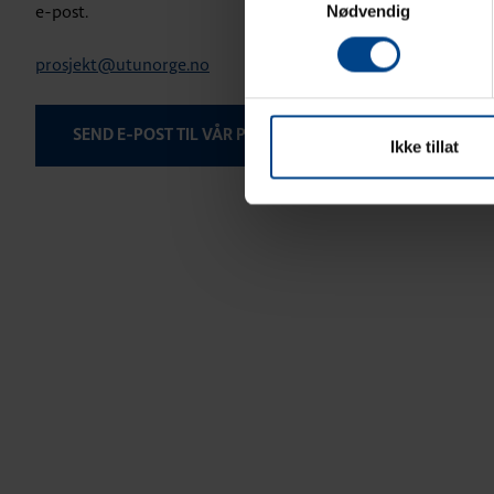
e-post.
Nødvendig
prosjekt@utunorge.no
SEND E-POST TIL VÅR PROSJEKTAVDELING
Ikke tillat