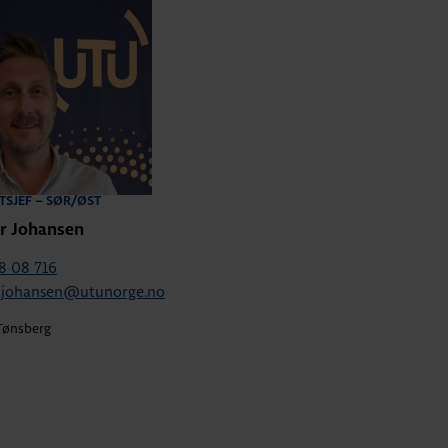
TSJEF – SØR/ØST
ir Johansen
8 08 716
r.johansen@utunorge.no
Tønsberg