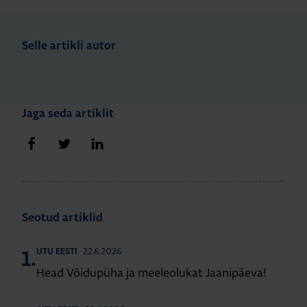
Selle artikli autor
Jaga seda artiklit
Jaga Facebookis
Jaga Twitteris
Jaga LinkedIn'is
Seotud artiklid
22.6.2026
UTU EESTI
1.
Head Võidupüha ja meeleolukat Jaanipäeva!