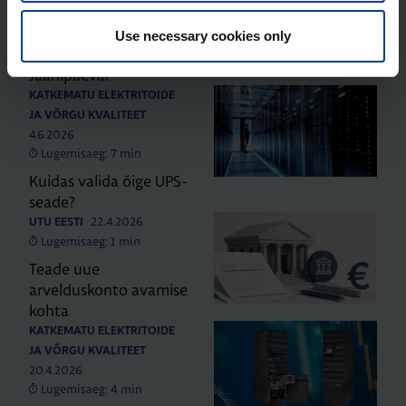
Lugemisaeg: 0 min
Head Võidupüha ja
Use necessary cookies only
meeleolukat
Jaanipäeva!
KATKEMATU ELEKTRITOIDE
JA VÕRGU KVALITEET
4.6.2026
Lugemisaeg: 7 min
Kuidas valida õige UPS-
seade?
22.4.2026
UTU EESTI
Lugemisaeg: 1 min
Teade uue
arvelduskonto avamise
kohta
KATKEMATU ELEKTRITOIDE
JA VÕRGU KVALITEET
20.4.2026
Lugemisaeg: 4 min