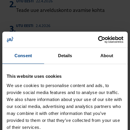
22.4.2026
UTU EESTI
2.
Teade uue arvelduskonto avamise kohta
2.4.2026
UTU EESTI
3.
Pühadetervitused
8.1.2026
UTU EESTI
4.
Consent
Details
About
UTU pistikupesapostid – paindliku disainiga
alternatiiv traditsioonilistele seinapaigaldustele
This website uses cookies
23.12.2025
UTU EESTI
5.
We use cookies to personalise content and ads, to
Pühadetervitused
provide social media features and to analyse our traffic.
We also share information about your use of our site with
our social media, advertising and analytics partners who
12.12.2025
UTU EESTI
6.
may combine it with other information that you’ve
Pereettevõte UTU Group laieneb Taani: UTU
provided to them or that they’ve collected from your use
omandab Wexøe A/S elektritööstuse
of their services.
ärivaldkonnad