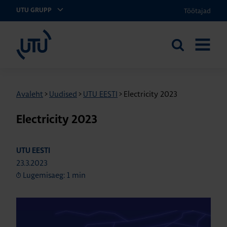
Töötajad
UTU GRUPP
UTU Eesti
Otsi
AVA
saidilt
MENÜÜ
Avaleht
>
Uudised
>
UTU EESTI
>
Electricity 2023
Electricity 2023
UTU EESTI
23.3.2023
Lugemisaeg: 1 min