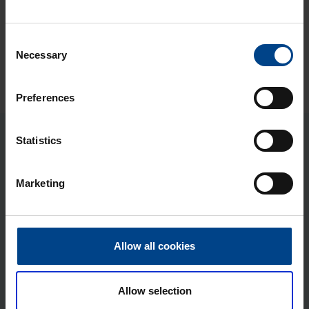
27.11.2025
UTU EESTI
7.
Consent
Inventuur 17.–18. detsembril
Necessary
Selection
Preferences
Statistics
Viimased artiklid
Marketing
KILBISÜSTEEMID JA-
KOMPONENDID
1.4.2026
Lugemisaeg: 2 min
Allow all cookies
HAGER QuickConnect
kaitselülitid – kiire ja
ohutu paigaldus
Allow selection
22.6.2026
UTU EESTI