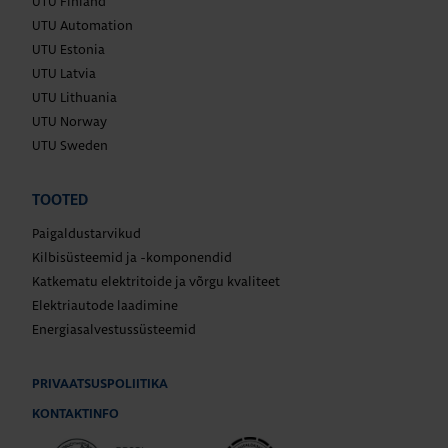
UTU Finland
UTU Automation
UTU Estonia
UTU Latvia
UTU Lithuania
UTU Norway
UTU Sweden
TOOTED
Paigaldustarvikud
Kilbisüsteemid ja -komponendid
Katkematu elektritoide ja võrgu kvaliteet
Elektriautode laadimine
Energiasalvestussüsteemid
PRIVAATSUSPOLIITIKA
KONTAKTINFO