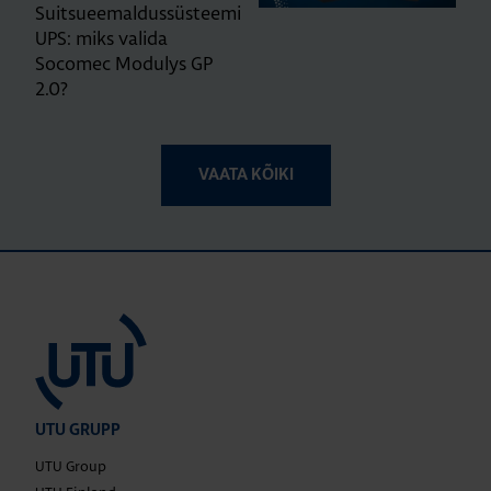
Suitsueemaldussüsteemi
UPS: miks valida
Socomec Modulys GP
2.0?
VAATA KÕIKI
UTU GRUPP
UTU Group