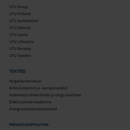
UTU Group
UTU Finland
UTU Automation
UTU Estonia
UTU Latvia
UTU Lithuania
UTU Norway
UTU Sweden
TOOTED
Paigaldustarvikud
Kilbisüsteemid ja -komponendid
Katkematu elektritoide ja võrgu kvaliteet
Elektriautode laadimine
Energiasalvestussüsteemid
PRIVAATSUSPOLIITIKA