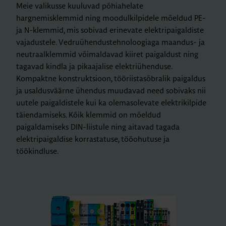
Meie valikusse kuuluvad põhiahelate
hargnemisklemmid ning moodulkilpidele mõeldud PE-
ja N-klemmid, mis sobivad erinevate elektripaigaldiste
vajadustele. Vedruühendustehnoloogiaga maandus- ja
neutraalklemmid võimaldavad kiiret paigaldust ning
tagavad kindla ja pikaajalise elektriühenduse.
Kompaktne konstruktsioon, tööriistasõbralik paigaldus
ja usaldusväärne ühendus muudavad need sobivaks nii
uutele paigaldistele kui ka olemasolevate elektrikilpide
täiendamiseks. Kõik klemmid on mõeldud
paigaldamiseks DIN-liistule ning aitavad tagada
elektripaigaldise korrastatuse, tööohutuse ja
töökindluse.