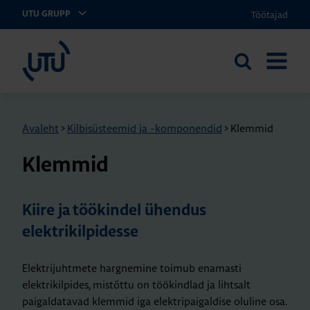
Töötajad
UTU GRUPP
UTU Eesti
Otsi
AVA
saidilt
MENÜÜ
Avaleht
>
Kilbisüsteemid ja -komponendid
>
Klemmid
Klem­mid
Kiire ja töökindel ühendus
elektrikilpidesse
Elektrijuhtmete hargnemine toimub enamasti
elektrikilpides, mistõttu on töökindlad ja lihtsalt
paigaldatavad klemmid iga elektripaigaldise oluline osa.