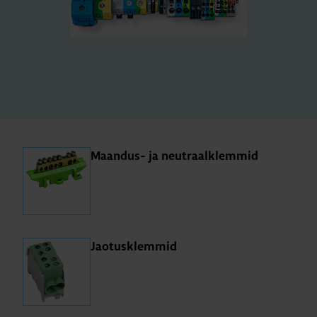
Maan­dus- ja neut­raal­k­lem­mid
Jao­tusk­lem­mid