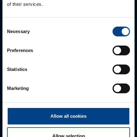
of their services.
Consent
Necessary
Selection
MÜÜGIJUHT
Mark Milvek
Preferences
+372 56560000
mark.milvek@utugroup.com
Statistics
Eesnimi
*
Marketing
Perekonnanimi
*
Allow all cookies
Ettevõte
Allow selection