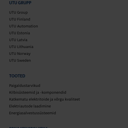
UTU GRUPP
UTU Group
UTU Finland
UTU Automation
UTU Estonia
UTU Latvia
UTU Lithuania
UTU Norway
UTU Sweden
TOOTED
Paigaldustarvikud
Kilbisüsteemid ja -komponendid
Katkematu elektritoide ja võrgu kvaliteet
Elektriautode laadimine
Energiasalvestussüsteemid