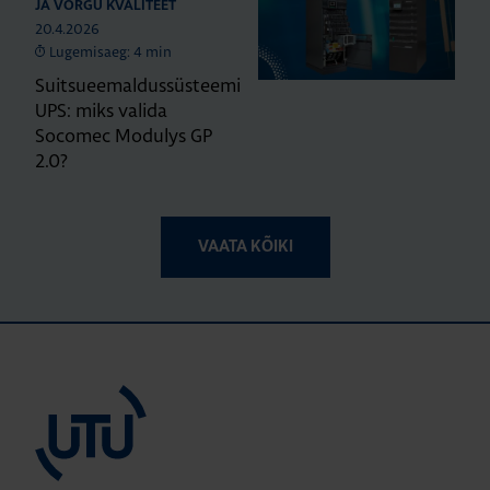
JA VÕRGU KVALITEET
20.4.2026
Lugemisaeg: 4 min
Suitsueemaldussüsteemi
UPS: miks valida
Socomec Modulys GP
2.0?
VAATA KÕIKI