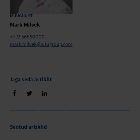
MÜÜGIJUHT
Mark Milvek
+372 56560000
mark.milvek@utugroup.com
Jaga seda artiklit
Jaga Facebookis
Jaga Twitteris
Jaga LinkedIn'is
Seotud artiklid