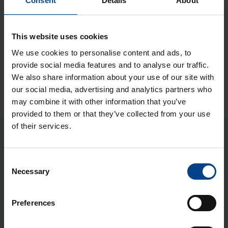
Consent
Details
About
2.4.2026
UTU EESTI
6.
Pühadetervitused
This website uses cookies
We use cookies to personalise content and ads, to
17.2.2026
KILBISÜSTEEMID JA-KOMPONENDID
7.
provide social media features and to analyse our traffic.
Kuidas valida rikkevoolukaitset?
We also share information about your use of our site with
our social media, advertising and analytics partners who
may combine it with other information that you’ve
provided to them or that they’ve collected from your use
of their services.
Viimased artiklid
Consent
Necessary
KILBISÜSTEEMID JA-
Selection
KOMPONENDID
1.4.2026
Preferences
Lugemisaeg: 2 min
HAGER QuickConnect