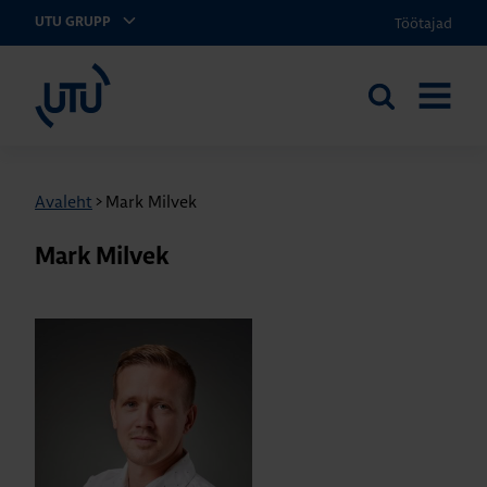
Töötajad
UTU GRUPP
UTU Eesti
Otsi
AVA
saidilt
MENÜÜ
Avaleht
>
Mark Milvek
Mark Milvek