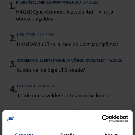
1.4.2026
KILBISÜSTEEMID JA-KOMPONENDID
1.
HAGER QuickConnect kaitselülitid – kiire ja
ohutu paigaldus
22.6.2026
UTU EESTI
2.
Head Võidupüha ja meeleolukat Jaanipäeva!
4.6.2026
KATKEMATU ELEKTRITOIDE JA VÕRGU KVALITEET
3.
Kuidas valida õige UPS-seade?
22.4.2026
UTU EESTI
4.
Teade uue arvelduskonto avamise kohta
20.4.2026
KATKEMATU ELEKTRITOIDE JA VÕRGU KVALITEET
5.
Suitsueemaldussüsteemi UPS: miks valida
Socomec Modulys GP 2.0?