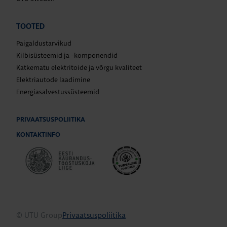
TOOTED
Paigaldustarvikud
Kilbisüsteemid ja -komponendid
Katkematu elektritoide ja võrgu kvaliteet
Elektriautode laadimine
Energiasalvestussüsteemid
PRIVAATSUSPOLIITIKA
KONTAKTINFO
© UTU Group
Privaatsuspoliitika