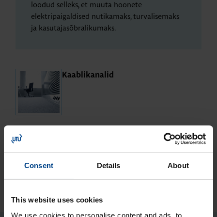
loodud selleks, et muuta hoonete
elektripaigaldised nutikamaks, turvalisemaks
ja kasutajasõbralikumaks.
Kaab­li­ka­na­lid
Val­gus­tuse juh­ti­mine
Consent
Details
About
This website uses cookies
We use cookies to personalise content and ads, to