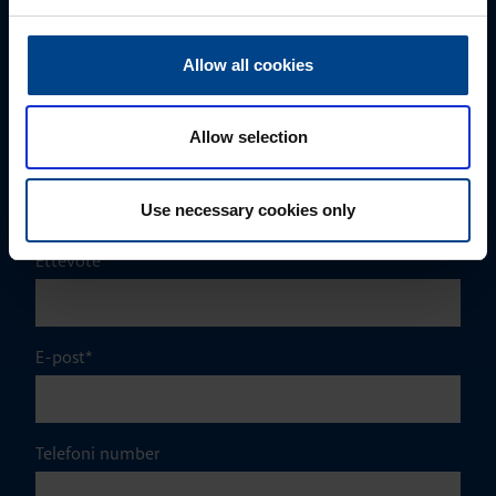
mark.milvek@utugroup.com
Allow all cookies
Eesnimi
*
Allow selection
Perekonnanimi
*
Use necessary cookies only
Ettevõte
E-post
*
Telefoni number