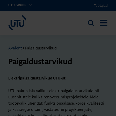
Töötajad
UTU GRUPP
UTU Eesti
Otsi
AVA
saidilt
MENÜÜ
Avaleht
>
Paigaldustarvikud
Pai­gal­dus­tar­vi­kud
Elektripaigaldustarvikud UTU-st
UTU pakub laia valikut elektripaigaldustarvikuid nii
uusehitistele kui ka renoveerimisprojektidele. Meie
tootevalik ühendab funktsionaalsuse, kõrge kvaliteedi
ja kaasaegse disaini, vastates nii projekteerijate,
paigaldajate kui ka lõppkasutajate ootustele.