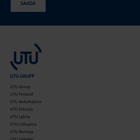
UTU GRUPP
UTU Group
UTU Finland
UTU Automation
UTU Estonia
UTU Latvia
UTU Lithuania
UTU Norway
UTU Sweden