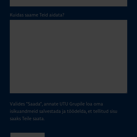
Kuidas saame Teid aidata?
Valides "Saada", annate UTU Grupile loa oma
isikuandmeid salvestada ja töödelda, et tellitud sisu
saaks Teile saata.