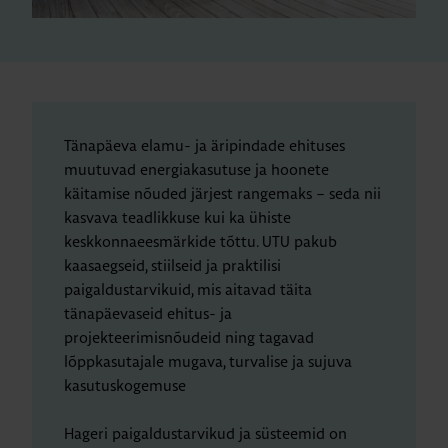
Tänapäeva elamu- ja äripindade ehituses
muutuvad energiakasutuse ja hoonete
käitamise nõuded järjest rangemaks – seda nii
kasvava teadlikkuse kui ka ühiste
keskkonnaeesmärkide tõttu. UTU pakub
kaasaegseid, stiilseid ja praktilisi
paigaldustarvikuid, mis aitavad täita
tänapäevaseid ehitus- ja
projekteerimisnõudeid ning tagavad
lõppkasutajale mugava, turvalise ja sujuva
kasutuskogemuse
Hageri paigaldustarvikud ja süsteemid on