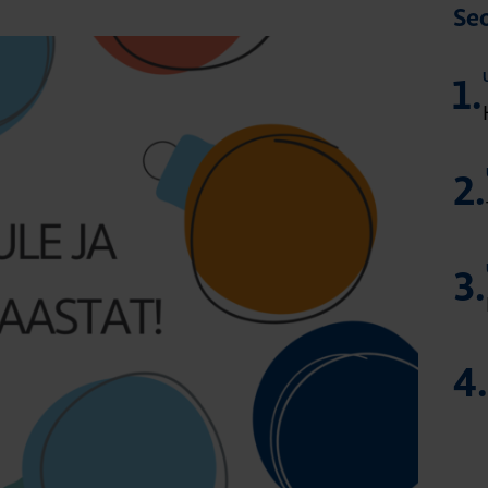
Seo
1.
2.
3.
4.