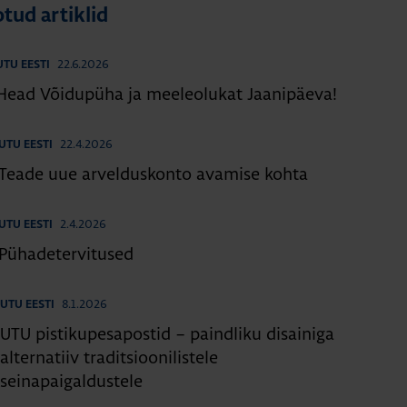
tud artiklid
22.6.2026
UTU EESTI
Head Võidupüha ja meeleolukat Jaanipäeva!
22.4.2026
UTU EESTI
Teade uue arvelduskonto avamise kohta
2.4.2026
UTU EESTI
Pühadetervitused
8.1.2026
UTU EESTI
UTU pistikupesapostid – paindliku disainiga
alternatiiv traditsioonilistele
seinapaigaldustele