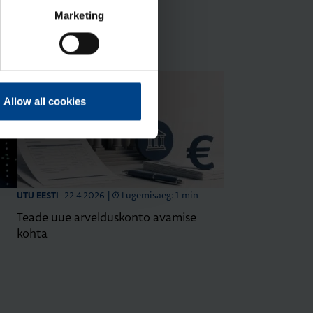
Marketing
Allow all cookies
22.4.2026
|
Lugemisaeg: 1 min
UTU EESTI
Teade uue arvelduskonto avamise
kohta