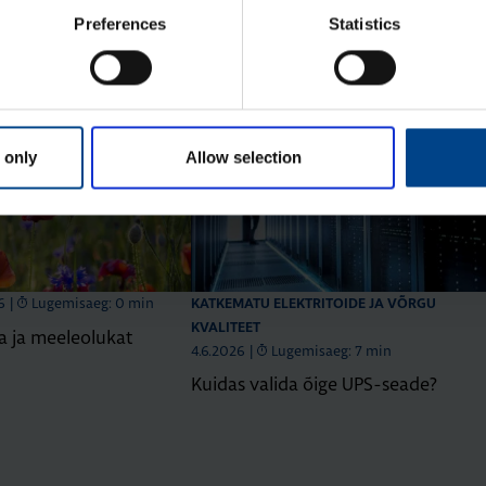
Preferences
Statistics
 only
Allow selection
6
|
Lugemisaeg: 0 min
KATKEMATU ELEKTRITOIDE JA VÕRGU
KVALITEET
 ja meeleolukat
4.6.2026
|
Lugemisaeg: 7 min
Kuidas valida õige UPS-seade?