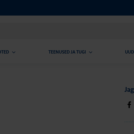
OTED
TEENUSED JA TUGI
UUD
Ava
Ava
alammenüü
alammenüü
Jag