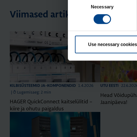
Necessary
Selection
Viimased artiklid
Use necessary cookies
1.4.2026
22.6.202
KILBISÜSTEEMID JA-KOMPONENDID
UTU EESTI
|
Lugemisaeg: 2 min
Head Võidupüha
HAGER QuickConnect kaitselülitid –
Jaanipäeva!
kiire ja ohutu paigaldus