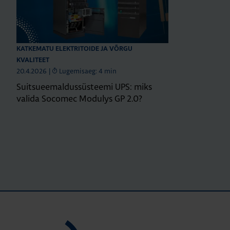
KATKEMATU ELEKTRITOIDE JA VÕRGU
KVALITEET
20.4.2026
|
Lugemisaeg: 4 min
Suitsueemaldussüsteemi UPS: miks
valida Socomec Modulys GP 2.0?