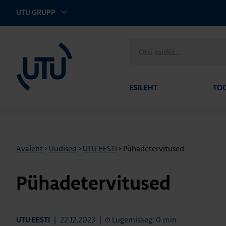
UTU GRUPP
UTU Eesti
Otsi
saidilt
ESILEHT
TO
Avaleht
>
Uudised
>
UTU EESTI
>
Pühadetervitused
Pühadetervitused
|
22.12.2023
|
Lugemisaeg: 0 min
UTU EESTI