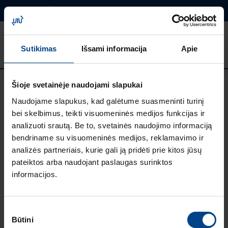
Darbuotojų kontaktai
UTU GRUPĖ
UTU Lithuania
Ieškoti
Sutikimas
Išsami informacija
Apie
ATIDARY
svetainėje
MENIU
Šioje svetainėje naudojami slapukai
Naudojame slapukus, kad galėtume suasmeninti turinį
bei skelbimus, teikti visuomeninės medijos funkcijas ir
analizuoti srautą. Be to, svetainės naudojimo informaciją
bendriname su visuomeninės medijos, reklamavimo ir
analizės partneriais, kurie gali ją pridėti prie kitos jūsų
UTU GRUPĖ
pateiktos arba naudojant paslaugas surinktos
UTU Group
informacijos.
UTU Finland
UTU Automation
UTU Estonia
Sutikimo
UTU Latvia
Būtini
pasirinkimas