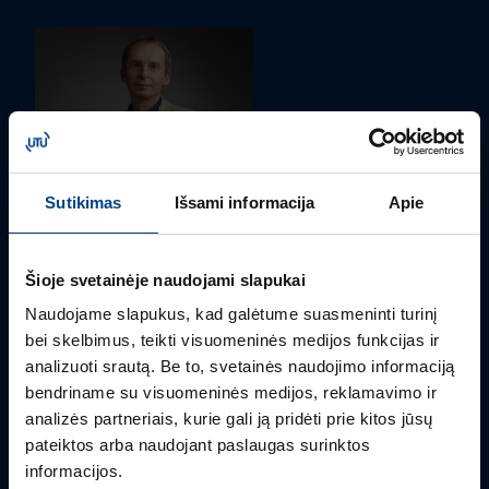
Sutikimas
Išsami informacija
Apie
PRODUKTO VADOVAS
Šioje svetainėje naudojami slapukai
Rimvydas Biekša
Naudojame slapukus, kad galėtume suasmeninti turinį
+370 603 23732
bei skelbimus, teikti visuomeninės medijos funkcijas ir
rimvydas.bieksa@utugroup.com
analizuoti srautą. Be to, svetainės naudojimo informaciją
bendriname su visuomeninės medijos, reklamavimo ir
analizės partneriais, kurie gali ją pridėti prie kitos jūsų
pateiktos arba naudojant paslaugas surinktos
informacijos.