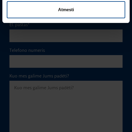
Atmesti
El. paštas
*
Telefono numeris
Kuo mes galime Jums padėti?