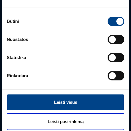
Sutikimo
Būtini
pasirinkimas
PRODUKTO VADOVAS
Nuostatos
Edmas Nausėdas
+370 612 41409
Statistika
edmas.nausedas@utugroup.com
Rinkodara
Vardas
*
Leisti visus
Pavardė
*
Leisti pasirinkimą
Įmonė