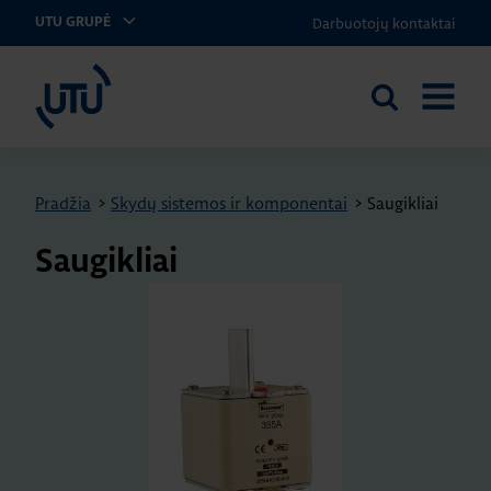
Darbuotojų kontaktai
UTU GRUPĖ
UTU Lithuania
Ieškoti
ATIDARY
svetainėje
MENIU
Pradžia
>
Skydų sistemos ir komponentai
>
Saugikliai
Saugikliai