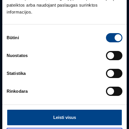
pateiktos arba naudojant paslaugas surinktos
informacijos.
Sutikimo
Būtini
pasirinkimas
Nuostatos
BENDRA INFORMACIJA
Klientų aptarnavimas
Statistika
+370 5 2742827
info.lt@utugroup.com
Rinkodara
Vardas
*
Leisti visus
Pavardė
*