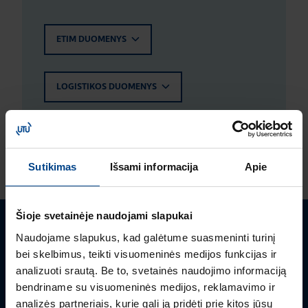
ETIM DUOMENYS
LOGISTIKOS DUOMENYS
ĮVERTINIMAI IR ŽYMĖJIMAI
Sutikimas
Išsami informacija
Apie
Šioje svetainėje naudojami slapukai
Turite klausimų? Susisiekite
Naudojame slapukus, kad galėtume suasmeninti turinį
bei skelbimus, teikti visuomeninės medijos funkcijas ir
analizuoti srautą. Be to, svetainės naudojimo informaciją
Mielai atsakysime į Jums aktualius klausimus.
bendriname su visuomeninės medijos, reklamavimo ir
analizės partneriais, kurie gali ją pridėti prie kitos jūsų