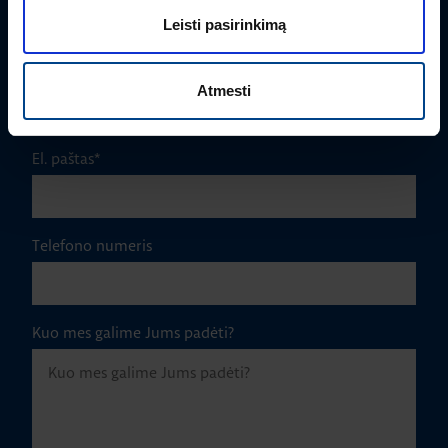
Leisti pasirinkimą
Įmonė
Atmesti
El. paštas
*
Telefono numeris
Kuo mes galime Jums padėti?