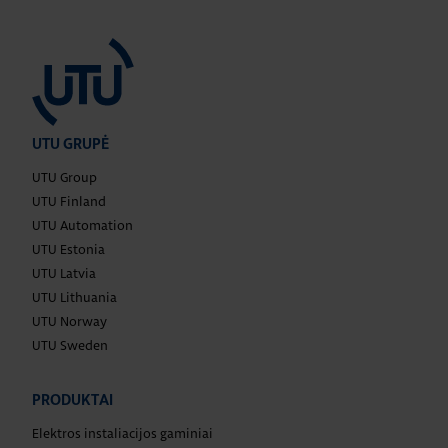
UTU GRUPĖ
UTU Group
UTU Finland
UTU Automation
UTU Estonia
UTU Latvia
UTU Lithuania
UTU Norway
UTU Sweden
PRODUKTAI
Elektros instaliacijos gaminiai