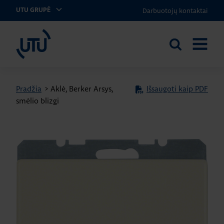
Darbuotojų kontaktai
UTU GRUPĖ
UTU Lithuania
Ieškoti
ATIDARY
svetainėje
MENIU
Pradžia
>
Aklė, Berker Arsys,
Išsaugoti kaip PDF
smėlio blizgi