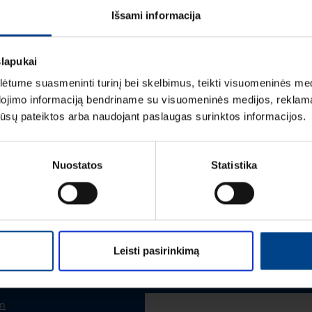
Išsami informacija
LOGISTIKOS DUOM
slapukai
tume suasmeninti turinį bei skelbimus, teikti visuomeninės medij
dojimo informaciją bendriname su visuomeninės medijos, reklamav
os jūsų pateiktos arba naudojant paslaugas surinktos informacijos.
Vardas
*
Nuostatos
Statistika
Pavardė
*
Leisti pasirinkimą
Įmonė
m