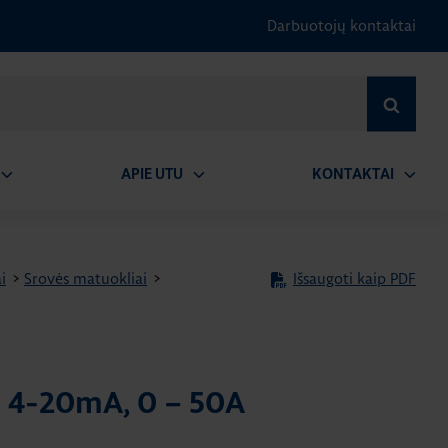
Darbuotojų kontaktai
IEŠKOTI
APIE UTU
KONTAKTAI
tidaryti
Atidaryti
Atidary
submeniu
submeniu
submen
i
>
Srovės matuokliai
>
Išsaugoti kaip PDF
 4-20mA, 0 – 50A