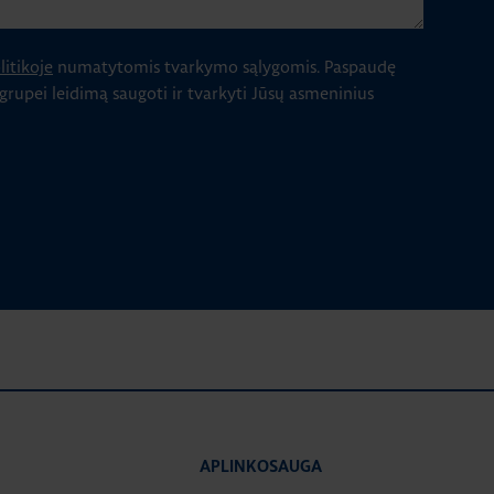
itikoje
numatytomis tvarkymo sąlygomis.
Paspaudę
 grupei leidimą saugoti ir tvarkyti Jūsų asmeninius
APLINKOSAUGA