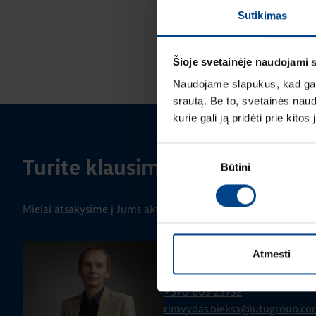
Sutikimas
Šioje svetainėje naudojami 
Naudojame slapukus, kad galė
srautą. Be to, svetainės nau
kurie gali ją pridėti prie kit
Sutikimo
Turite klausimų? Susisiekite
Būtini
pasirinkimas
Mielai atsakysime į Jums aktualius klausimus.
PRODUKTO VADOVAS
Atmesti
Rimvydas Biekša
+370 603 23732
rimvydas.bieksa@utugroup.co