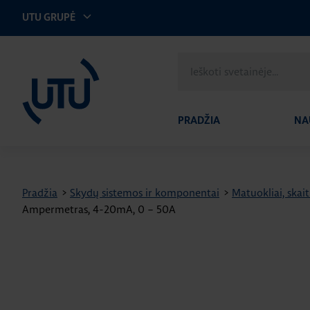
UTU GRUPĖ
UTU Lithuania
Ieškoti
svetainėje
PRADŽIA
NA
Pradžia
>
Skydų sistemos ir komponentai
>
Matuokliai, skait
Ampermetras, 4-20mA, 0 – 50A