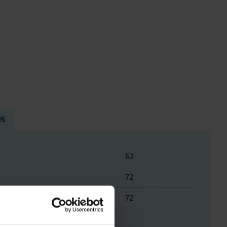
OS
62
72
72