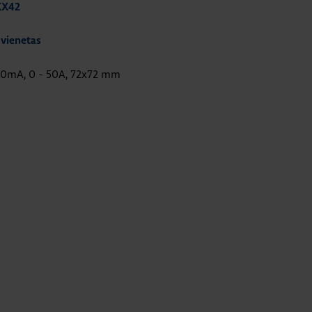
XX42
 vienetas
20mA, 0 - 50A, 72x72 mm