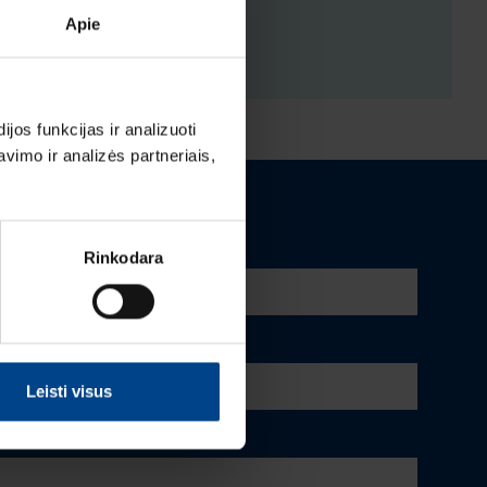
Apie
ENYS
os funkcijas ir analizuoti
imo ir analizės partneriais,
Rinkodara
Leisti visus