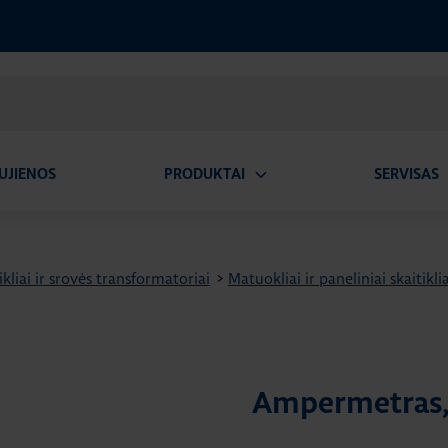
UJIENOS
PRODUKTAI
SERVISAS
Atidaryti
A
submeniu
ikliai ir srovės transformatoriai
>
Matuokliai ir paneliniai skaitiklia
Ampermetras,