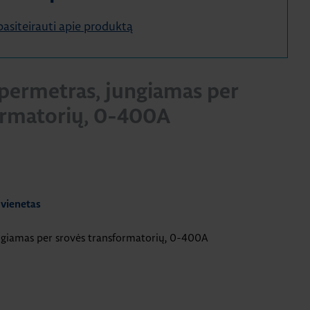
e pasiteirauti apie produktą
permetras, jungiamas per
ormatorių, 0-400A
 vienetas
ngiamas per srovės transformatorių, 0-400A