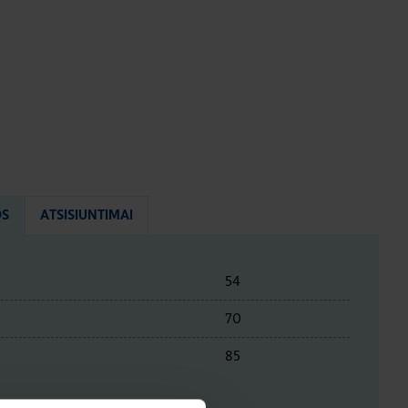
OS
ATSISIUNTIMAI
54
70
85