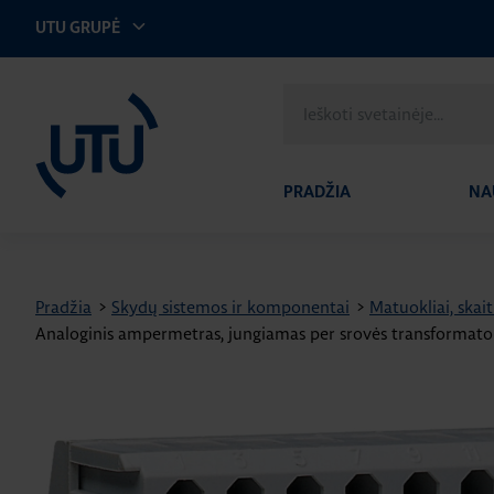
UTU GRUPĖ
UTU Lithuania
Ieškoti
svetainėje
PRADŽIA
NA
Pradžia
>
Skydų sistemos ir komponentai
>
Matuokliai, skait
Analoginis ampermetras, jungiamas per srovės transformat