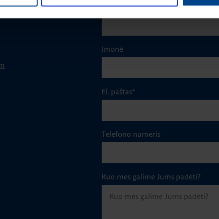
Pavardė
*
Įmonė
om
El. paštas
*
Telefono numeris
Kuo mes galime Jums padėti?