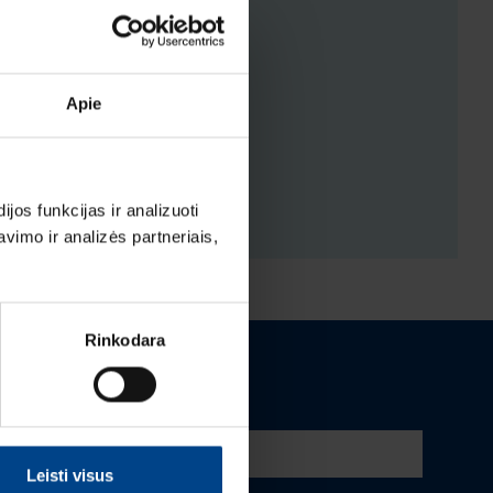
Apie
ENYS
ĖJIMAI
os funkcijas ir analizuoti
imo ir analizės partneriais,
Rinkodara
Leisti visus