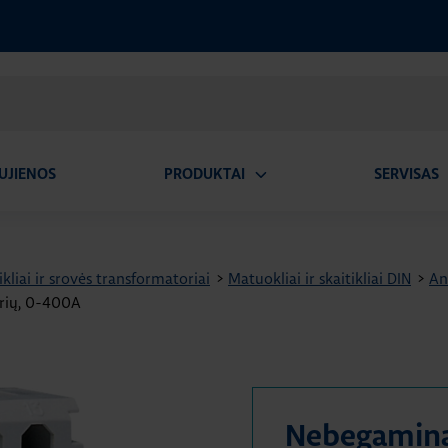
UJIENOS
PRODUKTAI
SERVISAS
Atidaryti
A
submeniu
ikliai ir srovės transformatoriai
>
Matuokliai ir skaitikliai DIN
>
An
orių, 0-400A
Nebegamin