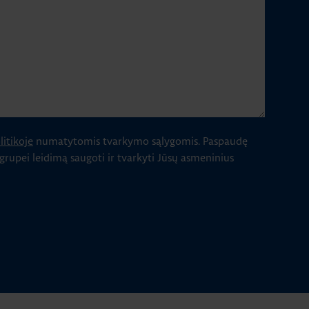
itikoje
numatytomis tvarkymo sąlygomis.
Paspaudę
 grupei leidimą saugoti ir tvarkyti Jūsų asmeninius