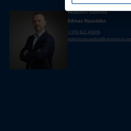
PRODUKTO VADOVAS
Edmas Nausėdas
+370 612 41409
edmas.nausedas@utugroup.c