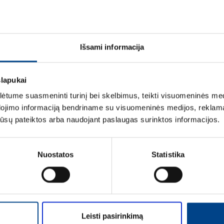
ETIM DUOMENYS
Išsami informacija
LOGISTIKOS DUOM
slapukai
ĮVERTINIMAI IR ŽYM
tume suasmeninti turinį bei skelbimus, teikti visuomeninės medij
dojimo informaciją bendriname su visuomeninės medijos, reklamav
os jūsų pateiktos arba naudojant paslaugas surinktos informacijos.
Nuostatos
Statistika
Vardas
*
Leisti pasirinkimą