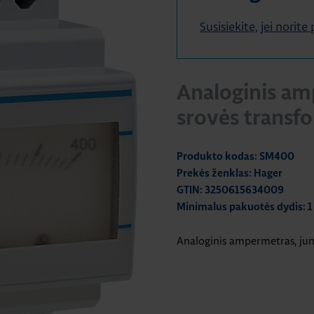
Susisiekite, jei norit
Analoginis am
srovės transf
Produkto kodas: SM400
Prekės ženklas: Hager
GTIN: 3250615634009
Minimalus pakuotės dydis: 1
Analoginis ampermetras, ju