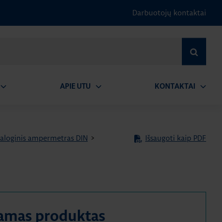
Darbuotojų kontaktai
IEŠKOTI
APIE UTU
KONTAKTAI
tidaryti
Atidaryti
Atidary
submeniu
submeniu
submen
aloginis ampermetras DIN
>
Išsaugoti kaip PDF
amas produktas