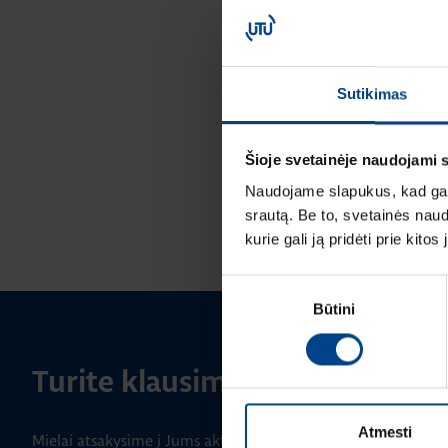
Sutikimas
Šioje svetainėje naudojami 
Naudojame slapukus, kad galė
srautą. Be to, svetainės nau
kurie gali ją pridėti prie kit
Sutikimo
Būtini
pasirinkimas
Turite klausimų? Susisiekite
Atmesti
Mielai atsakysime į Jums aktualius klausimus.