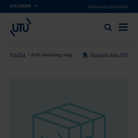
Darbuotojų kontaktai
UTU GRUPĖ
UTU Lithuania
Ieškoti
ATIDARY
svetainėje
MENIU
Pradžia
>
Anti-islanding relay
Išsaugoti kaip PDF