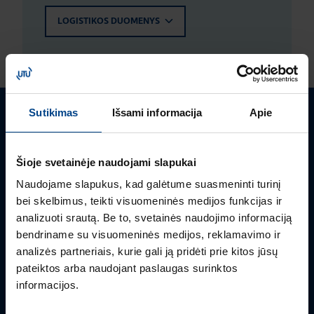
LOGISTIKOS DUOMENYS
Sutikimas
Išsami informacija
Apie
Turite klausimų? Susisiekite
Mielai atsakysime į Jums aktualius klausimus.
Šioje svetainėje naudojami slapukai
Naudojame slapukus, kad galėtume suasmeninti turinį
bei skelbimus, teikti visuomeninės medijos funkcijas ir
analizuoti srautą. Be to, svetainės naudojimo informaciją
bendriname su visuomeninės medijos, reklamavimo ir
analizės partneriais, kurie gali ją pridėti prie kitos jūsų
pateiktos arba naudojant paslaugas surinktos
informacijos.