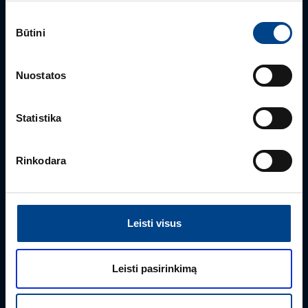
Sutikimo
BENDRA INFORMACIJA
Būtini
pasirinkimas
Klientų aptarnavimas
+370 5 2742827
Nuostatos
info.lt@utugroup.com
Statistika
Vardas
*
Rinkodara
Pavardė
*
Leisti visus
Įmonė
Leisti pasirinkimą
El. paštas
*