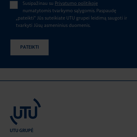
Susipažinau su
Privatumo politikoje
numatytomis tvarkymo sąlygomis.
Paspaudę
„pateikti" Jūs suteikiate UTU grupei leidimą saugoti ir
tvarkyti Jūsų asmeninius duomenis.
UTU GRUPĖ