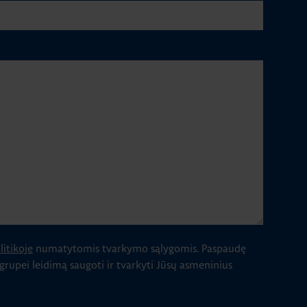
itikoje
numatytomis tvarkymo sąlygomis.
Paspaudę
 grupei leidimą saugoti ir tvarkyti Jūsų asmeninius