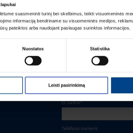
slapukai
tume suasmeninti turinį bei skelbimus, teikti visuomeninės medij
dojimo informaciją bendriname su visuomeninės medijos, reklamav
Vardas
*
os jūsų pateiktos arba naudojant paslaugas surinktos informacijos.
Nuostatos
Statistika
Pavardė
*
Įmonė
Leisti pasirinkimą
m
El. paštas
*
Telefono numeris