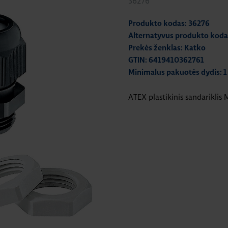
36276
Produkto kodas: 36276
Alternatyvus produkto ko
Prekės ženklas: Katko
GTIN: 6419410362761
Minimalus pakuotės dydis: 1
ATEX plastikinis sandariklis 