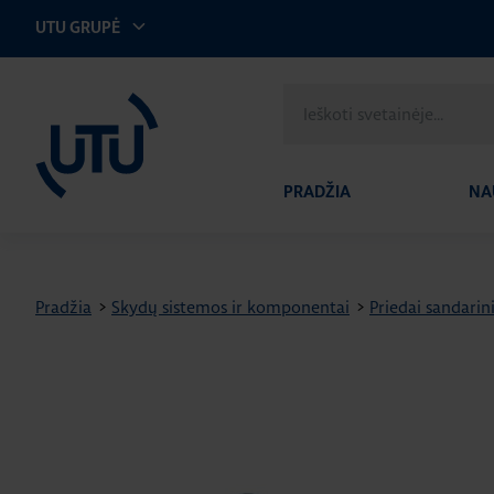
UTU GRUPĖ
UTU Lithuania
Ieškoti
svetainėje
PRADŽIA
NA
Pradžia
>
Skydų sistemos ir komponentai
>
Priedai sandarin