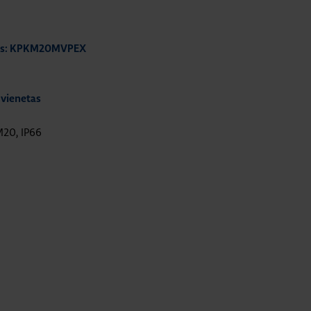
das: KPKM20MVPEX
 vienetas
M20, IP66