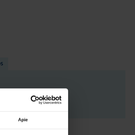
OS
ENYS
Apie