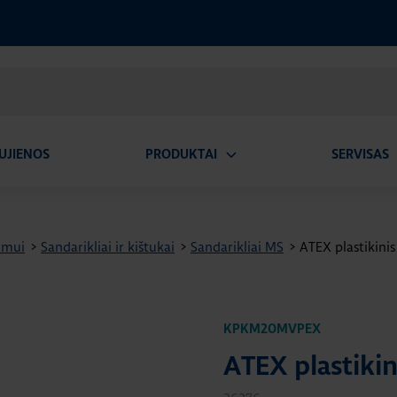
UJIENOS
PRODUKTAI
SERVISAS
Atidaryti
A
submeniu
imui
>
Sandarikliai ir kištukai
>
Sandarikliai MS
>
ATEX plastikinis
KPKM20MVPEX
ATEX plastikin