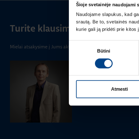
Šioje svetainėje naudojami 
Naudojame slapukus, kad galė
srautą. Be to, svetainės nau
Turite klausimų? Susisiekite
kurie gali ją pridėti prie kit
Sutikimo
Mielai atsakysime į Jums aktualius klausimus.
Būtini
pasirinkimas
PRODUKTO VADOVAS
Rimvydas Biekša
+370 603 23732
Atmesti
rimvydas.bieksa@utugroup.co