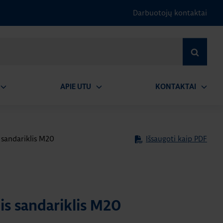
Darbuotojų kontaktai
IEŠKOTI
APIE UTU
KONTAKTAI
tidaryti
Atidaryti
Atidary
submeniu
submeniu
submen
 sandariklis M20
Išsaugoti kaip PDF
is sandariklis M20