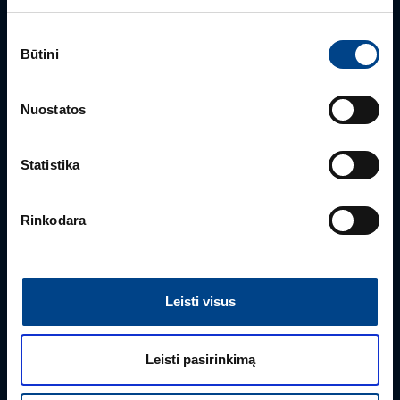
Sutikimo
Būtini
PRODUKTO VADOVAS
pasirinkimas
Rimvydas Biekša
Nuostatos
+370 603 23732
rimvydas.bieksa@utugroup.com
Statistika
Vardas
*
Rinkodara
Pavardė
*
Leisti visus
Įmonė
Leisti pasirinkimą