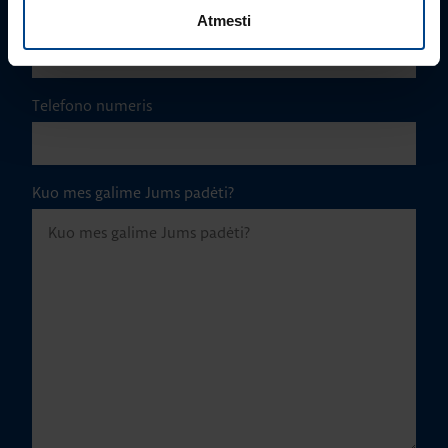
El. paštas
*
Atmesti
Telefono numeris
Kuo mes galime Jums padėti?