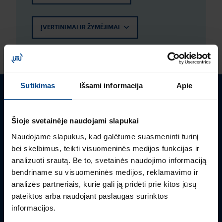
ĮVERTINIMAI IR ŽYMĖJIMAI
Sutikimas
Išsami informacija
Apie
Turite klausimų? Susisiekite
Šioje svetainėje naudojami slapukai
Mielai atsakysime į Jums aktualius klausimus.
Naudojame slapukus, kad galėtume suasmeninti turinį
bei skelbimus, teikti visuomeninės medijos funkcijas ir
analizuoti srautą. Be to, svetainės naudojimo informaciją
bendriname su visuomeninės medijos, reklamavimo ir
analizės partneriais, kurie gali ją pridėti prie kitos jūsų
pateiktos arba naudojant paslaugas surinktos
informacijos.