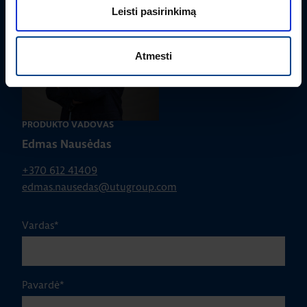
Leisti pasirinkimą
Atmesti
PRODUKTO VADOVAS
Edmas Nausėdas
+370 612 41409
edmas.nausedas@utugroup.com
Vardas
*
Pavardė
*