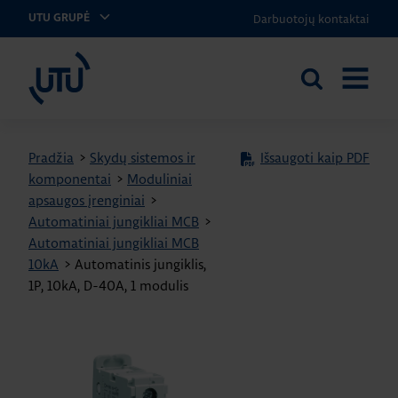
Darbuotojų kontaktai
UTU GRUPĖ
UTU Lithuania
Ieškoti
ATIDARY
svetainėje
MENIU
Pradžia
>
Skydų sistemos ir
Išsaugoti kaip PDF
komponentai
>
Moduliniai
apsaugos įrenginiai
>
Automatiniai jungikliai MCB
>
Automatiniai jungikliai MCB
10kA
>
Automatinis jungiklis,
1P, 10kA, D-40A, 1 modulis