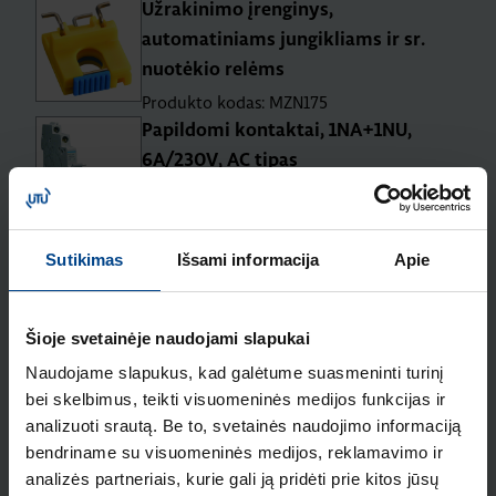
Užrakinimo įrenginys,
automatiniams jungikliams ir sr.
nuotėkio relėms
Produkto kodas: MZN175
Papildomi kontaktai, 1NA+1NU,
6A/230V, AC tipas
Produkto kodas: MZ201
Signalinis kontaktas, 1NA+1NU,
Sutikimas
Išsami informacija
Apie
6A/230V, AC tipas
Produkto kodas: MZ202
Šioje svetainėje naudojami slapukai
Maksimalios įtampos atkabiklis,
Naudojame slapukus, kad galėtume suasmeninti turinį
230V, AC tipas
bei skelbimus, teikti visuomeninės medijos funkcijas ir
Produkto kodas: MZ212
analizuoti srautą. Be to, svetainės naudojimo informaciją
Mažiausios leidžiamosios srovės
bendriname su visuomeninės medijos, reklamavimo ir
analizės partneriais, kurie gali ją pridėti prie kitos jūsų
atjungiklis, 230V, AC tipas