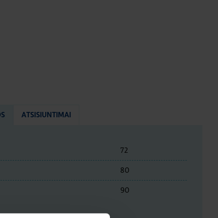
OS
ATSISIUNTIMAI
72
80
90