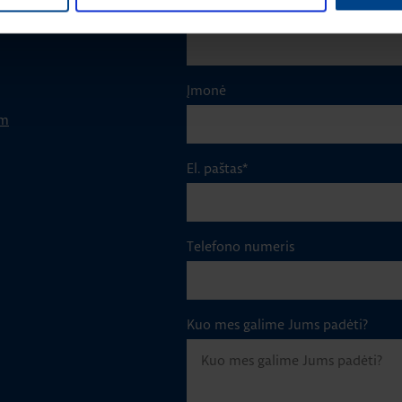
Pavardė
*
Įmonė
om
El. paštas
*
Telefono numeris
Kuo mes galime Jums padėti?