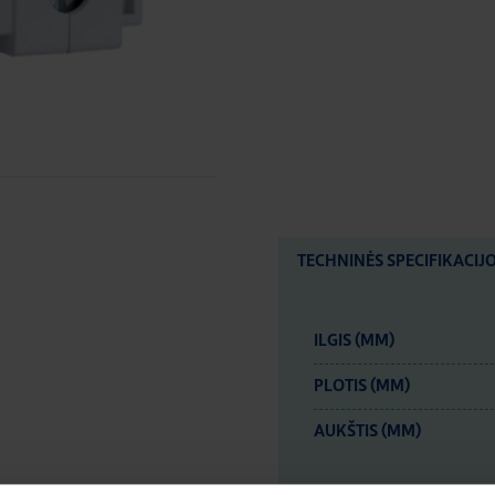
TECHNINĖS SPECIFIKACIJ
ILGIS (MM)
PLOTIS (MM)
AUKŠTIS (MM)