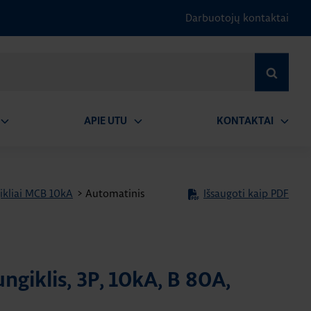
Darbuotojų kontaktai
IEŠKOTI
APIE UTU
KONTAKTAI
tidaryti
Atidaryti
Atidary
submeniu
submeniu
submen
ikliai MCB 10kA
>
Automatinis
Išsaugoti kaip PDF
ngiklis, 3P, 10kA, B 80A,