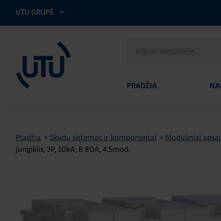
UTU GRUPĖ
UTU Lithuania
Ieškoti
svetainėje
PRADŽIA
NA
Pradžia
>
Skydų sistemos ir komponentai
>
Moduliniai apsau
jungiklis, 3P, 10kA, B 80A, 4.5mod.