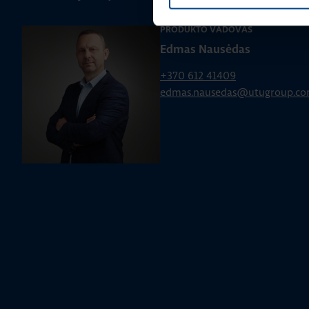
PRODUKTO VADOVAS
Edmas Nausėdas
+370 612 41409
edmas.nausedas@utugroup.c