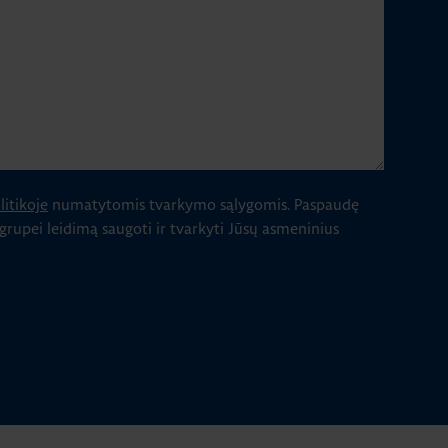
itikoje
numatytomis tvarkymo sąlygomis.
Paspaudę
 grupei leidimą saugoti ir tvarkyti Jūsų asmeninius