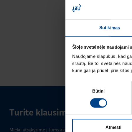
Sutikimas
Šioje svetainėje naudojami 
Naudojame slapukus, kad galė
srautą. Be to, svetainės nau
kurie gali ją pridėti prie kit
Sutikimo
Būtini
pasirinkimas
Turite klausimų? Susisiekite
Atmesti
Mielai atsakysime į Jums aktualius klausimus.