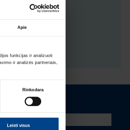
Apie
ENYS
ĖJIMAI
os funkcijas ir analizuoti
imo ir analizės partneriais,
Rinkodara
Leisti visus