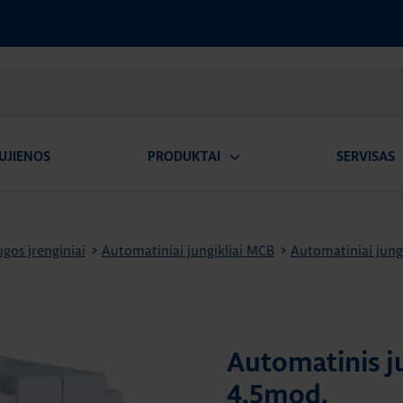
UJIENOS
PRODUKTAI
SERVISAS
Atidaryti
A
submeniu
gos įrenginiai
>
Automatiniai jungikliai MCB
>
Automatiniai jung
Automatinis ju
4.5mod.