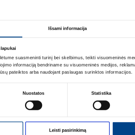
ETIM DUOMENYS
Išsami informacija
LOGISTIKOS DUOM
slapukai
ĮVERTINIMAI IR ŽYM
tume suasmeninti turinį bei skelbimus, teikti visuomeninės medij
dojimo informaciją bendriname su visuomeninės medijos, reklamav
os jūsų pateiktos arba naudojant paslaugas surinktos informacijos.
Nuostatos
Statistika
Vardas
*
Leisti pasirinkimą