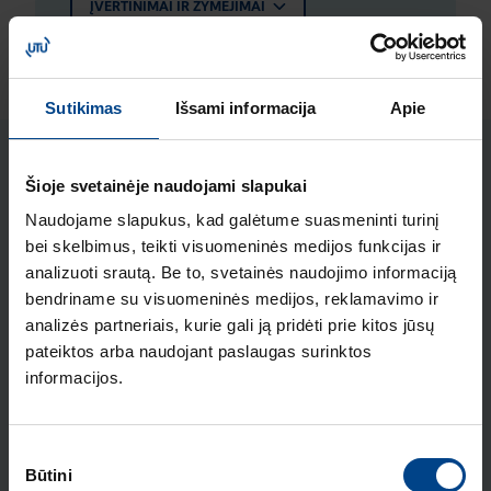
ĮVERTINIMAI IR ŽYMĖJIMAI
Sutikimas
Išsami informacija
Apie
Susiję produktai
Šioje svetainėje naudojami slapukai
Naudojame slapukus, kad galėtume suasmeninti turinį
Jungtys su padidintais tarpais
bei skelbimus, teikti visuomeninės medijos funkcijas ir
varžtiniam antgaliui prijungti,
analizuoti srautą. Be to, svetainės naudojimo informaciją
h400-h630, 3 pol.
bendriname su visuomeninės medijos, reklamavimo ir
analizės partneriais, kurie gali ją pridėti prie kitos jūsų
Produkto kodas: HYD011H
pateiktos arba naudojant paslaugas surinktos
Gnybtų uždengimas, skirtas h400-
informacijos.
h630, 3 pol., ilgas
Produkto kodas: HYD021H
Sutikimo
Būtini
pasirinkimas