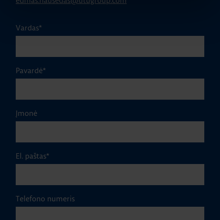
edmas.nausedas@utugroup.com
Vardas
*
Pavardė
*
Įmonė
El. paštas
*
Telefono numeris