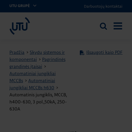
Darbuotojų kontaktai
UTU GRUPĖ
UTU Lithuania
Ieškoti
ATIDARY
svetainėje
MENIU
Pradžia
>
Skydų sistemos ir
Išsaugoti kaip PDF
komponentai
>
Pagrindinės
grandinės įtaisai
>
Automatiniai jungikliai
MCCBs
>
Automatiniai
jungikliai MCCBs h630
>
Automatinis jungiklis, MCCB,
h400-630, 3 pol.,50kA, 250-
630A