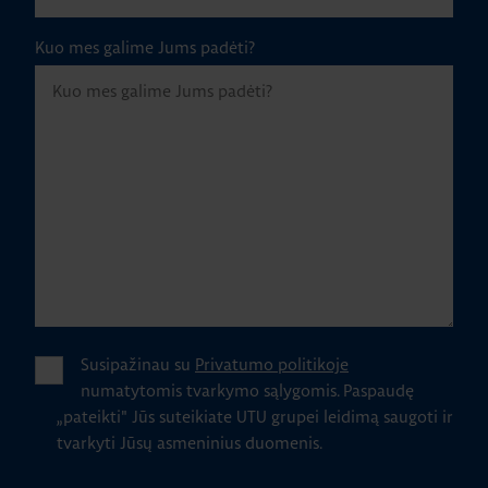
Kuo mes galime Jums padėti?
Susipažinau su
Privatumo politikoje
numatytomis tvarkymo sąlygomis.
Paspaudę
„pateikti" Jūs suteikiate UTU grupei leidimą saugoti ir
tvarkyti Jūsų asmeninius duomenis.