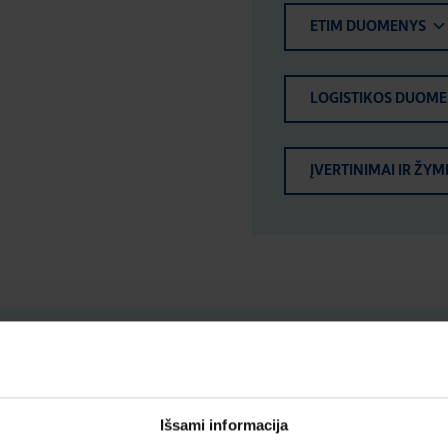
ETIM DUOMENYS
LOGISTIKOS DUOM
ĮVERTINIMAI IR ŽYM
Išsami informacija