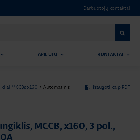
Darbuotojų kontaktai
IEŠKOTI
APIE UTU
KONTAKTAI
tidaryti
Atidaryti
Atidary
submeniu
submeniu
submen
ikliai MCCBs x160
>
Automatinis
Išsaugoti kaip PDF
ngiklis, MCCB, x160, 3 pol.,
40A