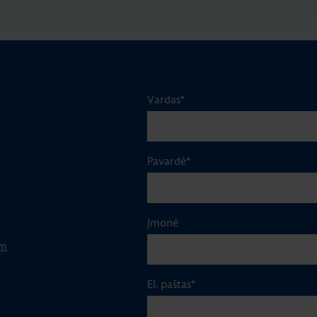
Vardas
*
Pavardė
*
Įmonė
om
El. paštas
*