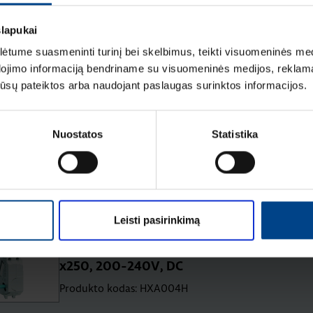
Išnešama pasukama rankena, x160
slapukai
Produkto kodas: HXA031H
tume suasmeninti turinį bei skelbimus, teikti visuomeninės medij
dojimo informaciją bendriname su visuomeninės medijos, reklamav
os jūsų pateiktos arba naudojant paslaugas surinktos informacijos.
Minimalios įtampos atkabiklis,
x160-x250, 200-240V, AC tipas
Nuostatos
Statistika
Produkto kodas: HXA014H
Gnybtai aliuminio kabeliui prijungti,
x160, 3 pol.
Produkto kodas: HYA005H
Leisti pasirinkimą
Nepriklausomas atkabiklis, x160-
x250, 200-240V, DC
Produkto kodas: HXA004H