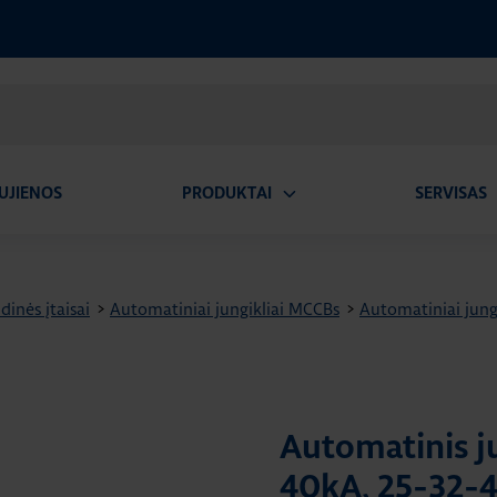
UJIENOS
PRODUKTAI
SERVISAS
Atidaryti
A
submeniu
dinės įtaisai
>
Automatiniai jungikliai MCCBs
>
Automatiniai jung
Automatinis ju
40kA, 25-32-