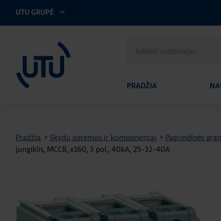
UTU GRUPĖ
UTU Lithuania
Ieškoti
svetainėje
PRADŽIA
NA
Pradžia
>
Skydų sistemos ir komponentai
>
Pagrindinės gran
jungiklis, MCCB, x160, 3 pol., 40kA, 25-32-40A