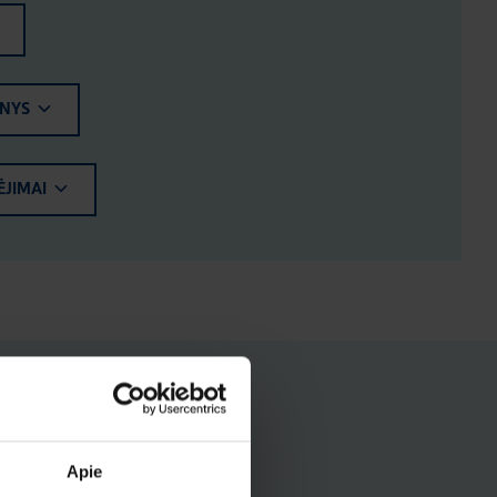
ENYS
ĖJIMAI
Apie