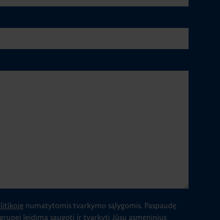
itikoje
numatytomis tvarkymo sąlygomis.
Paspaudę
 grupei leidimą saugoti ir tvarkyti Jūsų asmeninius