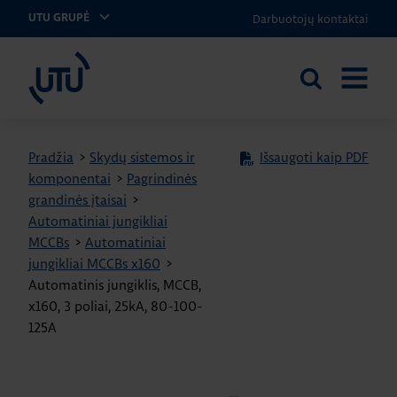
Darbuotojų kontaktai
UTU GRUPĖ
UTU Lithuania
Ieškoti
ATIDARY
svetainėje
MENIU
Pradžia
>
Skydų sistemos ir
Išsaugoti kaip PDF
komponentai
>
Pagrindinės
grandinės įtaisai
>
Automatiniai jungikliai
MCCBs
>
Automatiniai
jungikliai MCCBs x160
>
Automatinis jungiklis, MCCB,
x160, 3 poliai, 25kA, 80-100-
125A