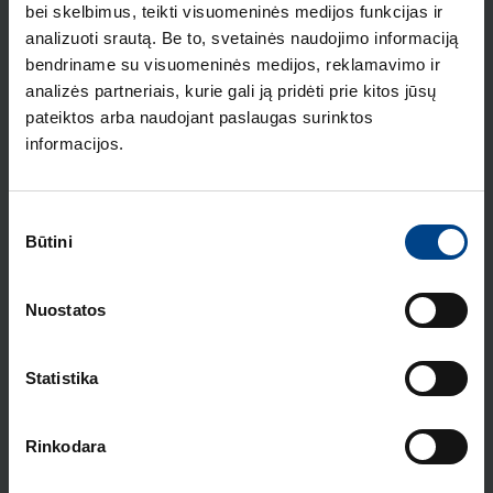
bei skelbimus, teikti visuomeninės medijos funkcijas ir
Produkto kodas: HXA021H
analizuoti srautą. Be to, svetainės naudojimo informaciją
Užraktas skirtas x160-x250
bendriname su visuomeninės medijos, reklamavimo ir
analizės partneriais, kurie gali ją pridėti prie kitos jūsų
Produkto kodas: HXA039H
pateiktos arba naudojant paslaugas surinktos
informacijos.
Minimalios įtampos atkabiklis,
x160-x250, 200-240V, AC tipas
Sutikimo
Produkto kodas: HXA014H
Būtini
pasirinkimas
Nepriklausomas atkabiklis, 24V, DC
Produkto kodas: HXA001H
Nuostatos
Statistika
Nepriklausomas atkabiklis, x160-
x250, 200-240V, DC
Produkto kodas: HXA004H
Rinkodara