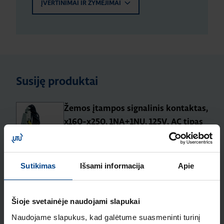
ĮVERTINIMAI IR ŽYMĖJIMAI
Susiję produktai
Žemos įtampos signalinis kontaktas,
x160-x250, 1NA+1NU, 125V, AC tipas
Produkto kodas: HXA026H
Išnešama pasukama rankena, x160
Sutikimas
Išsami informacija
Apie
Produkto kodas: HXA031H
Šioje svetainėje naudojami slapukai
Papildomas kontaktas, x160-x250,
Naudojame slapukus, kad galėtume suasmeninti turinį
1NA+1NU, 250VAC/3A, 125VDC/0.4A