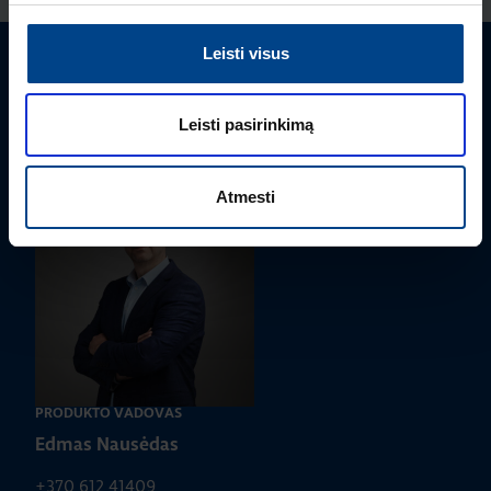
Leisti visus
Turite klausimų? Susisiekite
Leisti pasirinkimą
Mielai atsakysime į Jums aktualius klausimus.
Atmesti
PRODUKTO VADOVAS
Edmas Nausėdas
+370 612 41409