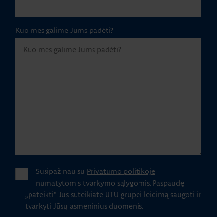
Kuo mes galime Jums padėti?
Susipažinau su
Privatumo politikoje
numatytomis tvarkymo sąlygomis.
Paspaudę
„pateikti" Jūs suteikiate UTU grupei leidimą saugoti ir
tvarkyti Jūsų asmeninius duomenis.