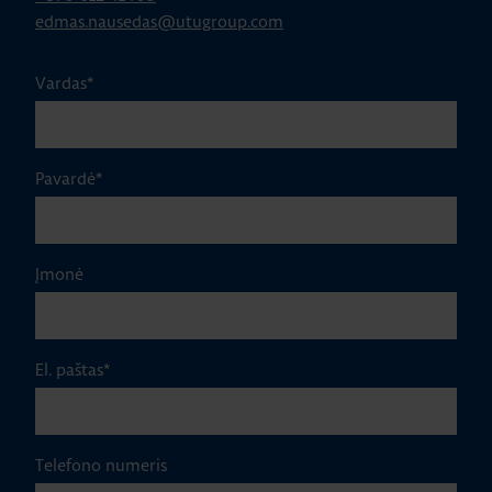
edmas.nausedas@utugroup.com
Vardas
*
Pavardė
*
Įmonė
El. paštas
*
Telefono numeris