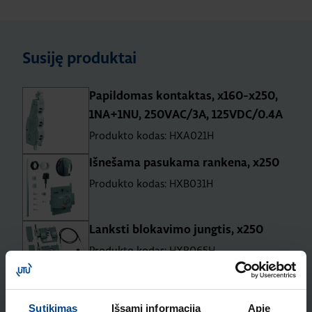
Susiję produktai
Papildomas kontaktas, x160-x250,
1NA+1NU, 250VAC/3A, 125VDC/0.4A
Produkto kodas: HXA021H
Išnešama pasukama rankena, x250
Produkto kodas: HXB031H
Lanksti blokavimo jungtis, x250
Produkto kodas: HXB065H
Galinio prijungimo jungtys, x250, 4
Sutikimas
Išsami informacija
Apie