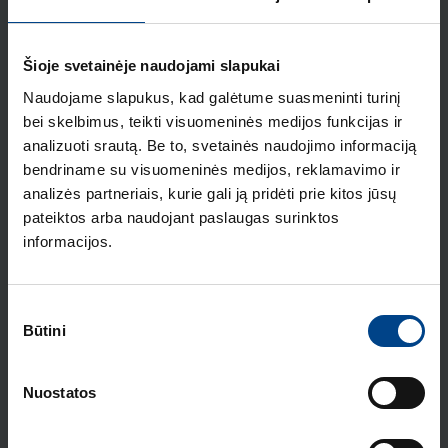
pol.
Produkto kodas: HYB032H
Šioje svetainėje naudojami slapukai
Gnybtų uždengimas, skirtas x250, 4
Naudojame slapukus, kad galėtume suasmeninti turinį
pol., ilgas
bei skelbimus, teikti visuomeninės medijos funkcijas ir
Produkto kodas: HYB022H
analizuoti srautą. Be to, svetainės naudojimo informaciją
bendriname su visuomeninės medijos, reklamavimo ir
Gnybtai vario/aliuminio kabeliui
analizės partneriais, kurie gali ją pridėti prie kitos jūsų
prijungti, x250, 4 pol.
pateiktos arba naudojant paslaugas surinktos
Produkto kodas: HYB002H
informacijos.
Srovės nuotėkio blokas x250 4P
160A, reguliuojamas, In=0.03-6A
Sutikimo
Produkto kodas: HBB161H
Būtini
pasirinkimas
Srovės nuotėkio blokas x250 4P
250A, reguliuojamas, In=0.03-6A
Nuostatos
Produkto kodas: HBB251H