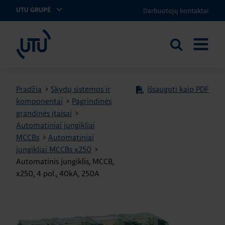
Darbuotojų kontaktai
UTU GRUPĖ
UTU Lithuania
Ieškoti
ATIDARY
svetainėje
MENIU
Pradžia
>
Skydų sistemos ir
Išsaugoti kaip PDF
komponentai
>
Pagrindinės
grandinės įtaisai
>
Automatiniai jungikliai
MCCBs
>
Automatiniai
jungikliai MCCBs x250
>
Automatinis jungiklis, MCCB,
x250, 4 pol., 40kA, 250A