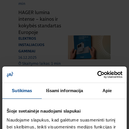
min
HAGER lumina
intense – kainos ir
kokybės standartas
Europoje
ELEKTROS
INSTALIACIJOS
GAMINIAI
16.12.2025
Skaitymo laikas: 1 min
Naujas HAGER
instaliacinių kanalų
ir jų sistemų
Sutikimas
Išsami informacija
Apie
katalogas
ELEKTROS
INSTALIACIJOS
Šioje svetainėje naudojami slapukai
GAMINIAI
RENGINIAI
16.9.2025
Naudojame slapukus, kad galėtume suasmeninti turinį
Skaitymo laikas: 1 min
bei skelbimus, teikti visuomeninės medijos funkcijas ir