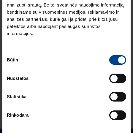
HAGER elektros
analizuoti srautą. Be to, svetainės naudojimo informaciją
instaliacija
bendriname su visuomeninės medijos, reklamavimo ir
ARCHzona 2025
analizės partneriais, kurie gali ją pridėti prie kitos jūsų
parodoje
pateiktos arba naudojant paslaugas surinktos
ELEKTROS
informacijos.
INSTALIACIJOS
GAMINIAI
8.7.2025
Sutikimo
Skaitymo laikas: 2
Būtini
pasirinkimas
min
Berker W.1 cubyko:
ilgaamžiškumas ir
Nuostatos
tvarumas viename
Statistika
ŽIŪRĖTI DAUGIAU STRAIPSNIŲ
Rinkodara