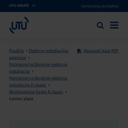
Darbuotojų kontaktai
UTU GRUPĖ
UTU Lithuania
Ieškoti
ATIDARY
svetainėje
MENIU
Pradžia
>
Elektros instaliacijos
Išsaugoti kaip PDF
gaminiai
>
Potinkinė/virštinkinė elektros
instaliacija
>
Potinkinė/virštinkinė elektros
instaliacija R.classic
>
Multimedijos lizdai R.classic
>
Center plate