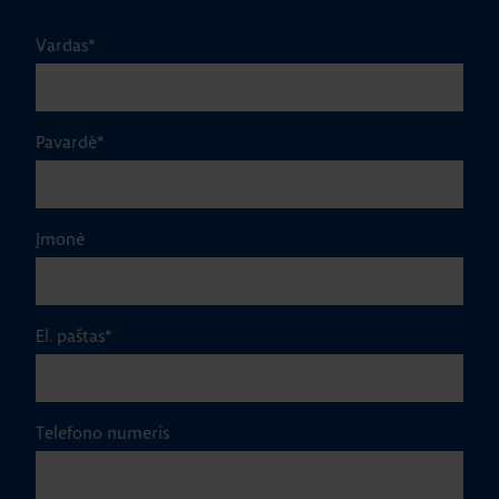
Vardas
*
Pavardė
*
Įmonė
El. paštas
*
Telefono numeris