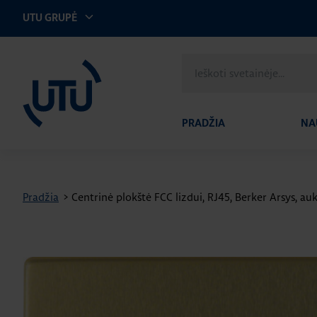
UTU GRUPĖ
UTU Lithuania
Ieškoti
svetainėje
PRADŽIA
NA
Pradžia
>
Centrinė plokštė FCC lizdui, RJ45, Berker Arsys, a