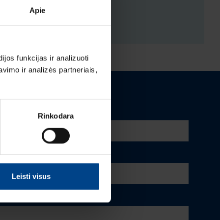
Apie
ĖJIMAI
os funkcijas ir analizuoti
imo ir analizės partneriais,
Rinkodara
Leisti visus