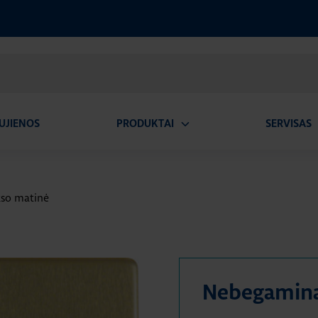
UJIENOS
PRODUKTAI
SERVISAS
Atidaryti
A
submeniu
ukso matinė
Nebegamin