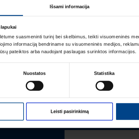
Išsami informacija
ĮVERTINIMAI IR ŽYM
slapukai
tume suasmeninti turinį bei skelbimus, teikti visuomeninės medij
dojimo informaciją bendriname su visuomeninės medijos, reklamav
os jūsų pateiktos arba naudojant paslaugas surinktos informacijos.
Vardas
*
Nuostatos
Statistika
Pavardė
*
Leisti pasirinkimą
Įmonė