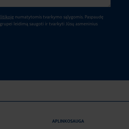
itikoje
numatytomis tvarkymo sąlygomis.
Paspaudę
 grupei leidimą saugoti ir tvarkyti Jūsų asmeninius
APLINKOSAUGA