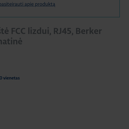
e pasiteirauti apie produktą
tė FCC lizdui, RJ45, Berker
matinė
0 vienetas