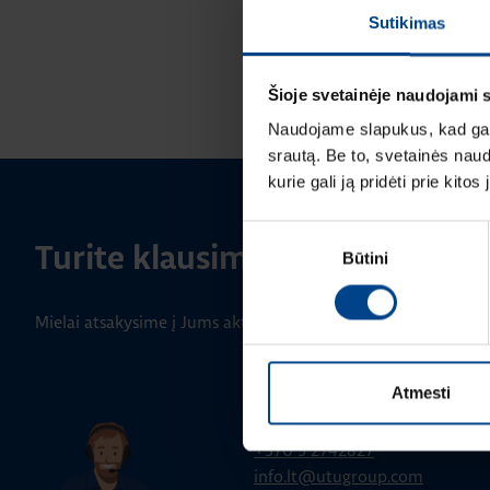
Sutikimas
Šioje svetainėje naudojami 
Naudojame slapukus, kad galė
srautą. Be to, svetainės nau
kurie gali ją pridėti prie kit
Sutikimo
Turite klausimų? Susisiekite
Būtini
pasirinkimas
Mielai atsakysime į Jums aktualius klausimus.
BENDRA INFORMACIJA
Atmesti
Klientų aptarnavimas
+370 5 2742827
info.lt@utugroup.com