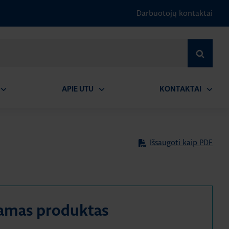
Darbuotojų kontaktai
IEŠKOTI
APIE UTU
KONTAKTAI
tidaryti
Atidaryti
Atidary
submeniu
submeniu
submen
Išsaugoti kaip PDF
amas produktas