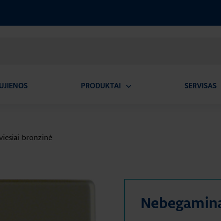
UJIENOS
PRODUKTAI
SERVISAS
Atidaryti
A
submeniu
viesiai bronzinė
Nebegamin