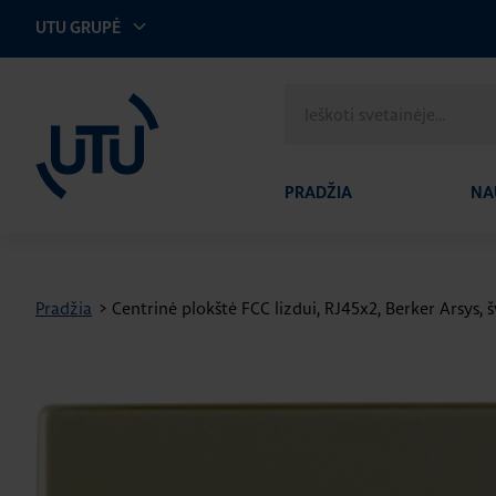
UTU GRUPĖ
UTU Lithuania
Ieškoti
svetainėje
PRADŽIA
NA
Pradžia
>
Centrinė plokštė FCC lizdui, RJ45x2, Berker Arsys, š