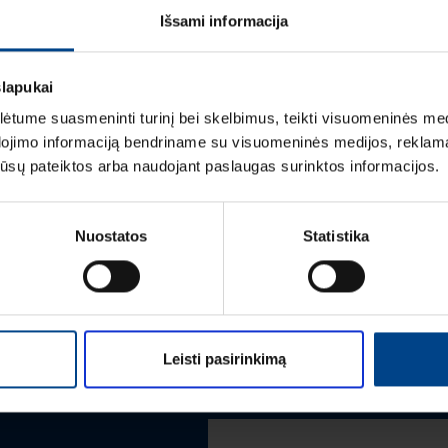
Išsami informacija
ĮVERTINIMAI IR ŽYM
slapukai
tume suasmeninti turinį bei skelbimus, teikti visuomeninės medij
dojimo informaciją bendriname su visuomeninės medijos, reklamav
os jūsų pateiktos arba naudojant paslaugas surinktos informacijos.
Vardas
*
Nuostatos
Statistika
Pavardė
*
Leisti pasirinkimą
Įmonė