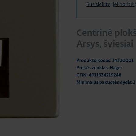
Susisiekite, jei norit
Centrinė plokš
Arsys, šviesia
Produkto kodas: 14100001
Prekės ženklas: Hager
GTIN: 4011334219248
Minimalus pakuotės dydis: 1