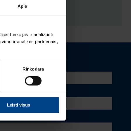
Apie
ĖJIMAI
os funkcijas ir analizuoti
imo ir analizės partneriais,
Rinkodara
Leisti visus