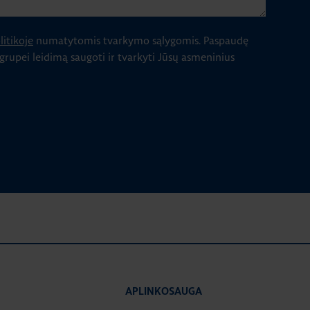
itikoje
numatytomis tvarkymo sąlygomis.
Paspaudę
 grupei leidimą saugoti ir tvarkyti Jūsų asmeninius
APLINKOSAUGA