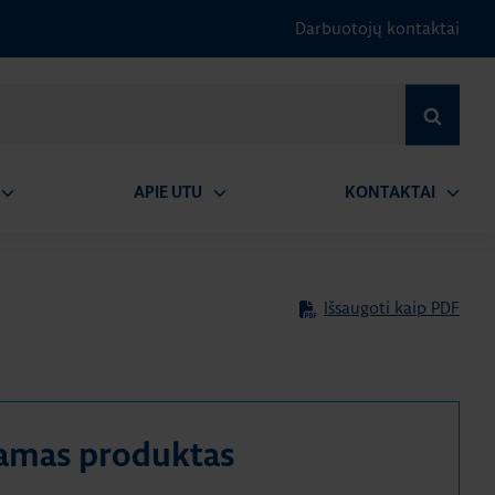
Darbuotojų kontaktai
IEŠKOTI
APIE UTU
KONTAKTAI
tidaryti
Atidaryti
Atidary
submeniu
submeniu
submen
Išsaugoti kaip PDF
amas produktas