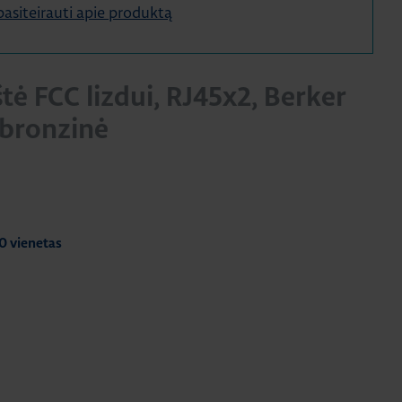
e pasiteirauti apie produktą
tė FCC lizdui, RJ45x2, Berker
i bronzinė
0 vienetas