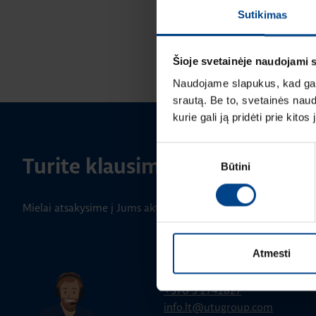
Sutikimas
Šioje svetainėje naudojami 
Naudojame slapukus, kad galė
srautą. Be to, svetainės nau
kurie gali ją pridėti prie kit
Sutikimo
Turite klausimų? Susisiekite
Būtini
pasirinkimas
Mielai atsakysime į Jums aktualius klausimus.
BENDRA INFORMACIJA
Atmesti
Klientų aptarnavimas
+370 5 2742827
info.lt@utugroup.com