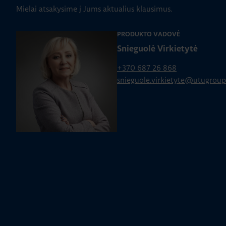
Mielai atsakysime į Jums aktualius klausimus.
PRODUKTO VADOVĖ
Snieguolė Virkietytė
+370 687 26 868
snieguole.virkietyte@utugrou