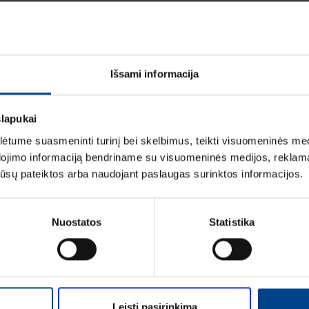
Išsami informacija
slapukai
tume suasmeninti turinį bei skelbimus, teikti visuomeninės medij
dojimo informaciją bendriname su visuomeninės medijos, reklamav
os jūsų pateiktos arba naudojant paslaugas surinktos informacijos.
mą Elektros instaliacijos gaminiai
Nuostatos
Statistika
Leisti pasirinkimą