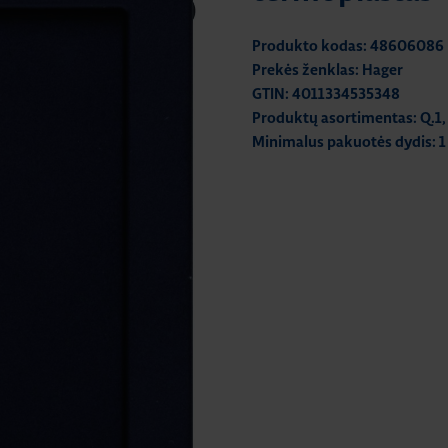
Produkto kodas: 48606086
Prekės ženklas: Hager
GTIN: 4011334535348
Produktų asortimentas: Q.1, 
Minimalus pakuotės dydis: 1