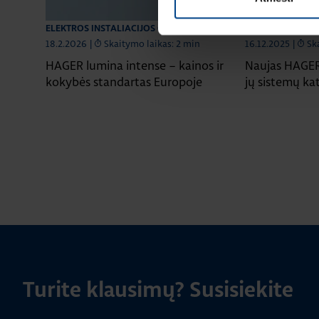
ELEKTROS INSTALIACIJOS GAMINIAI
ELEKTROS INSTA
18.2.2026
|
Skaitymo laikas: 2 min
16.12.2025
|
Sk
HAGER lumina intense – kainos ir
Naujas HAGER 
kokybės standartas Europoje
jų sistemų ka
Turite klausimų? Susisiekite