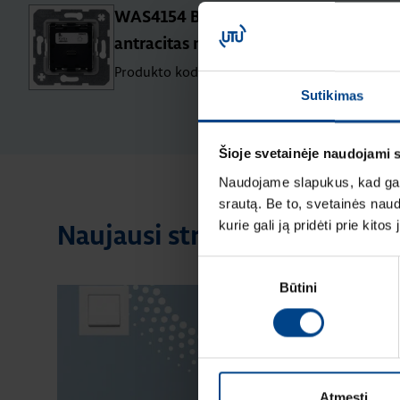
WAS4154 Berker USB C 65W Q.x
antracitas matinis
Produkto kodas: 48604020
Sutikimas
Šioje svetainėje naudojami 
Naudojame slapukus, kad galė
srautą. Be to, svetainės nau
kurie gali ją pridėti prie kit
Naujausi straipsniai pagal te
Sutikimo
Būtini
pasirinkimas
Atmesti