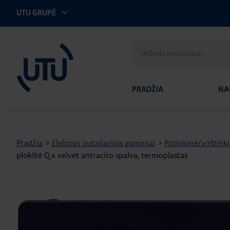
UTU GRUPĖ
UTU Lithuania
Ieškoti
svetainėje
PRADŽIA
NA
Pradžia
>
Elektros instaliacijos gaminiai
>
Potinkinė/virštinki
plokštė Q.x velvet antracito spalva, termoplastas