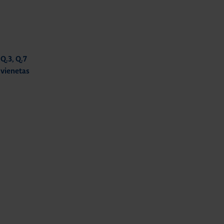
Q.3, Q.7
 vienetas