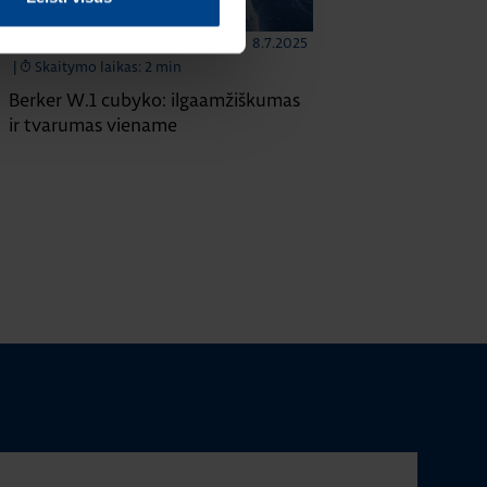
8.7.2025
ELEKTROS INSTALIACIJOS GAMINIAI
|
Skaitymo laikas: 2 min
Berker W.1 cubyko: ilgaamžiškumas
ir tvarumas viename