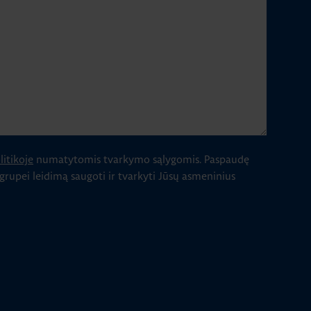
itikoje
numatytomis tvarkymo sąlygomis.
Paspaudę
 grupei leidimą saugoti ir tvarkyti Jūsų asmeninius