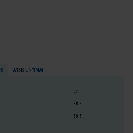
OS
ATSISIUNTIMAI
22
58.5
58.5