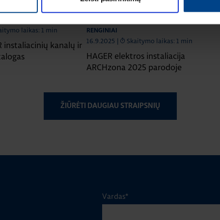
LIACIJOS GAMINIAI
ELEKTROS INSTALIACIJOS GAMINIAI
aitymo laikas: 1 min
RENGINIAI
16.9.2025
|
Skaitymo laikas: 1 min
instaliacinių kanalų ir
HAGER elektros instaliacija
talogas
ARCHzona 2025 parodoje
ŽIŪRĖTI DAUGIAU STRAIPSNIŲ
Vardas
*