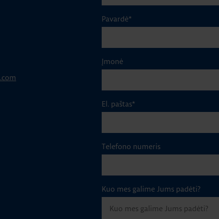
Pavardė
*
Įmonė
p.com
El. paštas
*
Telefono numeris
Kuo mes galime Jums padėti?