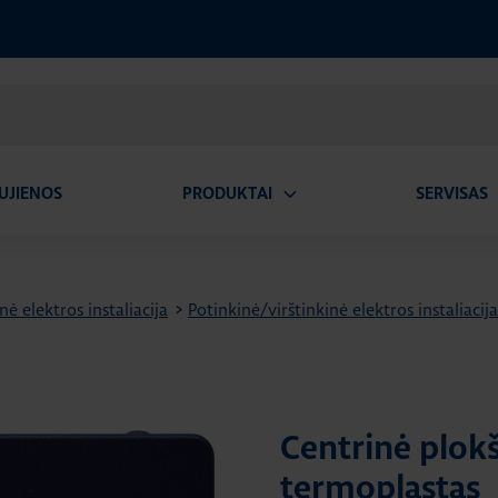
UJIENOS
PRODUKTAI
SERVISAS
Atidaryti
A
submeniu
nė elektros instaliacija
>
Potinkinė/virštinkinė elektros instaliacija
Centrinė plokš
termoplastas