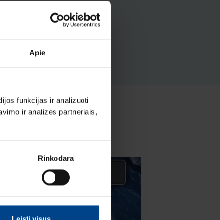
Apie
os funkcijas ir analizuoti
imo ir analizės partneriais,
Rinkodara
Leisti visus