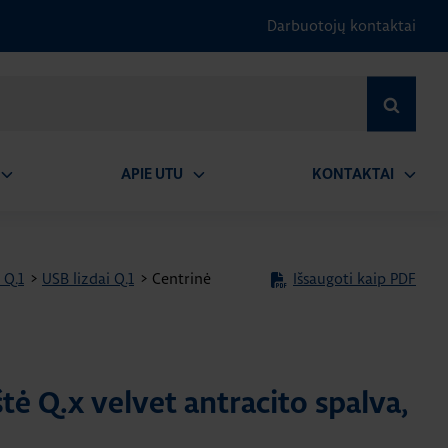
Darbuotojų kontaktai
IEŠKOTI
APIE UTU
KONTAKTAI
tidaryti
Atidaryti
Atidary
submeniu
submeniu
submen
 Q.1
>
USB lizdai Q.1
>
Centrinė
Išsaugoti kaip PDF
tė Q.x velvet antracito spalva,