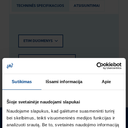
TECHNINĖS SPECIFIKACIJOS
ATSISIUNTIMAI
ETIM DUOMENYS
LOGISTIKOS DUOMENYS
ĮVERTINIMAI IR ŽYMĖJIMAI
Sutikimas
Išsami informacija
Apie
Šioje svetainėje naudojami slapukai
Naudojame slapukus, kad galėtume suasmeninti turinį
bei skelbimus, teikti visuomeninės medijos funkcijas ir
Turite klausimų? Susisiekite
analizuoti srautą. Be to, svetainės naudojimo informaciją