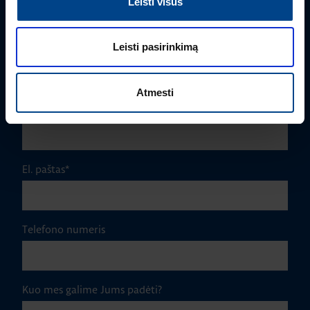
Leisti visus
Leisti pasirinkimą
Pavardė
*
Atmesti
Įmonė
El. paštas
*
Telefono numeris
Kuo mes galime Jums padėti?