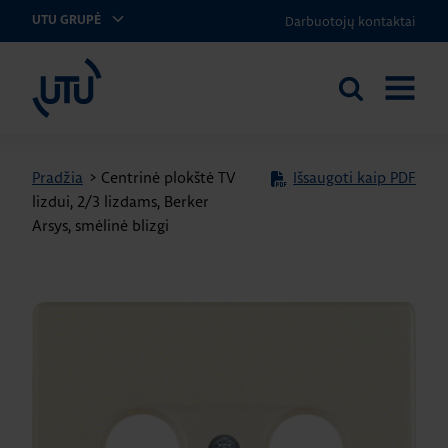
Darbuotojų kontaktai
UTU GRUPĖ
UTU Lithuania
Ieškoti
ATIDARY
svetainėje
MENIU
Pradžia
>
Centrinė plokštė TV
Išsaugoti kaip PDF
lizdui, 2/3 lizdams, Berker
Arsys, smėlinė blizgi