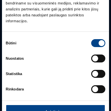
bendriname su visuomeninės medijos, reklamavimo ir
Mielai atsakysime į Jums aktualius klausimus.
analizės partneriais, kurie gali ją pridėti prie kitos jūsų
pateiktos arba naudojant paslaugas surinktos
informacijos.
Sutikimo
Būtini
pasirinkimas
Nuostatos
BENDRA INFORMACIJA
Statistika
Klientų aptarnavimas
+370 5 2742827
Rinkodara
info.lt@utugroup.com
Vardas
*