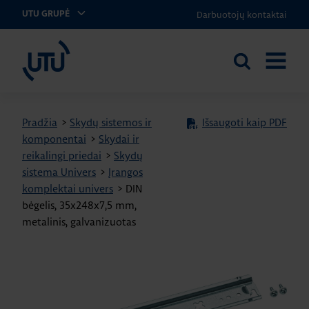
Darbuotojų kontaktai
UTU GRUPĖ
UTU Lithuania
Ieškoti
ATIDARY
svetainėje
MENIU
Pradžia
>
Skydų sistemos ir
Išsaugoti kaip PDF
komponentai
>
Skydai ir
reikalingi priedai
>
Skydų
sistema Univers
>
Įrangos
komplektai univers
>
DIN
bėgelis, 35x248x7,5 mm,
metalinis, galvanizuotas