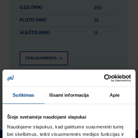
250
ILGIS (MM)
36
PLOTIS (MM)
15
AUKŠTIS (MM)
ETIM DUOMENYS
LOGISTIKOS DUOMENYS
Sutikimas
Išsami informacija
Apie
ĮVERTINIMAI IR ŽYMĖJIMAI
Šioje svetainėje naudojami slapukai
Naudojame slapukus, kad galėtume suasmeninti turinį
bei skelbimus, teikti visuomeninės medijos funkcijas ir