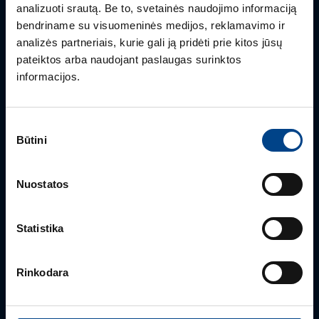
analizuoti srautą. Be to, svetainės naudojimo informaciją
Turite klausimų? Susisiekite
bendriname su visuomeninės medijos, reklamavimo ir
analizės partneriais, kurie gali ją pridėti prie kitos jūsų
Mielai atsakysime į Jums aktualius klausimus.
pateiktos arba naudojant paslaugas surinktos
informacijos.
Sutikimo
Būtini
pasirinkimas
Nuostatos
Statistika
PRODUKTO VADOVAS
Edmas Nausėdas
Rinkodara
+370 612 41409
edmas.nausedas@utugroup.com