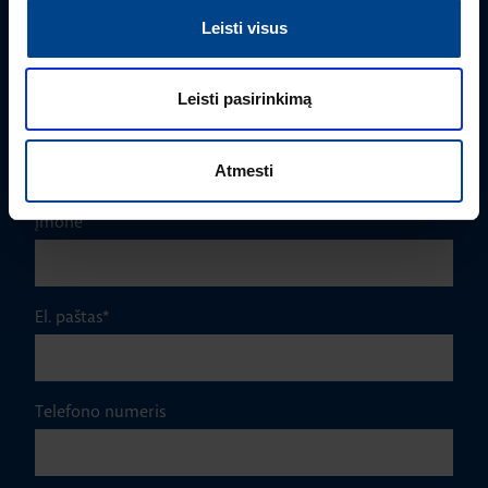
Leisti visus
Vardas
*
Leisti pasirinkimą
Pavardė
*
Atmesti
Įmonė
El. paštas
*
Telefono numeris