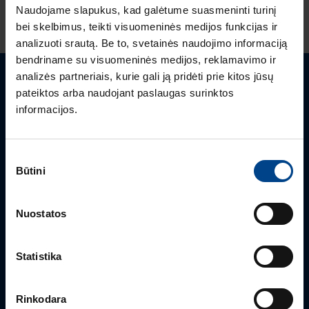
Naudojame slapukus, kad galėtume suasmeninti turinį
bei skelbimus, teikti visuomeninės medijos funkcijas ir
analizuoti srautą. Be to, svetainės naudojimo informaciją
bendriname su visuomeninės medijos, reklamavimo ir
analizės partneriais, kurie gali ją pridėti prie kitos jūsų
Turite klausimų? Susisiekite
pateiktos arba naudojant paslaugas surinktos
informacijos.
Mielai atsakysime į Jums aktualius klausimus.
Sutikimo
Būtini
pasirinkimas
Nuostatos
Statistika
Rinkodara
PRODUKTO VADOVAS