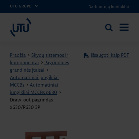
Darbuotojų kontaktai
UTU GRUPĖ
UTU Lithuania
Ieškoti
ATIDARY
svetainėje
MENIU
Pradžia
>
Skydų sistemos ir
Išsaugoti kaip PDF
komponentai
>
Pagrindinės
grandinės įtaisai
>
Automatiniai jungikliai
MCCBs
>
Automatiniai
jungikliai MCCBs p630
>
Draw-out pagrindas
x630/P630 3P