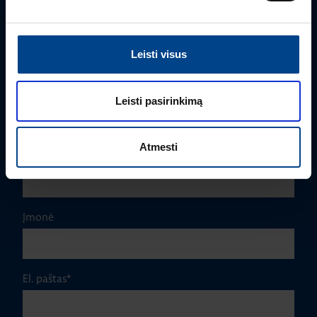
Edmas Nausėdas
+370 612 41409
edmas.nausedas@utugroup.com
Leisti visus
Vardas
*
Leisti pasirinkimą
Atmesti
Pavardė
*
Įmonė
El. paštas
*