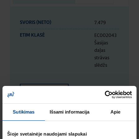
7.479
SVORIS (NETO)
EC002043
ETIM KLASĖ
Šasijas
daļas
strāvas
slēdžs
ETIM DUOMENYS
Sutikimas
Išsami informacija
Apie
LOGISTIKOS DUOMENYS
Šioje svetainėje naudojami slapukai
ĮVERTINIMAI IR ŽYMĖJIMAI