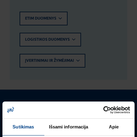
ETIM DUOMENYS
LOGISTIKOS DUOMENYS
ĮVERTINIMAI IR ŽYMĖJIMAI
Turite klausimų? Susisiekite
Mielai atsakysime į Jums aktualius klausimus.
Sutikimas
Išsami informacija
Apie