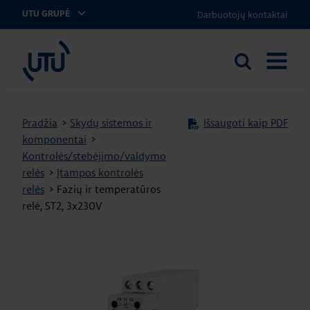
Darbuotojų kontaktai
UTU GRUPĖ
UTU Lithuania
Ieškoti
ATIDARY
svetainėje
MENIU
Pradžia
>
Skydų sistemos ir
Išsaugoti kaip PDF
komponentai
>
Kontrolės/stebėjimo/valdymo
relės
>
Įtampos kontrolės
relės
>
Fazių ir temperatūros
relė, ST2, 3x230V