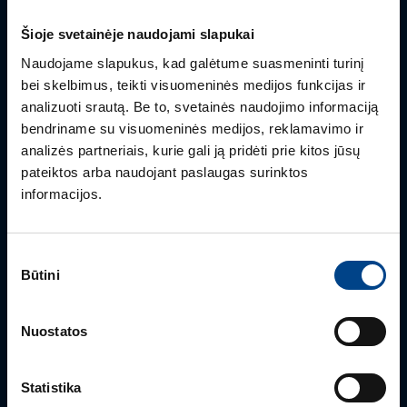
Šioje svetainėje naudojami slapukai
Naudojame slapukus, kad galėtume suasmeninti turinį
bei skelbimus, teikti visuomeninės medijos funkcijas ir
analizuoti srautą. Be to, svetainės naudojimo informaciją
bendriname su visuomeninės medijos, reklamavimo ir
analizės partneriais, kurie gali ją pridėti prie kitos jūsų
pateiktos arba naudojant paslaugas surinktos
PRODUKTO VADOVAS
informacijos.
Rimvydas Biekša
+370 603 23732
Sutikimo
rimvydas.bieksa@utugroup.com
Būtini
pasirinkimas
Nuostatos
Statistika