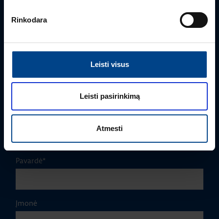
Rinkodara
PRODUKTO VADOVAS
Edmas Nausėdas
Leisti visus
+370 612 41409
edmas.nausedas@utugroup.com
Leisti pasirinkimą
Vardas
*
Atmesti
Pavardė
*
Įmonė