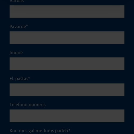
Vardas
*
Pavardė
*
Įmonė
El. paštas
*
Telefono numeris
Kuo mes galime Jums padėti?