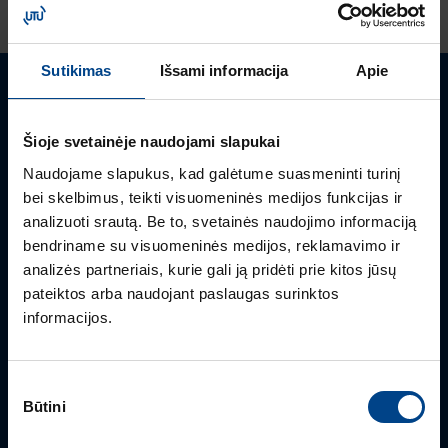
Sutikimas
Išsami informacija
Apie
Turite klausimų? Susisiekite
Šioje svetainėje naudojami slapukai
Mielai atsakysime į Jums aktualius klausimus.
Naudojame slapukus, kad galėtume suasmeninti turinį
bei skelbimus, teikti visuomeninės medijos funkcijas ir
analizuoti srautą. Be to, svetainės naudojimo informaciją
bendriname su visuomeninės medijos, reklamavimo ir
analizės partneriais, kurie gali ją pridėti prie kitos jūsų
pateiktos arba naudojant paslaugas surinktos
informacijos.
Sutikimo
Būtini
pasirinkimas
PRODUKTO VADOVAS
Rimvydas Biekša