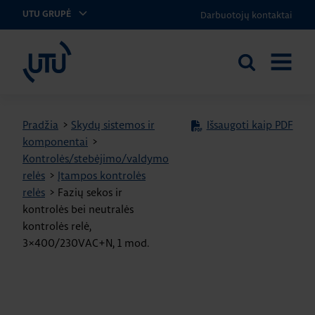
Darbuotojų kontaktai
UTU GRUPĖ
UTU Lithuania
Ieškoti
ATIDARY
svetainėje
MENIU
Pradžia
>
Skydų sistemos ir
Išsaugoti kaip PDF
komponentai
>
Kontrolės/stebėjimo/valdymo
relės
>
Įtampos kontrolės
relės
>
Fazių sekos ir
kontrolės bei neutralės
kontrolės relė,
3×400/230VAC+N, 1 mod.