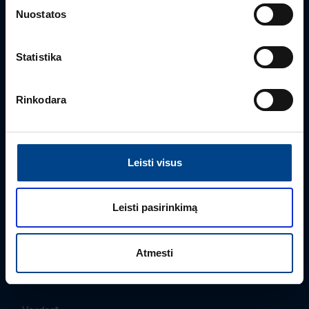
Nuostatos
+370 603 23732
rimvydas.bieksa@utugroup.com
Statistika
Rinkodara
Leisti visus
Leisti pasirinkimą
PRODUKTO VADOVAS
Edmas Nausėdas
Atmesti
+370 612 41409
edmas.nausedas@utugroup.com