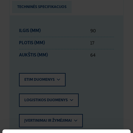
TECHNINĖS SPECIFIKACIJOS
90
ILGIS (MM)
17
PLOTIS (MM)
64
AUKŠTIS (MM)
ETIM DUOMENYS
LOGISTIKOS DUOMENYS
ĮVERTINIMAI IR ŽYMĖJIMAI