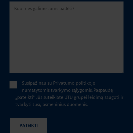
Susipažinau su
Privatumo politikoje
numatytomis tvarkymo sąlygomis.
Paspaudę
„pateikti" Jūs suteikiate UTU grupei leidimą saugoti ir
tvarkyti Jūsų asmeninius duomenis.