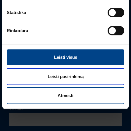
Statistika
Rinkodara
Leisti visus
PRODUKTO VADOVAS
Edmas Nausėdas
Leisti pasirinkimą
+370 612 41409
edmas.nausedas@utugroup.com
Atmesti
Vardas
*