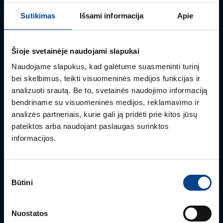
Turite klausimų? Susisiekite
Sutikimas
Išsami informacija
Apie
Mielai atsakysime į Jums aktualius klausimus.
Šioje svetainėje naudojami slapukai
Naudojame slapukus, kad galėtume suasmeninti turinį
bei skelbimus, teikti visuomeninės medijos funkcijas ir
analizuoti srautą. Be to, svetainės naudojimo informaciją
bendriname su visuomeninės medijos, reklamavimo ir
analizės partneriais, kurie gali ją pridėti prie kitos jūsų
pateiktos arba naudojant paslaugas surinktos
informacijos.
PRODUKTO VADOVAS
Sutikimo
Rimvydas Biekša
Būtini
pasirinkimas
+370 603 23732
rimvydas.bieksa@utugroup.com
Nuostatos