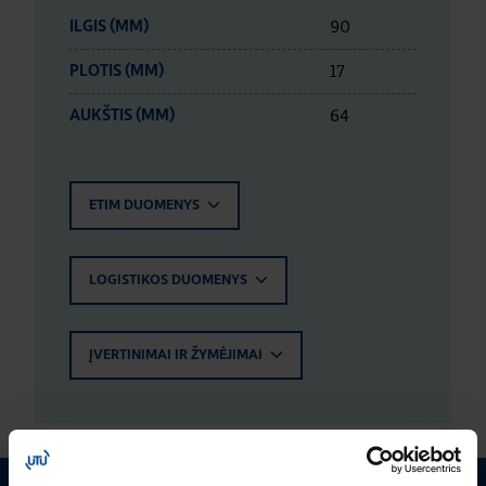
90
ILGIS (MM)
17
PLOTIS (MM)
64
AUKŠTIS (MM)
ETIM DUOMENYS
LOGISTIKOS DUOMENYS
ĮVERTINIMAI IR ŽYMĖJIMAI