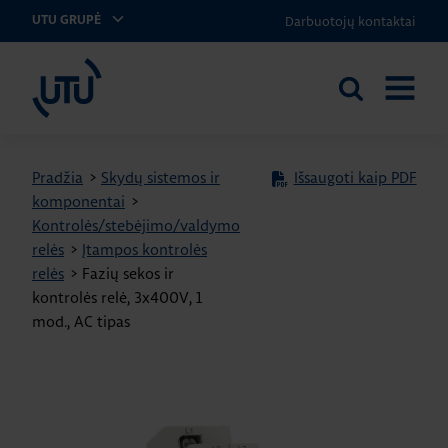
Darbuotojų kontaktai
UTU GRUPĖ
UTU Lithuania
Ieškoti
ATIDARY
svetainėje
MENIU
Pradžia
>
Skydų sistemos ir
Išsaugoti kaip PDF
komponentai
>
Kontrolės/stebėjimo/valdymo
relės
>
Įtampos kontrolės
relės
>
Fazių sekos ir
kontrolės relė, 3x400V, 1
mod., AC tipas