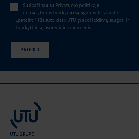
Susipažinau su
Privatumo politikoje
numatytomis tvarkymo sąlygomis.
Paspaudę
„pateikti" Jūs suteikiate UTU grupei leidimą saugoti ir
tvarkyti Jūsų asmeninius duomenis.
UTU GRUPĖ