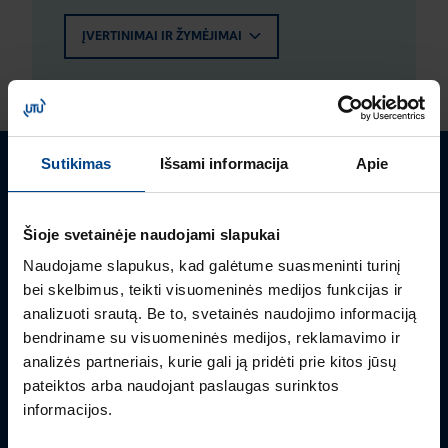
ĮVERTINIMAI IR ŽYMĖJIMAI
Sutikimas
Išsami informacija
Apie
Turite klausimų? Susisiekite
Šioje svetainėje naudojami slapukai
Mielai atsakysime į Jums aktualius klausimus.
Naudojame slapukus, kad galėtume suasmeninti turinį
bei skelbimus, teikti visuomeninės medijos funkcijas ir
analizuoti srautą. Be to, svetainės naudojimo informaciją
bendriname su visuomeninės medijos, reklamavimo ir
analizės partneriais, kurie gali ją pridėti prie kitos jūsų
pateiktos arba naudojant paslaugas surinktos
informacijos.