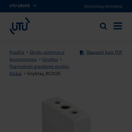
Darbuotojų kontaktai
UTU GRUPĖ
UTU Lithuania
Ieškoti
ATIDARY
svetainėje
MENIU
Pradžia
>
Skydų sistemos ir
Išsaugoti kaip PDF
komponentai
>
Gnybtai
>
Pagrindinės grandinės gnybtų
blokai
>
Gnybtas, KC1X35