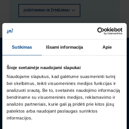
ĮVERTINIMAI IR ŽYMĖJIMAI
Sutikimas
Išsami informacija
Apie
Turite klausimų? Susisiekite
Šioje svetainėje naudojami slapukai
Mielai atsakysime į Jums aktualius klausimus.
Naudojame slapukus, kad galėtume suasmeninti turinį
bei skelbimus, teikti visuomeninės medijos funkcijas ir
analizuoti srautą. Be to, svetainės naudojimo informaciją
bendriname su visuomeninės medijos, reklamavimo ir
analizės partneriais, kurie gali ją pridėti prie kitos jūsų
pateiktos arba naudojant paslaugas surinktos
informacijos.