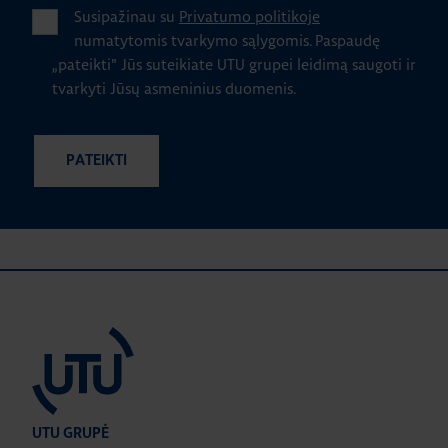
Susipažinau su
Privatumo politikoje
numatytomis tvarkymo sąlygomis.
Paspaudę
„pateikti" Jūs suteikiate UTU grupei leidimą saugoti ir
tvarkyti Jūsų asmeninius duomenis.
UTU GRUPĖ