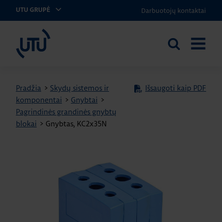
Darbuotojų kontaktai
UTU GRUPĖ
UTU Lithuania
Ieškoti
ATIDARY
svetainėje
MENIU
Pradžia
>
Skydų sistemos ir
Išsaugoti kaip PDF
komponentai
>
Gnybtai
>
Pagrindinės grandinės gnybtų
blokai
>
Gnybtas, KC2x35N