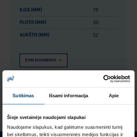
79
ILGIS (MM)
20
PLOTIS (MM)
52
AUKŠTIS (MM)
ETIM DUOMENYS
LOGISTIKOS DUOMENYS
Sutikimas
Išsami informacija
Apie
ĮVERTINIMAI IR ŽYMĖJIMAI
Šioje svetainėje naudojami slapukai
Naudojame slapukus, kad galėtume suasmeninti turinį
bei skelbimus, teikti visuomeninės medijos funkcijas ir