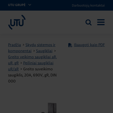
Darbuotojų kontaktai
UTU GRUPĖ
UTU Lithuania
Ieškoti
ATIDARY
svetainėje
MENIU
Pradžia
>
Skydų sistemos ir
Išsaugoti kaip PDF
komponentai
>
Saugikliai
>
Greito veikimo saugikliai aR,
uR, gR
>
Peiliniai saugikliai
uR/aR
>
Greito suveikimo
saugiklis, 20A, 690V, gR, DIN
000