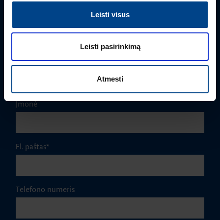
Leisti visus
Vardas
*
Leisti pasirinkimą
Pavardė
*
Atmesti
Įmonė
El. paštas
*
Telefono numeris