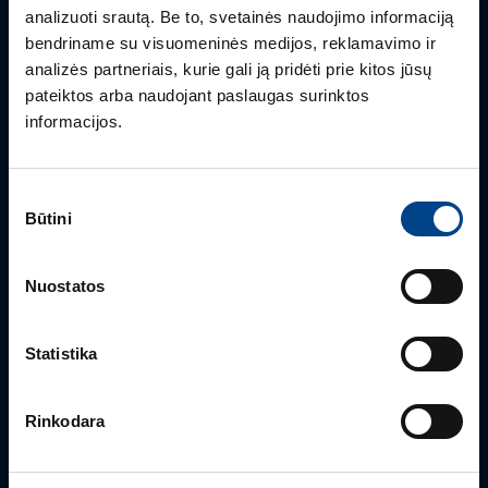
analizuoti srautą. Be to, svetainės naudojimo informaciją
Turite klausimų? Susisiekite
bendriname su visuomeninės medijos, reklamavimo ir
analizės partneriais, kurie gali ją pridėti prie kitos jūsų
pateiktos arba naudojant paslaugas surinktos
Mielai atsakysime į Jums aktualius klausimus.
informacijos.
Sutikimo
Būtini
pasirinkimas
Nuostatos
Statistika
PRODUKTO VADOVAS
Rimvydas Biekša
Rinkodara
+370 603 23732
rimvydas.bieksa@utugroup.com