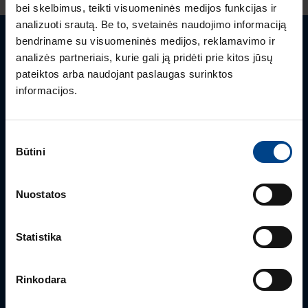
bei skelbimus, teikti visuomeninės medijos funkcijas ir
analizuoti srautą. Be to, svetainės naudojimo informaciją
bendriname su visuomeninės medijos, reklamavimo ir
Turite klausimų? Susisiekite
analizės partneriais, kurie gali ją pridėti prie kitos jūsų
pateiktos arba naudojant paslaugas surinktos
Mielai atsakysime į Jums aktualius klausimus.
informacijos.
Sutikimo
Būtini
pasirinkimas
Nuostatos
Statistika
PRODUKTO VADOVAS
Rinkodara
Rimvydas Biekša
+370 603 23732