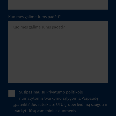
Kuo mes galime Jums padėti?
Susipažinau su
Privatumo politikoje
numatytomis tvarkymo sąlygomis.
Paspaudę
„pateikti" Jūs suteikiate UTU grupei leidimą saugoti ir
tvarkyti Jūsų asmeninius duomenis.