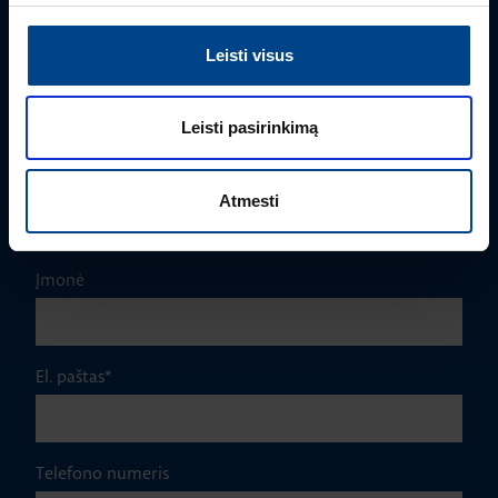
rimvydas.bieksa@utugroup.com
Leisti visus
Vardas
*
Leisti pasirinkimą
Pavardė
*
Atmesti
Įmonė
El. paštas
*
Telefono numeris