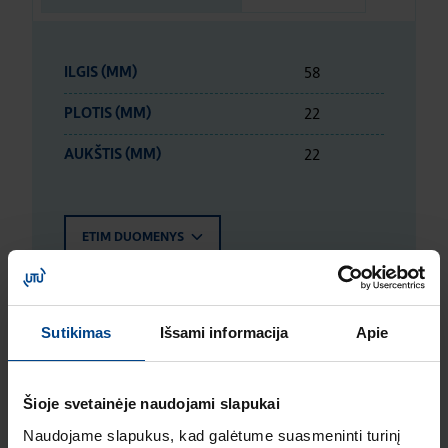
58
ILGIS (MM)
22
PLOTIS (MM)
22
AUKŠTIS (MM)
ETIM DUOMENYS
LOGISTIKOS DUOMENYS
Sutikimas
Išsami informacija
Apie
ĮVERTINIMAI IR ŽYMĖJIMAI
Šioje svetainėje naudojami slapukai
Naudojame slapukus, kad galėtume suasmeninti turinį