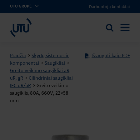
Darbuotojų kontaktai
UTU GRUPĖ
UTU Lithuania
Ieškoti
ATIDARY
svetainėje
MENIU
Pradžia
>
Skydų sistemos ir
Išsaugoti kaip PDF
komponentai
>
Saugikliai
>
Greito veikimo saugikliai aR,
uR, gR
>
Cilindriniai saugikliai
IEC uR/aR
>
Greito veikimo
saugiklis, 80A, 660V, 22×58
mm