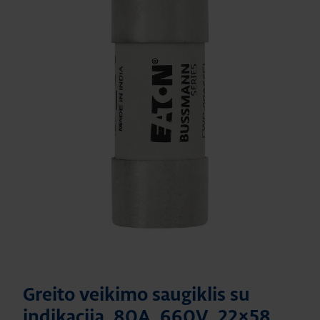
Greito veikimo saugiklis su
indikacija, 80A, 660V, 22×58