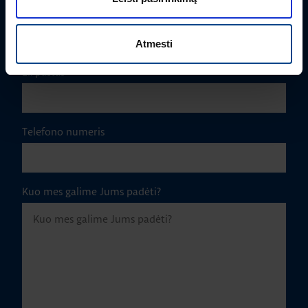
Įmonė
Atmesti
El. paštas
*
Telefono numeris
Kuo mes galime Jums padėti?