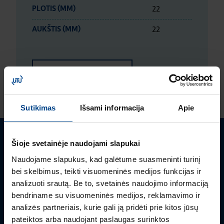
22
PLOTIS (MM)
22
AUKŠTIS (MM)
LOGISTIKOS DUOMENYS
Sutikimas
Išsami informacija
Apie
Šioje svetainėje naudojami slapukai
Turite klausimų? Susisiekite
Naudojame slapukus, kad galėtume suasmeninti turinį
Mielai atsakysime į Jums aktualius klausimus.
bei skelbimus, teikti visuomeninės medijos funkcijas ir
analizuoti srautą. Be to, svetainės naudojimo informaciją
bendriname su visuomeninės medijos, reklamavimo ir
analizės partneriais, kurie gali ją pridėti prie kitos jūsų
pateiktos arba naudojant paslaugas surinktos