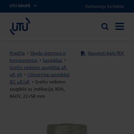
Darbuotojų kontaktai
UTU GRUPĖ
UTU Lithuania
Ieškoti
ATIDARY
svetainėje
MENIU
Pradžia
>
Skydų sistemos ir
Išsaugoti kaip PDF
komponentai
>
Saugikliai
>
Greito veikimo saugikliai aR,
uR, gR
>
Cilindriniai saugikliai
IEC uR/aR
>
Greito veikimo
saugiklis su indikacija, 80A,
660V, 22×58 mm