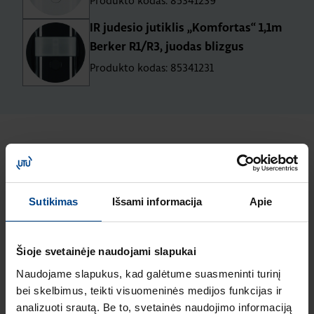
Produkto kodas: 85341239
IR judesio jutiklis „Komfortas“ 1,1m
Berker R1/R3, juodas blizgus
Produkto kodas: 85341231
Naujausi straipsniai pagal temą
Elektros instaliacijos gaminiai
Sutikimas
Išsami informacija
Apie
ELEKTROS
INSTALIACIJOS
GAMINIAI
Šioje svetainėje naudojami slapukai
18.2.2026
Skaitymo laikas: 2
Naudojame slapukus, kad galėtume suasmeninti turinį
min
bei skelbimus, teikti visuomeninės medijos funkcijas ir
HAGER lumina
analizuoti srautą. Be to, svetainės naudojimo informaciją