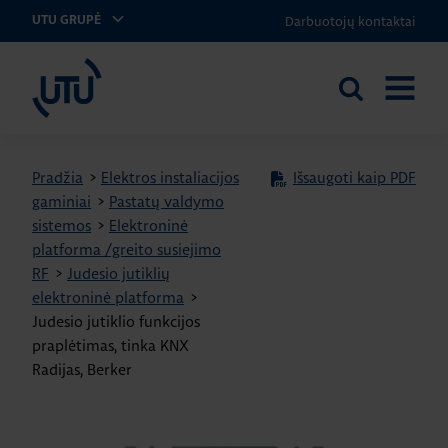
Darbuotojų kontaktai
UTU GRUPĖ
UTU Lithuania
Ieškoti
ATIDARY
svetainėje
MENIU
Pradžia
>
Elektros instaliacijos
Išsaugoti kaip PDF
gaminiai
>
Pastatų valdymo
sistemos
>
Elektroninė
platforma /greito susiejimo
RF
>
Judesio jutiklių
elektroninė platforma
>
Judesio jutiklio funkcijos
praplėtimas, tinka KNX
Radijas, Berker