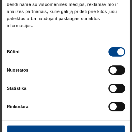
intense – kainos ir
bendriname su visuomeninės medijos, reklamavimo ir
kokybės standartas
analizės partneriais, kurie gali ją pridėti prie kitos jūsų
Europoje
pateiktos arba naudojant paslaugas surinktos
ELEKTROS
informacijos.
INSTALIACIJOS
GAMINIAI
16.12.2025
Sutikimo
Skaitymo laikas: 1 min
Būtini
pasirinkimas
Naujas HAGER
instaliacinių kanalų
Nuostatos
ir jų sistemų
katalogas
ELEKTROS
Statistika
INSTALIACIJOS
GAMINIAI
RENGINIAI
16.9.2025
Rinkodara
Skaitymo laikas: 1 min
HAGER elektros
instaliacija