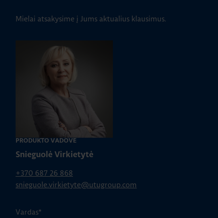
Mielai atsakysime į Jums aktualius klausimus.
PRODUKTO VADOVĖ
Snieguolė Virkietytė
+370 687 26 868
snieguole.virkietyte@utugroup.com
Vardas
*