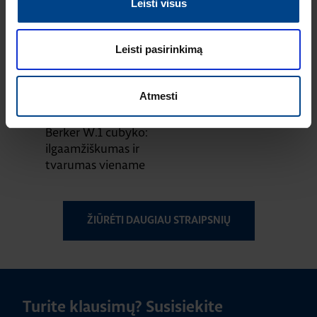
ARCHzona 2025
Leisti visus
parodoje
ELEKTROS
Leisti pasirinkimą
INSTALIACIJOS
GAMINIAI
8.7.2025
Atmesti
Skaitymo laikas: 2
min
Berker W.1 cubyko:
ilgaamžiškumas ir
tvarumas viename
ŽIŪRĖTI DAUGIAU STRAIPSNIŲ
Turite klausimų? Susisiekite